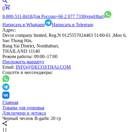
0
8-800-511-8418
Для России
+66 2 077 7330
(engl/thai)
Написать в Whatsapp
Написать в Telegram
Адрес:
Decos company limited, Reg.N 0125557024483 51/60-61 ,Moo 6,
Sao Thong Hin,
Bang Yai District, Nonthaburi,
THAILAND 11140
Режим работы:
09:00–17:00
Проложить маршрут
Email:
INFO@DECOSTHAI.COM
Соцсети и мессенджеры:
Главная
Товары для здоровья
Для печени и детокса
Черный чеснок B-garlic 20 гр
{}