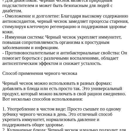
- Для диабетиков: Черный чеснок является природным
подсластителем и может быть безопасным для людей с
диабетом.
- Омоложение и долголетие: Благодаря высокому содержанию
антиоксидантов, черный чеснок замедляет процессы старения,
стимулируя клеточную регенерацию и поддерживая здоровье
кожи.
- Иммунная система: Черный чеснок укрепляет иммунитет,
повышая сопротивляемость организма к простудным
заболеваниям и инфекциям.
- Противовоспалительные и антибактериальные свойства: Он
помогает бороться с различными воспалениями, обладает
антисептическим эффектом и снижает усталость.
Способ применения черного чеснока
Черный чеснок можно использовать в разных формах:
добавлять в блюда или есть просто так. Это универсальный
продукт, который можно включать в свой рацион ежедневно.
Вот несколько способов использования:
1. Употребление в чистом виде: Просто съешьте по одному
зубчику черного чеснока в день. Это отличный способ
укрепить иммунитет, нормализовать давление и
поддерживать общее здоровье.
2. Кулинарные блюда: Черный чеснок идеально подходит для