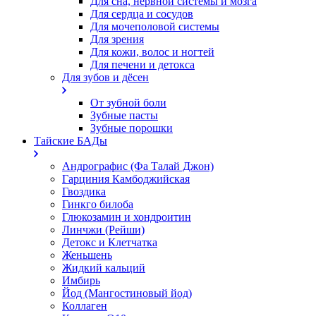
Для сна, нервной системы и мозга
Для сердца и сосудов
Для мочеполовой системы
Для зрения
Для кожи, волос и ногтей
Для печени и детокса
Для зубов и дёсен
От зубной боли
Зубные пасты
Зубные порошки
Тайские БАДы
Андрографис (Фа Талай Джон)
Гарциния Камбоджийская
Гвоздика
Гинкго билоба
Глюкозамин и хондроитин
Линчжи (Рейши)
Детокс и Клетчатка
Женьшень
Жидкий кальций
Имбирь
Йод (Мангостиновый йод)
Коллаген