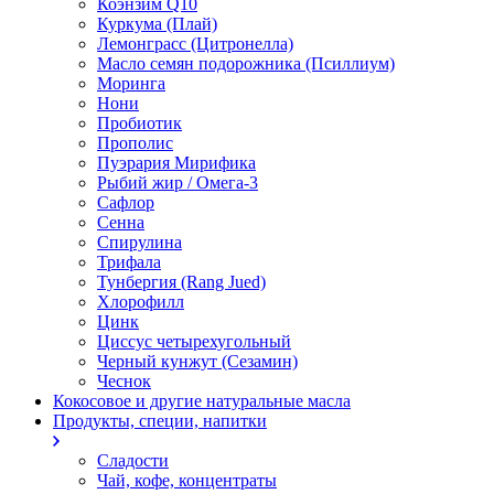
Коэнзим Q10
Куркума (Плай)
Лемонграсс (Цитронелла)
Масло семян подорожника (Псиллиум)
Моринга
Нони
Пробиотик
Прополис
Пуэрария Мирифика
Рыбий жир / Омега-3
Сафлор
Сенна
Спирулина
Трифала
Тунбергия (Rang Jued)
Хлорофилл
Цинк
Циссус четырехугольный
Черный кунжут (Сезамин)
Чеснок
Кокосовое и другие натуральные масла
Продукты, специи, напитки
Сладости
Чай, кофе, концентраты