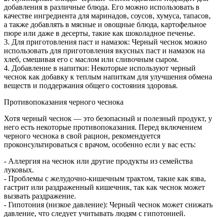
добавления в различные блюда. Его можно использовать в
качестве ингредиента для маринадов, соусов, хумуса, тапасов,
а также добавлять в мясные и овощные блюда, картофельное
пюре или даже в десерты, такие как шоколадное печенье.
3. Для приготовления паст и намазок: Черный чеснок можно
использовать для приготовления вкусных паст и намазок на
хлеб, смешивая его с маслом или сливочным сыром.
4. Добавление в напитки: Некоторые используют черный
чеснок как добавку к теплым напиткам для улучшения обмена
веществ и поддержания общего состояния здоровья.
Противопоказания черного чеснока
Хотя черный чеснок — это безопасный и полезный продукт, у
него есть некоторые противопоказания. Перед включением
черного чеснока в свой рацион, рекомендуется
проконсультироваться с врачом, особенно если у вас есть:
- Аллергия на чеснок или другие продукты из семейства
луковых.
- Проблемы с желудочно-кишечным трактом, такие как язва,
гастрит или раздраженный кишечник, так как чеснок может
вызвать раздражение.
- Гипотония (низкое давление): Черный чеснок может снижать
давление, что следует учитывать людям с гипотонией.