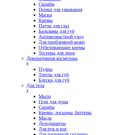
Скрабы
Пенки для умывания
Маски
Кремы
Патчи для глаз
Бальзамы для губ
Антивозрастной уход
Для проблемной кожи
Oтбеливающие кремы
Тестеры для лица
Декоративная косметика
Пудры
Тинты для губ
Блески для губ
Для тела
Мыло
Гели для душа
Скрабы
Кремы, лосьоны, баттеры
Масла
Дезодоранты
Для рук и ног
Для интимной гигиены