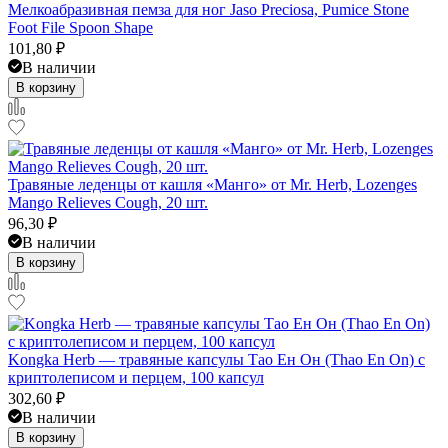
Мелкоабразивная пемза для ног Jaso Preciosa, Pumice Stone
Foot File Spoon Shape
101,80
₽
В наличии
В корзину
Травяные леденцы от кашля «Манго» от Mr. Herb, Lozenges
Mango Relieves Cough, 20 шт.
96,30
₽
В наличии
В корзину
Kongka Herb — травяные капсулы Тао Ен Он (Thao En On) с
криптолеписом и перцем, 100 капсул
302,60
₽
В наличии
В корзину