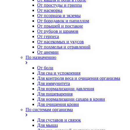
От простуды и гриппа
От насморка
Oт псориаза и экземы
От бородавок и папиллом
От прыщей и постакне
От рубцов и шрамов
От герпеса
От насекомых и укусов
От похмелья и отравлений
От анемии
По назначению
От боли
Для сна и успокоения
Для контроля веса и очищения организма
Для иммунитета
Для нормализации давления
Для пищеварения
Для нормализации сахара в крови
Для очищения крови
По системам организма
Для суставов и связок
Для мышц