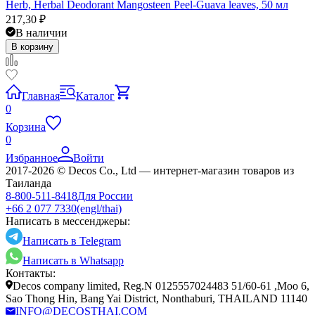
Herb, Herbal Deodorant Mangosteen Peel-Guava leaves, 50 мл
217,30
₽
В наличии
В корзину
Главная
Каталог
0
Корзина
0
Избранное
Войти
2017-2026 © Decos Co., Ltd — интернет-магазин товаров из
Таиланда
8-800-511-8418
Для России
+66 2 077 7330
(engl/thai)
Написать в мессенджеры:
Написать в Telegram
Написать в Whatsapp
Контакты:
Decos company limited, Reg.N 0125557024483 51/60-61 ,Moo 6,
Sao Thong Hin, Bang Yai District, Nonthaburi, THAILAND 11140
INFO@DECOSTHAI.COM