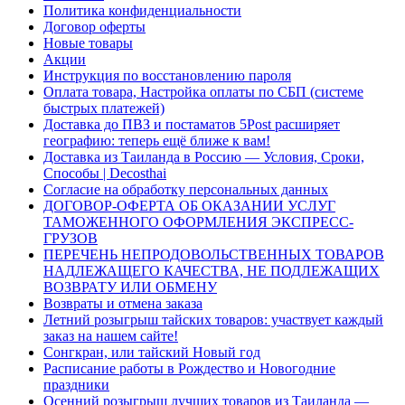
Политика конфиденциальности
Договор оферты
Новые товары
Акции
Инструкция по восстановлению пароля
Оплата товара, Настройка оплаты по СБП (системе
быстрых платежей)
Доставка до ПВЗ и постаматов 5Post расширяет
географию: теперь ещё ближе к вам!
Доставка из Таиланда в Россию — Условия, Сроки,
Способы | Decosthai
Согласие на обработку персональных данных
ДОГОВОР-ОФЕРТА ОБ ОКАЗАНИИ УСЛУГ
ТАМОЖЕННОГО ОФОРМЛЕНИЯ ЭКСПРЕСС-
ГРУЗОВ
ПЕРЕЧЕНЬ НЕПРОДОВОЛЬСТВЕННЫХ ТОВАРОВ
НАДЛЕЖАЩЕГО КАЧЕСТВА, НЕ ПОДЛЕЖАЩИХ
ВОЗВРАТУ ИЛИ ОБМЕНУ
Возвраты и отмена заказа
Летний розыгрыш тайских товаров: участвует каждый
заказ на нашем сайте!
Сонгкран, или тайский Новый год
Расписание работы в Рождество и Новогодние
праздники
Осенний розыгрыш лучших товаров из Таиланда —