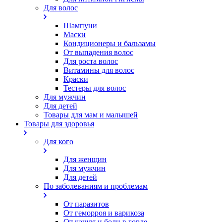
Для волос
Шампуни
Маски
Кондиционеры и бальзамы
От выпадения волос
Для роста волос
Витамины для волос
Краски
Тестеры для волос
Для мужчин
Для детей
Товары для мам и малышей
Товары для здоровья
Для кого
Для женщин
Для мужчин
Для детей
По заболеваниям и проблемам
От паразитов
Oт геморроя и варикоза
От кашля и боли в горле