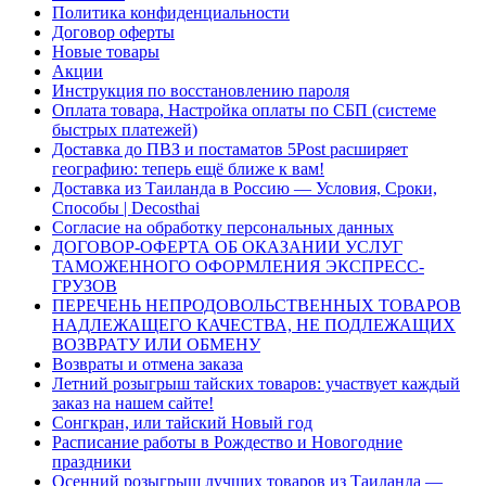
Политика конфиденциальности
Договор оферты
Новые товары
Акции
Инструкция по восстановлению пароля
Оплата товара, Настройка оплаты по СБП (системе
быстрых платежей)
Доставка до ПВЗ и постаматов 5Post расширяет
географию: теперь ещё ближе к вам!
Доставка из Таиланда в Россию — Условия, Сроки,
Способы | Decosthai
Согласие на обработку персональных данных
ДОГОВОР-ОФЕРТА ОБ ОКАЗАНИИ УСЛУГ
ТАМОЖЕННОГО ОФОРМЛЕНИЯ ЭКСПРЕСС-
ГРУЗОВ
ПЕРЕЧЕНЬ НЕПРОДОВОЛЬСТВЕННЫХ ТОВАРОВ
НАДЛЕЖАЩЕГО КАЧЕСТВА, НЕ ПОДЛЕЖАЩИХ
ВОЗВРАТУ ИЛИ ОБМЕНУ
Возвраты и отмена заказа
Летний розыгрыш тайских товаров: участвует каждый
заказ на нашем сайте!
Сонгкран, или тайский Новый год
Расписание работы в Рождество и Новогодние
праздники
Осенний розыгрыш лучших товаров из Таиланда —