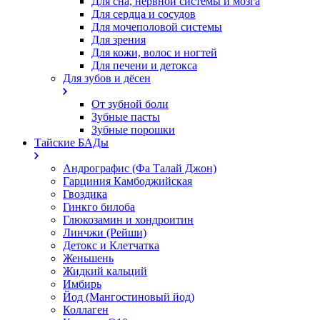
Для сна, нервной системы и мозга
Для сердца и сосудов
Для мочеполовой системы
Для зрения
Для кожи, волос и ногтей
Для печени и детокса
Для зубов и дёсен
От зубной боли
Зубные пасты
Зубные порошки
Тайские БАДы
Андрографис (Фа Талай Джон)
Гарциния Камбоджийская
Гвоздика
Гинкго билоба
Глюкозамин и хондроитин
Линчжи (Рейши)
Детокс и Клетчатка
Женьшень
Жидкий кальций
Имбирь
Йод (Мангостиновый йод)
Коллаген