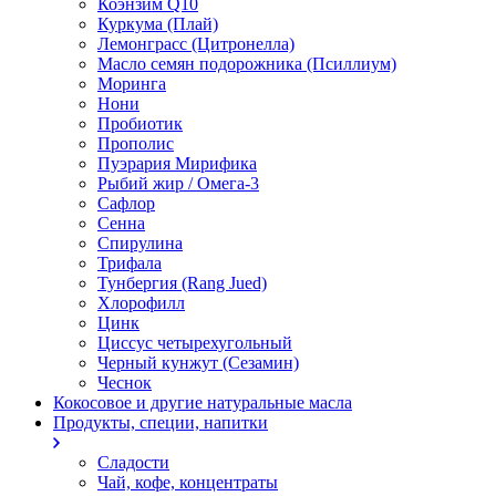
Коэнзим Q10
Куркума (Плай)
Лемонграсс (Цитронелла)
Масло семян подорожника (Псиллиум)
Моринга
Нони
Пробиотик
Прополис
Пуэрария Мирифика
Рыбий жир / Омега-3
Сафлор
Сенна
Спирулина
Трифала
Тунбергия (Rang Jued)
Хлорофилл
Цинк
Циссус четырехугольный
Черный кунжут (Сезамин)
Чеснок
Кокосовое и другие натуральные масла
Продукты, специи, напитки
Сладости
Чай, кофе, концентраты