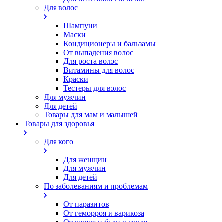
Для волос
Шампуни
Маски
Кондиционеры и бальзамы
От выпадения волос
Для роста волос
Витамины для волос
Краски
Тестеры для волос
Для мужчин
Для детей
Товары для мам и малышей
Товары для здоровья
Для кого
Для женщин
Для мужчин
Для детей
По заболеваниям и проблемам
От паразитов
Oт геморроя и варикоза
От кашля и боли в горле