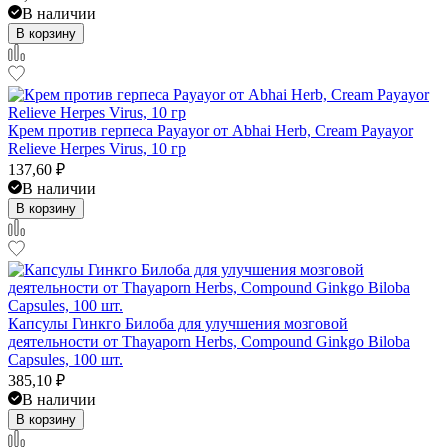
В наличии
В корзину
Крем против герпеса Payayor от Abhai Herb, Cream Payayor
Relieve Herpes Virus, 10 гр
137,60
₽
В наличии
В корзину
Капсулы Гинкго Билоба для улучшения мозговой
деятельности от Thayaporn Herbs, Compound Ginkgo Biloba
Capsules, 100 шт.
385,10
₽
В наличии
В корзину