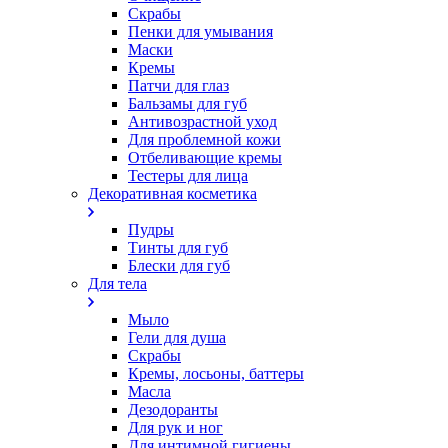
Скрабы
Пенки для умывания
Маски
Кремы
Патчи для глаз
Бальзамы для губ
Антивозрастной уход
Для проблемной кожи
Oтбеливающие кремы
Тестеры для лица
Декоративная косметика
Пудры
Тинты для губ
Блески для губ
Для тела
Мыло
Гели для душа
Скрабы
Кремы, лосьоны, баттеры
Масла
Дезодоранты
Для рук и ног
Для интимной гигиены