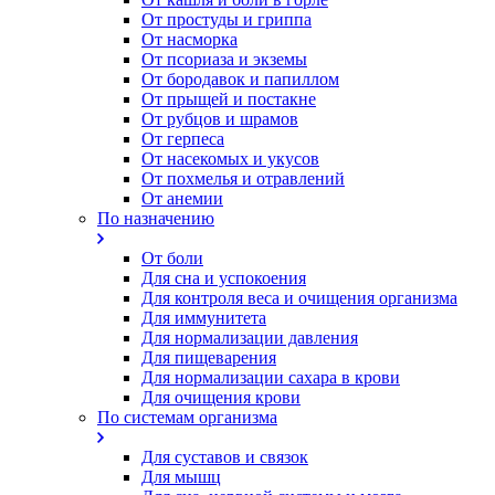
От простуды и гриппа
От насморка
Oт псориаза и экземы
От бородавок и папиллом
От прыщей и постакне
От рубцов и шрамов
От герпеса
От насекомых и укусов
От похмелья и отравлений
От анемии
По назначению
От боли
Для сна и успокоения
Для контроля веса и очищения организма
Для иммунитета
Для нормализации давления
Для пищеварения
Для нормализации сахара в крови
Для очищения крови
По системам организма
Для суставов и связок
Для мышц