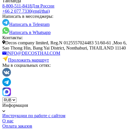
Таиланда
8-800-511-8418
Для России
+66 2 077 7330
(engl/thai)
Написать в мессенджеры:
Написать в Telegram
Написать в Whatsapp
Контакты:
Decos company limited, Reg.N 0125557024483 51/60-61 ,Moo 6,
Sao Thong Hin, Bang Yai District, Nonthaburi, THAILAND 11140
INFO@DECOSTHAI.COM
Проложить маршрут
Мы в социальных сетях:
Информация
Инструкции по работе с сайтом
О нас
Оплата заказов