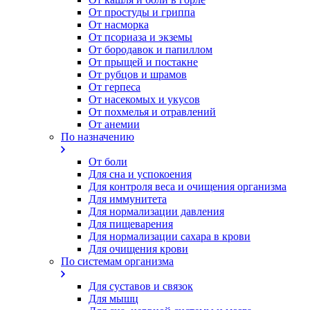
От простуды и гриппа
От насморка
Oт псориаза и экземы
От бородавок и папиллом
От прыщей и постакне
От рубцов и шрамов
От герпеса
От насекомых и укусов
От похмелья и отравлений
От анемии
По назначению
От боли
Для сна и успокоения
Для контроля веса и очищения организма
Для иммунитета
Для нормализации давления
Для пищеварения
Для нормализации сахара в крови
Для очищения крови
По системам организма
Для суставов и связок
Для мышц