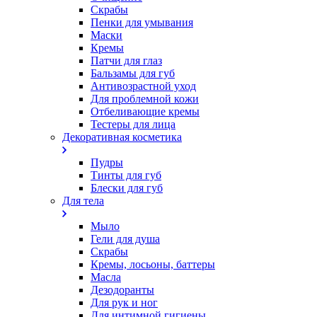
Скрабы
Пенки для умывания
Маски
Кремы
Патчи для глаз
Бальзамы для губ
Антивозрастной уход
Для проблемной кожи
Oтбеливающие кремы
Тестеры для лица
Декоративная косметика
Пудры
Тинты для губ
Блески для губ
Для тела
Мыло
Гели для душа
Скрабы
Кремы, лосьоны, баттеры
Масла
Дезодоранты
Для рук и ног
Для интимной гигиены