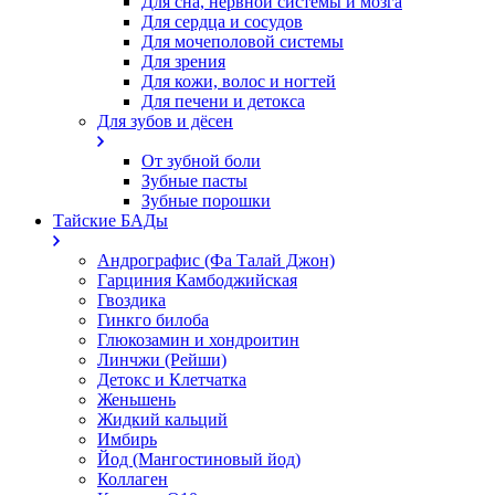
Для сна, нервной системы и мозга
Для сердца и сосудов
Для мочеполовой системы
Для зрения
Для кожи, волос и ногтей
Для печени и детокса
Для зубов и дёсен
От зубной боли
Зубные пасты
Зубные порошки
Тайские БАДы
Андрографис (Фа Талай Джон)
Гарциния Камбоджийская
Гвоздика
Гинкго билоба
Глюкозамин и хондроитин
Линчжи (Рейши)
Детокс и Клетчатка
Женьшень
Жидкий кальций
Имбирь
Йод (Мангостиновый йод)
Коллаген