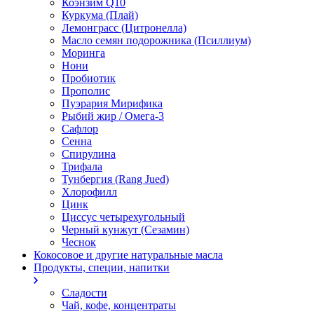
Коэнзим Q10
Куркума (Плай)
Лемонграсс (Цитронелла)
Масло семян подорожника (Псиллиум)
Моринга
Нони
Пробиотик
Прополис
Пуэрария Мирифика
Рыбий жир / Омега-3
Сафлор
Сенна
Спирулина
Трифала
Тунбергия (Rang Jued)
Хлорофилл
Цинк
Циссус четырехугольный
Черный кунжут (Сезамин)
Чеснок
Кокосовое и другие натуральные масла
Продукты, специи, напитки
Сладости
Чай, кофе, концентраты