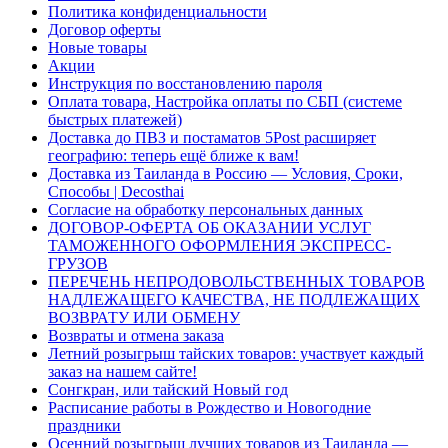
Политика конфиденциальности
Договор оферты
Новые товары
Акции
Инструкция по восстановлению пароля
Оплата товара, Настройка оплаты по СБП (системе
быстрых платежей)
Доставка до ПВЗ и постаматов 5Post расширяет
географию: теперь ещё ближе к вам!
Доставка из Таиланда в Россию — Условия, Сроки,
Способы | Decosthai
Согласие на обработку персональных данных
ДОГОВОР-ОФЕРТА ОБ ОКАЗАНИИ УСЛУГ
ТАМОЖЕННОГО ОФОРМЛЕНИЯ ЭКСПРЕСС-
ГРУЗОВ
ПЕРЕЧЕНЬ НЕПРОДОВОЛЬСТВЕННЫХ ТОВАРОВ
НАДЛЕЖАЩЕГО КАЧЕСТВА, НЕ ПОДЛЕЖАЩИХ
ВОЗВРАТУ ИЛИ ОБМЕНУ
Возвраты и отмена заказа
Летний розыгрыш тайских товаров: участвует каждый
заказ на нашем сайте!
Сонгкран, или тайский Новый год
Расписание работы в Рождество и Новогодние
праздники
Осенний розыгрыш лучших товаров из Таиланда —