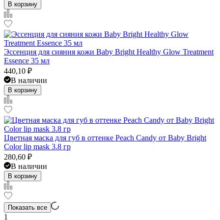
В корзину
Эссенция для сияния кожи Baby Bright Healthy Glow Treatment
Essence 35 мл
440,10
₽
В наличии
В корзину
Цветная маска для губ в оттенке Peach Candy от Baby Bright
Color lip mask 3.8 гр
280,60
₽
В наличии
В корзину
Показать все
1