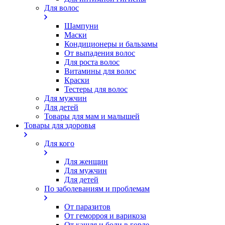
Для волос
Шампуни
Маски
Кондиционеры и бальзамы
От выпадения волос
Для роста волос
Витамины для волос
Краски
Тестеры для волос
Для мужчин
Для детей
Товары для мам и малышей
Товары для здоровья
Для кого
Для женщин
Для мужчин
Для детей
По заболеваниям и проблемам
От паразитов
Oт геморроя и варикоза
От кашля и боли в горле