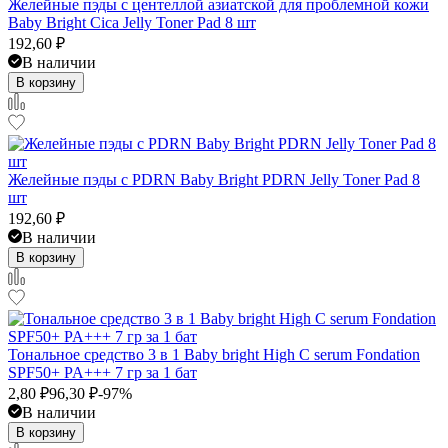
Желейные пэды с центеллой азиатской для проблемной кожи
Baby Bright Cica Jelly Toner Pad 8 шт
192,60
₽
В наличии
В корзину
Желейные пэды с PDRN Baby Bright PDRN Jelly Toner Pad 8
шт
192,60
₽
В наличии
В корзину
Тональное средство 3 в 1 Baby bright High C serum Fondation
SPF50+ PA+++ 7 гр за 1 бат
2,80
₽
96,30
₽
-97%
В наличии
В корзину