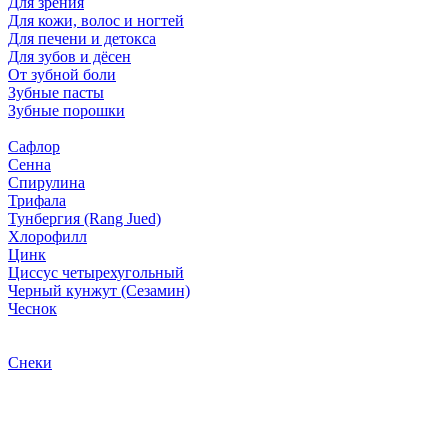
Для зрения
Для кожи, волос и ногтей
Для печени и детокса
Для зубов и дёсен
От зубной боли
Зубные пасты
Зубные порошки
Сафлор
Сенна
Спирулина
Трифала
Тунбергия (Rang Jued)
Хлорофилл
Цинк
Циссус четырехугольный
Черный кунжут (Сезамин)
Чеснок
Снеки