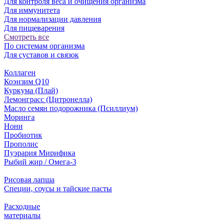
Для контроля веса и очищения организма
Для иммунитета
Для нормализации давления
Для пищеварения
Смотреть все
По системам организма
Для суставов и связок
Коллаген
Коэнзим Q10
Куркума (Плай)
Лемонграсс (Цитронелла)
Масло семян подорожника (Псиллиум)
Моринга
Нони
Пробиотик
Прополис
Пуэрария Мирифика
Рыбий жир / Омега-3
Рисовая лапша
Специи, соусы и тайские пасты
Расходные
материалы