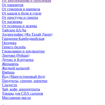
По заболеваниям и проблемам
От паразитов
Oт геморроя и варикоза
От кашля и боли в горле
От простуды и гриппа
От насморка
Oт псориаза и экземы
Тайские БАДы
Андрографис (Фа Талай Джон)
Гарциния Камбоджийская
Гвоздика
Гинкго билоба
Глюкозамин и хондроитин
Линчжи (Рейши)
Детокс и Клетчатка
Женьшень
Жидкий кальций
Имбирь
Йод (Мангостиновый йод)
Продукты, специи, напитки
Сладости
Чай, кофе, концентраты
Товары для СПА салонов
Массажные масла