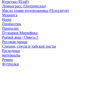
Куркума (Плай)
Лемонграсс (Цитронелла)
Масло семян подорожника (Псиллиум)
Моринга
Нони
Пробиотик
Прополис
Пуэрария Мирифика
Рыбий жир / Омега-3
Рисовая лапша
Специи, соусы и тайские пасты
Расходные
материалы
Ремни
Футболки