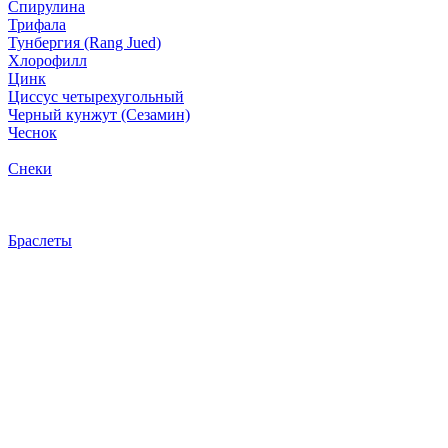
Спирулина
Трифала
Тунбергия (Rang Jued)
Хлорофилл
Цинк
Циссус четырехугольный
Черный кунжут (Сезамин)
Чеснок
Снеки
Браслеты