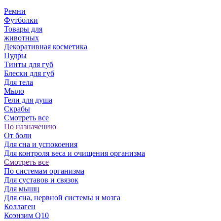
Ремни
Футболки
Товары для
животных
Декоративная косметика
Пудры
Тинты для губ
Блески для губ
Для тела
Мыло
Гели для душа
Скрабы
Смотреть все
По назначению
От боли
Для сна и успокоения
Для контроля веса и очищения организма
Смотреть все
По системам организма
Для суставов и связок
Для мышц
Для сна, нервной системы и мозга
Коллаген
Коэнзим Q10