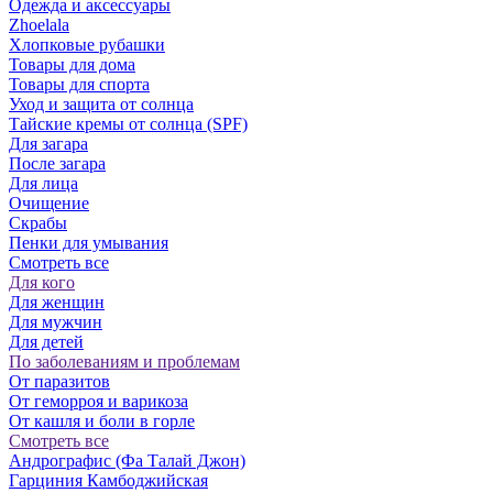
Одежда и аксессуары
Zhoelala
Хлопковые рубашки
Товары для дома
Товары для спорта
Уход и защита от солнца
Тайские кремы от солнца (SPF)
Для загара
После загара
Для лица
Очищение
Скрабы
Пенки для умывания
Смотреть все
Для кого
Для женщин
Для мужчин
Для детей
По заболеваниям и проблемам
От паразитов
Oт геморроя и варикоза
От кашля и боли в горле
Смотреть все
Андрографис (Фа Талай Джон)
Гарциния Камбоджийская