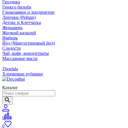
Гвоздика
Гинкго билоба
Глюкозамин и хондроитин
Линчжи (Рейши)
Детокс и Клетчатка
Женьшень
Жидкий кальций
Имбирь
Йод (Мангостиновый йод)
Сладости
Чай, кофе, концентраты
Массажные масла
Zhoelala
Хлопковые рубашки
Каталог
0
0