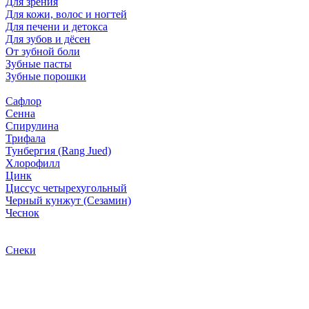
Для зрения
Для кожи, волос и ногтей
Для печени и детокса
Для зубов и дёсен
От зубной боли
Зубные пасты
Зубные порошки
Сафлор
Сенна
Спирулина
Трифала
Тунбергия (Rang Jued)
Хлорофилл
Цинк
Циссус четырехугольный
Черный кунжут (Сезамин)
Чеснок
Снеки