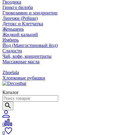
Гвоздика
Гинкго билоба
Глюкозамин и хондроитин
Линчжи (Рейши)
Детокс и Клетчатка
Женьшень
Жидкий кальций
Имбирь
Йод (Мангостиновый йод)
Сладости
Чай, кофе, концентраты
Массажные масла
Zhoelala
Хлопковые рубашки
Каталог
0
0