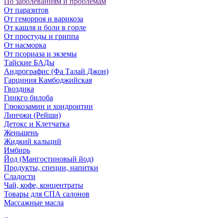
По заболеваниям и проблемам
От паразитов
Oт геморроя и варикоза
От кашля и боли в горле
От простуды и гриппа
От насморка
Oт псориаза и экземы
Тайские БАДы
Андрографис (Фа Талай Джон)
Гарциния Камбоджийская
Гвоздика
Гинкго билоба
Глюкозамин и хондроитин
Линчжи (Рейши)
Детокс и Клетчатка
Женьшень
Жидкий кальций
Имбирь
Йод (Мангостиновый йод)
Продукты, специи, напитки
Сладости
Чай, кофе, концентраты
Товары для СПА салонов
Массажные масла