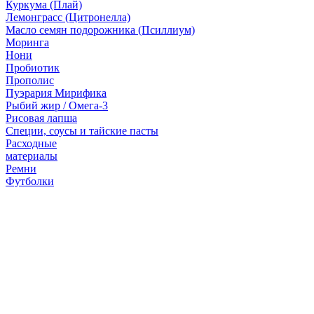
Куркума (Плай)
Лемонграсс (Цитронелла)
Масло семян подорожника (Псиллиум)
Моринга
Нони
Пробиотик
Прополис
Пуэрария Мирифика
Рыбий жир / Омега-3
Рисовая лапша
Специи, соусы и тайские пасты
Расходные
материалы
Ремни
Футболки