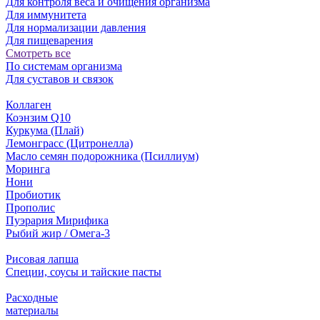
Для контроля веса и очищения организма
Для иммунитета
Для нормализации давления
Для пищеварения
Смотреть все
По системам организма
Для суставов и связок
Коллаген
Коэнзим Q10
Куркума (Плай)
Лемонграсс (Цитронелла)
Масло семян подорожника (Псиллиум)
Моринга
Нони
Пробиотик
Прополис
Пуэрария Мирифика
Рыбий жир / Омега-3
Рисовая лапша
Специи, соусы и тайские пасты
Расходные
материалы