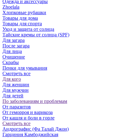
Одежда и аксессуары
Zhoelala
Хлопковые рубашки
Товары для дома
Товары для спорта
Уход и защита от солнца
Тайские кремы от солнца (SPF)
Для загара
После загара
Для лица
Очищение
Скрабы
Пенки для умывания
Смотреть все
Для кого
Для женщин
Для мужчин
Для детей
По заболеваниям и проблемам
От паразитов
Oт геморроя и варикоза
От кашля и боли в горле
Смотреть все
Андрографис (Фа Талай Джон)
Гарциния Камбоджийская