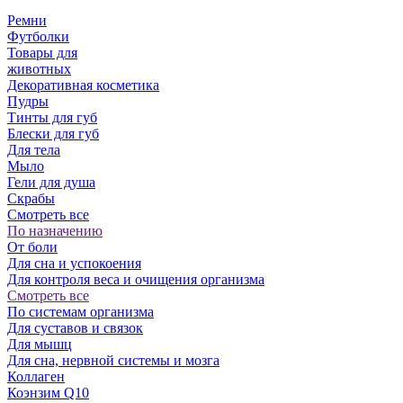
Ремни
Футболки
Товары для
животных
Декоративная косметика
Пудры
Тинты для губ
Блески для губ
Для тела
Мыло
Гели для душа
Скрабы
Смотреть все
По назначению
От боли
Для сна и успокоения
Для контроля веса и очищения организма
Смотреть все
По системам организма
Для суставов и связок
Для мышц
Для сна, нервной системы и мозга
Коллаген
Коэнзим Q10