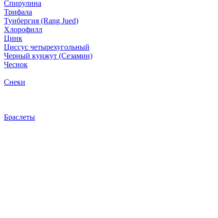
Спирулина
Трифала
Тунбергия (Rang Jued)
Хлорофилл
Цинк
Циссус четырехугольный
Черный кунжут (Сезамин)
Чеснок
Снеки
Браслеты