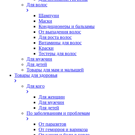
Для волос
Шампуни
Маски
Кондиционеры и бальзамы
От выпадения волос
Для роста волос
Витамины для волос
Краски
Тестеры для волос
Для мужчин
Для детей
Товары для мам и малышей
Товары для здоровья
Для кого
Для женщин
Для мужчин
Для детей
По заболеваниям и проблемам
От паразитов
Oт геморроя и варикоза
От кашля и боли в горле