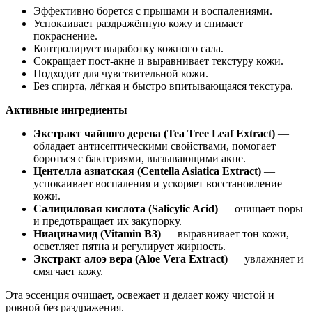
Эффективно борется с прыщами и воспалениями.
Успокаивает раздражённую кожу и снимает
покраснение.
Контролирует выработку кожного сала.
Сокращает пост-акне и выравнивает текстуру кожи.
Подходит для чувствительной кожи.
Без спирта, лёгкая и быстро впитывающаяся текстура.
Активные ингредиенты
Экстракт чайного дерева (Tea Tree Leaf Extract)
—
обладает антисептическими свойствами, помогает
бороться с бактериями, вызывающими акне.
Центелла азиатская (Centella Asiatica Extract)
—
успокаивает воспаления и ускоряет восстановление
кожи.
Салициловая кислота (Salicylic Acid)
— очищает поры
и предотвращает их закупорку.
Ниацинамид (Vitamin B3)
— выравнивает тон кожи,
осветляет пятна и регулирует жирность.
Экстракт алоэ вера (Aloe Vera Extract)
— увлажняет и
смягчает кожу.
Эта эссенция очищает, освежает и делает кожу чистой и
ровной без раздражения.