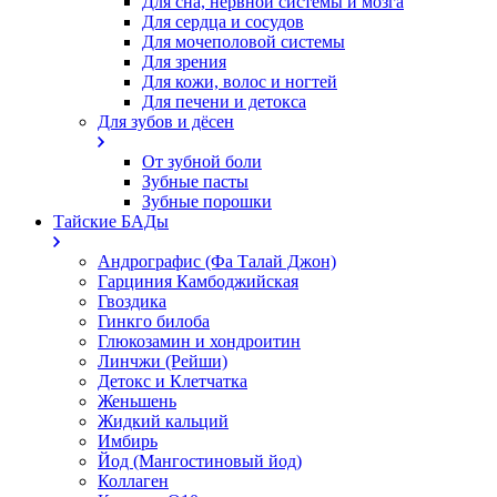
Для сна, нервной системы и мозга
Для сердца и сосудов
Для мочеполовой системы
Для зрения
Для кожи, волос и ногтей
Для печени и детокса
Для зубов и дёсен
От зубной боли
Зубные пасты
Зубные порошки
Тайские БАДы
Андрографис (Фа Талай Джон)
Гарциния Камбоджийская
Гвоздика
Гинкго билоба
Глюкозамин и хондроитин
Линчжи (Рейши)
Детокс и Клетчатка
Женьшень
Жидкий кальций
Имбирь
Йод (Мангостиновый йод)
Коллаген