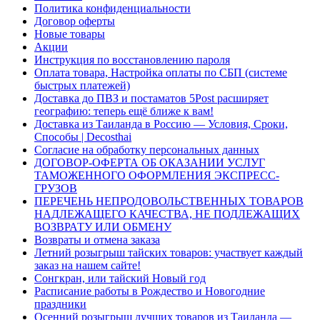
Политика конфиденциальности
Договор оферты
Новые товары
Акции
Инструкция по восстановлению пароля
Оплата товара, Настройка оплаты по СБП (системе
быстрых платежей)
Доставка до ПВЗ и постаматов 5Post расширяет
географию: теперь ещё ближе к вам!
Доставка из Таиланда в Россию — Условия, Сроки,
Способы | Decosthai
Согласие на обработку персональных данных
ДОГОВОР-ОФЕРТА ОБ ОКАЗАНИИ УСЛУГ
ТАМОЖЕННОГО ОФОРМЛЕНИЯ ЭКСПРЕСС-
ГРУЗОВ
ПЕРЕЧЕНЬ НЕПРОДОВОЛЬСТВЕННЫХ ТОВАРОВ
НАДЛЕЖАЩЕГО КАЧЕСТВА, НЕ ПОДЛЕЖАЩИХ
ВОЗВРАТУ ИЛИ ОБМЕНУ
Возвраты и отмена заказа
Летний розыгрыш тайских товаров: участвует каждый
заказ на нашем сайте!
Сонгкран, или тайский Новый год
Расписание работы в Рождество и Новогодние
праздники
Осенний розыгрыш лучших товаров из Таиланда —