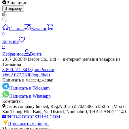
В наличии
В корзину
Главная
Каталог
0
Корзина
0
Избранное
Войти
2017-2026 © Decos Co., Ltd — интернет-магазин товаров из
Таиланда
8-800-511-8418
Для России
+66 2 077 7330
(engl/thai)
Написать в мессенджеры:
Написать в Telegram
Написать в Whatsapp
Контакты:
Decos company limited, Reg.N 0125557024483 51/60-61 ,Moo 6,
Sao Thong Hin, Bang Yai District, Nonthaburi, THAILAND 11140
INFO@DECOSTHAI.COM
Проложить маршрут
Мы в социальных сетях: