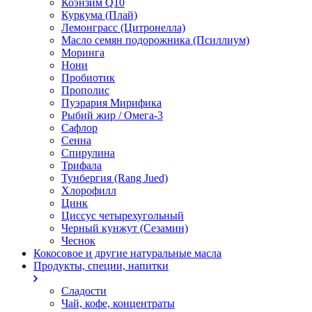
Коэнзим Q10
Куркума (Плай)
Лемонграсс (Цитронелла)
Масло семян подорожника (Псиллиум)
Моринга
Нони
Пробиотик
Прополис
Пуэрария Мирифика
Рыбий жир / Омега-3
Сафлор
Сенна
Спирулина
Трифала
Тунбергия (Rang Jued)
Хлорофилл
Цинк
Циссус четырехугольный
Черный кунжут (Сезамин)
Чеснок
Кокосовое и другие натуральные масла
Продукты, специи, напитки
Сладости
Чай, кофе, концентраты