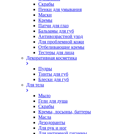
Скрабы
Пенки для умывания
Маски
Кремы
Патчи для глаз
Бальзамы для губ
Антивозрастной уход
Для проблемной кожи
Oтбеливающие кремы
Тестеры для лица
Декоративная косметика
Пудры
Тинты для губ
Блески для губ
Для тела
Мыло
Гели для душа
Скрабы
Кремы, лосьоны, баттеры
Масла
Дезодоранты
Для рук и ног
Для интимной гигиены