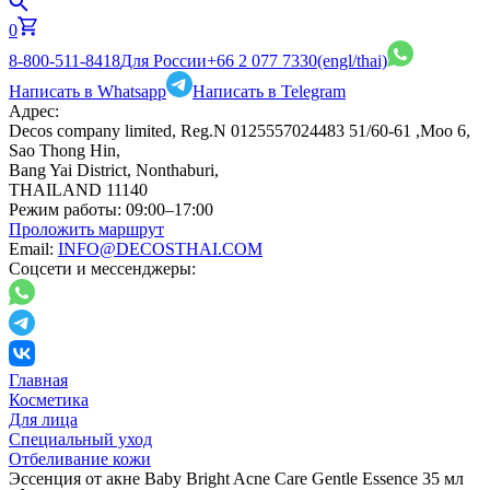
0
8-800-511-8418
Для России
+66 2 077 7330
(engl/thai)
Написать в Whatsapp
Написать в Telegram
Адрес:
Decos company limited, Reg.N 0125557024483 51/60-61 ,Moo 6,
Sao Thong Hin,
Bang Yai District, Nonthaburi,
THAILAND 11140
Режим работы:
09:00–17:00
Проложить маршрут
Email:
INFO@DECOSTHAI.COM
Соцсети и мессенджеры:
Главная
Косметика
Для лица
Специальный уход
Отбеливание кожи
Эссенция от акне Baby Bright Acne Care Gentle Essence 35 мл