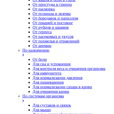
От простуды и гриппа
От насморка
Oт псориаза и экземы
От бородавок и папиллом
От прыщей и постакне
От рубцов и шрамов
От герпеса
От насекомых и укусов
От похмелья и отравлений
От анемии
По назначению
От боли
Для сна и успокоения
Для контроля веса и очищения организма
Для иммунитета
Для нормализации давления
Для пищеварения
Для нормализации сахара в крови
Для очищения крови
По системам организма
Для суставов и связок
Для мышц