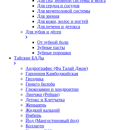
Для сна, нервной системы и мозга
Для сердца и сосудов
Для мочеполовой системы
Для зрения
Для кожи, волос и ногтей
Для печени и детокса
Для зубов и дёсен
От зубной боли
Зубные пасты
Зубные порошки
Тайские БАДы
Андрографис (Фа Талай Джон)
Гарциния Камбоджийская
Гвоздика
Гинкго билоба
Глюкозамин и хондроитин
Линчжи (Рейши)
Детокс и Клетчатка
Женьшень
Жидкий кальций
Имбирь
Йод (Мангостиновый йод)
Коллаген