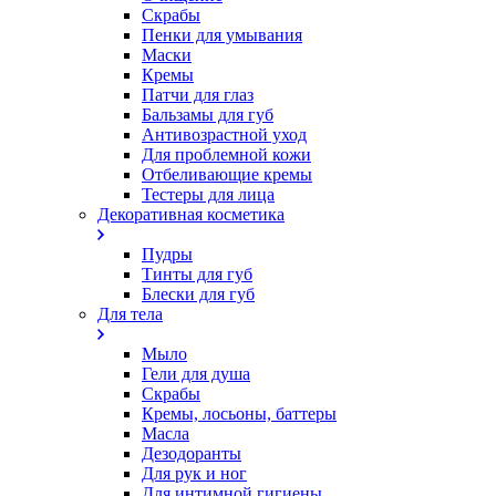
Скрабы
Пенки для умывания
Маски
Кремы
Патчи для глаз
Бальзамы для губ
Антивозрастной уход
Для проблемной кожи
Oтбеливающие кремы
Тестеры для лица
Декоративная косметика
Пудры
Тинты для губ
Блески для губ
Для тела
Мыло
Гели для душа
Скрабы
Кремы, лосьоны, баттеры
Масла
Дезодоранты
Для рук и ног
Для интимной гигиены