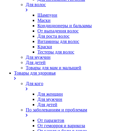
Для волос
Шампуни
Маски
Кондиционеры и бальзамы
От выпадения волос
Для роста волос
Витамины для волос
Краски
Тестеры для волос
Для мужчин
Для детей
Товары для мам и малышей
Товары для здоровья
Для кого
Для женщин
Для мужчин
Для детей
По заболеваниям и проблемам
От паразитов
Oт геморроя и варикоза
От кашля и боли в горле