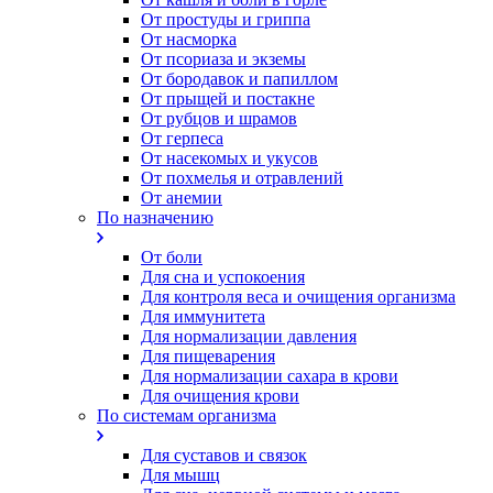
От простуды и гриппа
От насморка
Oт псориаза и экземы
От бородавок и папиллом
От прыщей и постакне
От рубцов и шрамов
От герпеса
От насекомых и укусов
От похмелья и отравлений
От анемии
По назначению
От боли
Для сна и успокоения
Для контроля веса и очищения организма
Для иммунитета
Для нормализации давления
Для пищеварения
Для нормализации сахара в крови
Для очищения крови
По системам организма
Для суставов и связок
Для мышц