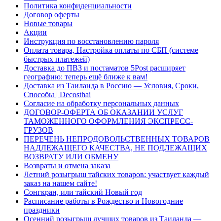
Политика конфиденциальности
Договор оферты
Новые товары
Акции
Инструкция по восстановлению пароля
Оплата товара, Настройка оплаты по СБП (системе
быстрых платежей)
Доставка до ПВЗ и постаматов 5Post расширяет
географию: теперь ещё ближе к вам!
Доставка из Таиланда в Россию — Условия, Сроки,
Способы | Decosthai
Согласие на обработку персональных данных
ДОГОВОР-ОФЕРТА ОБ ОКАЗАНИИ УСЛУГ
ТАМОЖЕННОГО ОФОРМЛЕНИЯ ЭКСПРЕСС-
ГРУЗОВ
ПЕРЕЧЕНЬ НЕПРОДОВОЛЬСТВЕННЫХ ТОВАРОВ
НАДЛЕЖАЩЕГО КАЧЕСТВА, НЕ ПОДЛЕЖАЩИХ
ВОЗВРАТУ ИЛИ ОБМЕНУ
Возвраты и отмена заказа
Летний розыгрыш тайских товаров: участвует каждый
заказ на нашем сайте!
Сонгкран, или тайский Новый год
Расписание работы в Рождество и Новогодние
праздники
Осенний розыгрыш лучших товаров из Таиланда —