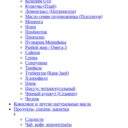
Коэнзим Q10
Куркума (Плай)
Лемонграсс (Цитронелла)
Масло семян подорожника (Псиллиум)
Моринга
Нони
Пробиотик
Прополис
Пуэрария Мирифика
Рыбий жир / Омега-3
Сафлор
Сенна
Спирулина
Трифала
Тунбергия (Rang Jued)
Хлорофилл
Цинк
Циссус четырехугольный
Черный кунжут (Сезамин)
Чеснок
Кокосовое и другие натуральные масла
Продукты, специи, напитки
Сладости
Чай, кофе, концентраты