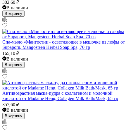
302,60
₽
В наличии
В корзину
Спа-мыло «Мангостин» осветляющее в мешочке из люфы от
Supaporn, Mangosteen Herbal Soap Spa, 70 гр
165,10
₽
В наличии
В корзину
Антивозрастная маска-пудра с коллагеном и молочной
кислотой от Madame Heng, Collagen Milk Bath/Mask, 65 гр
357,60
₽
В наличии
В корзину