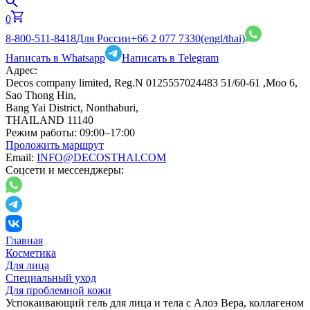
0
8-800-511-8418
Для России
+66 2 077 7330
(engl/thai)
Написать в Whatsapp
Написать в Telegram
Адрес:
Decos company limited, Reg.N 0125557024483 51/60-61 ,Moo 6,
Sao Thong Hin,
Bang Yai District, Nonthaburi,
THAILAND 11140
Режим работы:
09:00–17:00
Проложить маршрут
Email:
INFO@DECOSTHAI.COM
Соцсети и мессенджеры:
Главная
Косметика
Для лица
Специальный уход
Для проблемной кожи
Успокаивающий гель для лица и тела с Алоэ Вера, коллагеном