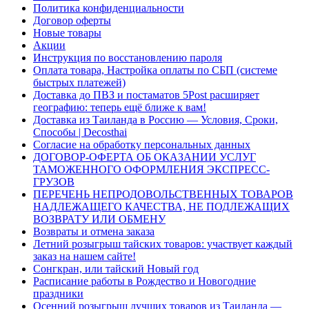
Политика конфиденциальности
Договор оферты
Новые товары
Акции
Инструкция по восстановлению пароля
Оплата товара, Настройка оплаты по СБП (системе
быстрых платежей)
Доставка до ПВЗ и постаматов 5Post расширяет
географию: теперь ещё ближе к вам!
Доставка из Таиланда в Россию — Условия, Сроки,
Способы | Decosthai
Согласие на обработку персональных данных
ДОГОВОР-ОФЕРТА ОБ ОКАЗАНИИ УСЛУГ
ТАМОЖЕННОГО ОФОРМЛЕНИЯ ЭКСПРЕСС-
ГРУЗОВ
ПЕРЕЧЕНЬ НЕПРОДОВОЛЬСТВЕННЫХ ТОВАРОВ
НАДЛЕЖАЩЕГО КАЧЕСТВА, НЕ ПОДЛЕЖАЩИХ
ВОЗВРАТУ ИЛИ ОБМЕНУ
Возвраты и отмена заказа
Летний розыгрыш тайских товаров: участвует каждый
заказ на нашем сайте!
Сонгкран, или тайский Новый год
Расписание работы в Рождество и Новогодние
праздники
Осенний розыгрыш лучших товаров из Таиланда —