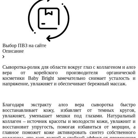
Выбор ПВЗ на сайте
Описание
Сыворотка-ролик для области вокруг глаз с коллагеном и алоэ
вера от корейского производителя органической
косметики Baby Bright замечательно снимает усталость и
напряжение, увлажняет и обеспечивает бережный массаж.
Благодаря экстракту алоэ вера сыворотка быстро
восстанавливает кожу, избавляет от темных кругов,
увлажняет, уменьшает мешки под глазами. Натуральный
коллаген – источник красоты и молодости кожи, увлажнит и
восстановит упругость, помогая избавиться от морщин, а
главное поможет коже активировать синтез собственного
коллагена, что дает долгий и стойкий эффект от применения