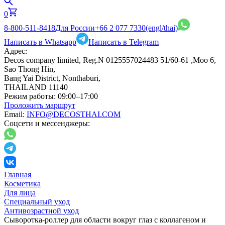
0
8-800-511-8418
Для России
+66 2 077 7330
(engl/thai)
Написать в Whatsapp
Написать в Telegram
Адрес:
Decos company limited, Reg.N 0125557024483 51/60-61 ,Moo 6,
Sao Thong Hin,
Bang Yai District, Nonthaburi,
THAILAND 11140
Режим работы:
09:00–17:00
Проложить маршрут
Email:
INFO@DECOSTHAI.COM
Соцсети и мессенджеры:
Главная
Косметика
Для лица
Специальный уход
Антивозрастной уход
Сыворотка-роллер для области вокруг глаз с коллагеном и