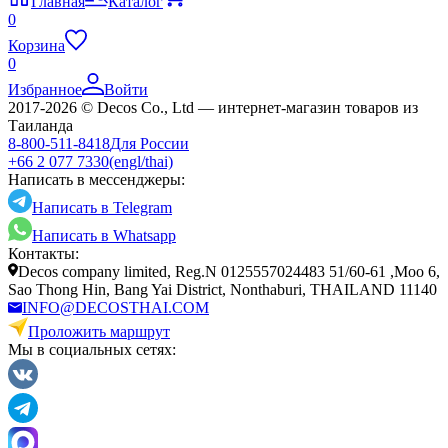
Главная
Каталог
0
Корзина
0
Избранное
Войти
2017-2026 © Decos Co., Ltd — интернет-магазин товаров из
Таиланда
8-800-511-8418
Для России
+66 2 077 7330
(engl/thai)
Написать в мессенджеры:
Написать в Telegram
Написать в Whatsapp
Контакты:
Decos company limited, Reg.N 0125557024483 51/60-61 ,Moo 6,
Sao Thong Hin, Bang Yai District, Nonthaburi, THAILAND 11140
INFO@DECOSTHAI.COM
Проложить маршрут
Мы в социальных сетях: