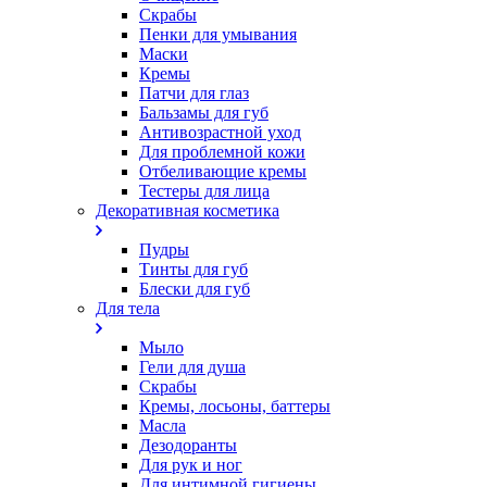
Скрабы
Пенки для умывания
Маски
Кремы
Патчи для глаз
Бальзамы для губ
Антивозрастной уход
Для проблемной кожи
Oтбеливающие кремы
Тестеры для лица
Декоративная косметика
Пудры
Тинты для губ
Блески для губ
Для тела
Мыло
Гели для душа
Скрабы
Кремы, лосьоны, баттеры
Масла
Дезодоранты
Для рук и ног
Для интимной гигиены