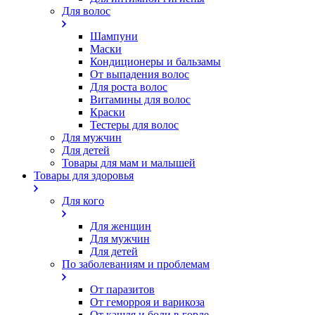
Для волос
Шампуни
Маски
Кондиционеры и бальзамы
От выпадения волос
Для роста волос
Витамины для волос
Краски
Тестеры для волос
Для мужчин
Для детей
Товары для мам и малышей
Товары для здоровья
Для кого
Для женщин
Для мужчин
Для детей
По заболеваниям и проблемам
От паразитов
Oт геморроя и варикоза
От кашля и боли в горле