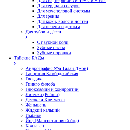
Для сна, нервной системы и мозга
Для сердца и сосудов
Для мочеполовой системы
Для зрения
Для кожи, волос и ногтей
Для печени и детокса
Для зубов и дёсен
От зубной боли
Зубные пасты
Зубные порошки
Тайские БАДы
Андрографис (Фа Талай Джон)
Гарциния Камбоджийская
Гвоздика
Гинкго билоба
Глюкозамин и хондроитин
Линчжи (Рейши)
Детокс и Клетчатка
Женьшень
Жидкий кальций
Имбирь
Йод (Мангостиновый йод)
Коллаген