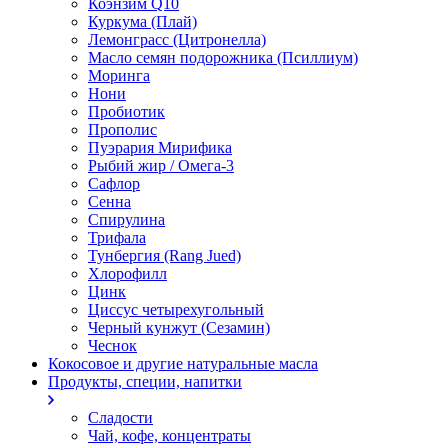
Коэнзим Q10
Куркума (Плай)
Лемонграсс (Цитронелла)
Масло семян подорожника (Псиллиум)
Моринга
Нони
Пробиотик
Прополис
Пуэрария Мирифика
Рыбий жир / Омега-3
Сафлор
Сенна
Спирулина
Трифала
Тунбергия (Rang Jued)
Хлорофилл
Цинк
Циссус четырехугольный
Черный кунжут (Сезамин)
Чеснок
Кокосовое и другие натуральные масла
Продукты, специи, напитки
Сладости
Чай, кофе, концентраты