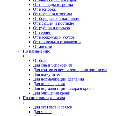
От простуды и гриппа
От насморка
Oт псориаза и экземы
От бородавок и папиллом
От прыщей и постакне
От рубцов и шрамов
От герпеса
От насекомых и укусов
От похмелья и отравлений
От анемии
По назначению
От боли
Для сна и успокоения
Для контроля веса и очищения организма
Для иммунитета
Для нормализации давления
Для пищеварения
Для нормализации сахара в крови
Для очищения крови
По системам организма
Для суставов и связок
Для мышц