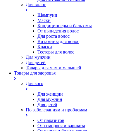
Для волос
Шампуни
Маски
Кондиционеры и бальзамы
От выпадения волос
Для роста волос
Витамины для волос
Краски
Тестеры для волос
Для мужчин
Для детей
Товары для мам и малышей
Товары для здоровья
Для кого
Для женщин
Для мужчин
Для детей
По заболеваниям и проблемам
От паразитов
Oт геморроя и варикоза
От кашля и боли в горле