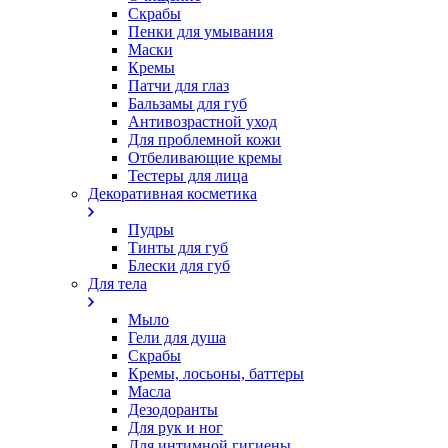
Скрабы
Пенки для умывания
Маски
Кремы
Патчи для глаз
Бальзамы для губ
Антивозрастной уход
Для проблемной кожи
Oтбеливающие кремы
Тестеры для лица
Декоративная косметика
Пудры
Тинты для губ
Блески для губ
Для тела
Мыло
Гели для душа
Скрабы
Кремы, лосьоны, баттеры
Масла
Дезодоранты
Для рук и ног
Для интимной гигиены