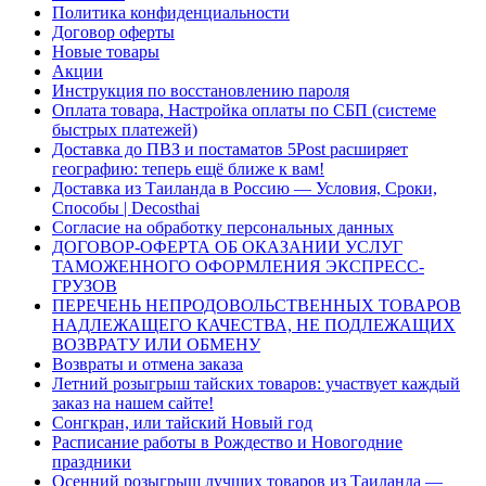
Политика конфиденциальности
Договор оферты
Новые товары
Акции
Инструкция по восстановлению пароля
Оплата товара, Настройка оплаты по СБП (системе
быстрых платежей)
Доставка до ПВЗ и постаматов 5Post расширяет
географию: теперь ещё ближе к вам!
Доставка из Таиланда в Россию — Условия, Сроки,
Способы | Decosthai
Согласие на обработку персональных данных
ДОГОВОР-ОФЕРТА ОБ ОКАЗАНИИ УСЛУГ
ТАМОЖЕННОГО ОФОРМЛЕНИЯ ЭКСПРЕСС-
ГРУЗОВ
ПЕРЕЧЕНЬ НЕПРОДОВОЛЬСТВЕННЫХ ТОВАРОВ
НАДЛЕЖАЩЕГО КАЧЕСТВА, НЕ ПОДЛЕЖАЩИХ
ВОЗВРАТУ ИЛИ ОБМЕНУ
Возвраты и отмена заказа
Летний розыгрыш тайских товаров: участвует каждый
заказ на нашем сайте!
Сонгкран, или тайский Новый год
Расписание работы в Рождество и Новогодние
праздники
Осенний розыгрыш лучших товаров из Таиланда —