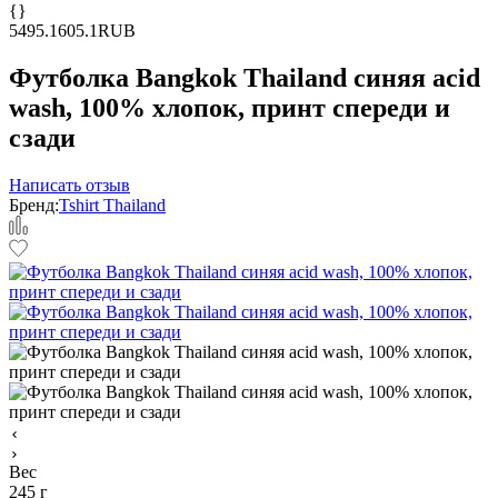
{}
5
495.1
605.1
RUB
Футболка Bangkok Thailand синяя acid
wash, 100% хлопок, принт спереди и
сзади
Написать отзыв
Бренд:
Tshirt Thailand
Вес
245 г