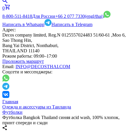
0
8-800-511-8418
Для России
+66 2 077 7330
(engl/thai)
Написать в Whatsapp
Написать в Telegram
Адрес:
Decos company limited, Reg.N 0125557024483 51/60-61 ,Moo 6,
Sao Thong Hin,
Bang Yai District, Nonthaburi,
THAILAND 11140
Режим работы:
09:00–17:00
Проложить маршрут
Email:
INFO@DECOSTHAI.COM
Соцсети и мессенджеры:
Главная
Одежда и аксессуары из Таиланда
Футболки
Футболка Bangkok Thailand синяя acid wash, 100% хлопок,
принт спереди и сзади