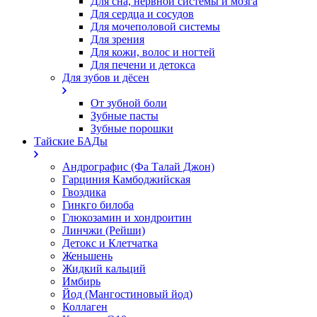
Для сна, нервной системы и мозга
Для сердца и сосудов
Для мочеполовой системы
Для зрения
Для кожи, волос и ногтей
Для печени и детокса
Для зубов и дёсен
От зубной боли
Зубные пасты
Зубные порошки
Тайские БАДы
Андрографис (Фа Талай Джон)
Гарциния Камбоджийская
Гвоздика
Гинкго билоба
Глюкозамин и хондроитин
Линчжи (Рейши)
Детокс и Клетчатка
Женьшень
Жидкий кальций
Имбирь
Йод (Мангостиновый йод)
Коллаген