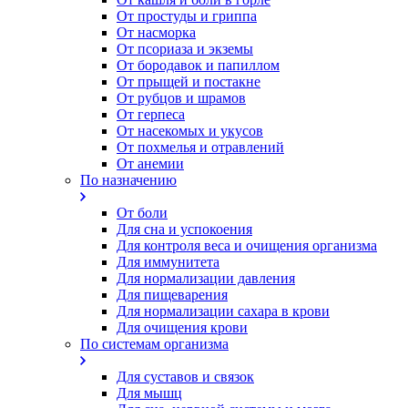
От простуды и гриппа
От насморка
Oт псориаза и экземы
От бородавок и папиллом
От прыщей и постакне
От рубцов и шрамов
От герпеса
От насекомых и укусов
От похмелья и отравлений
От анемии
По назначению
От боли
Для сна и успокоения
Для контроля веса и очищения организма
Для иммунитета
Для нормализации давления
Для пищеварения
Для нормализации сахара в крови
Для очищения крови
По системам организма
Для суставов и связок
Для мышц