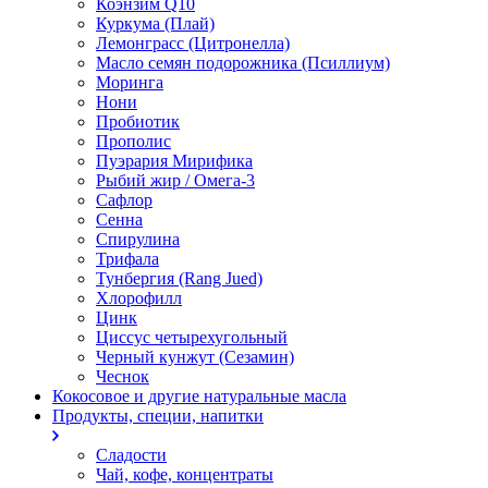
Коэнзим Q10
Куркума (Плай)
Лемонграсс (Цитронелла)
Масло семян подорожника (Псиллиум)
Моринга
Нони
Пробиотик
Прополис
Пуэрария Мирифика
Рыбий жир / Омега-3
Сафлор
Сенна
Спирулина
Трифала
Тунбергия (Rang Jued)
Хлорофилл
Цинк
Циссус четырехугольный
Черный кунжут (Сезамин)
Чеснок
Кокосовое и другие натуральные масла
Продукты, специи, напитки
Сладости
Чай, кофе, концентраты