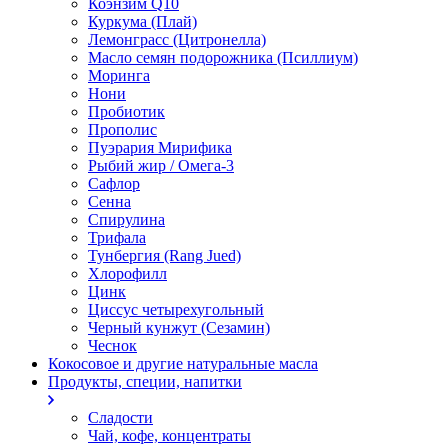
Коэнзим Q10
Куркума (Плай)
Лемонграсс (Цитронелла)
Масло семян подорожника (Псиллиум)
Моринга
Нони
Пробиотик
Прополис
Пуэрария Мирифика
Рыбий жир / Омега-3
Сафлор
Сенна
Спирулина
Трифала
Тунбергия (Rang Jued)
Хлорофилл
Цинк
Циссус четырехугольный
Черный кунжут (Сезамин)
Чеснок
Кокосовое и другие натуральные масла
Продукты, специи, напитки
Сладости
Чай, кофе, концентраты