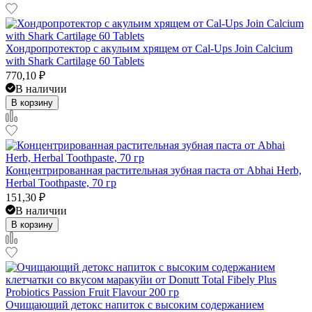
Хондропротектор с акульим хрящем от Cal-Ups Join Calcium
with Shark Cartilage 60 Tablets
770,10
₽
В наличии
В корзину
Концентрированная растительная зубная паста от Abhai Herb,
Herbal Toothpaste, 70 гр
151,30
₽
В наличии
В корзину
Очищающий детокс напиток с высоким содержанием