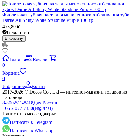
Фиолетовая зубная паста для мгновенного отбеливания зубов
Darlie All Shiny White Starshine Purple 100 гр
453,80
₽
В наличии
В корзину
Главная
Каталог
0
Корзина
0
Избранное
Войти
2017-2026 © Decos Co., Ltd — интернет-магазин товаров из
Таиланда
8-800-511-8418
Для России
+66 2 077 7330
(engl/thai)
Написать в мессенджеры:
Написать в Telegram
Написать в Whatsapp