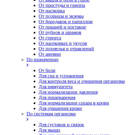
От простуды и гриппа
От насморка
Oт псориаза и экземы
От бородавок и папиллом
От прыщей и постакне
От рубцов и шрамов
От герпеса
От насекомых и укусов
От похмелья и отравлений
От анемии
По назначению
От боли
Для сна и успокоения
Для контроля веса и очищения организма
Для иммунитета
Для нормализации давления
Для пищеварения
Для нормализации сахара в крови
Для очищения крови
По системам организма
Для суставов и связок
Для мышц