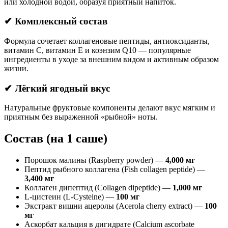
или холодной водой, образуя приятный напиток.
✔ Комплексный состав
Формула сочетает коллагеновые пептиды, антиоксиданты,
витамин C, витамин E и коэнзим Q10 — популярные
ингредиенты в уходе за внешним видом и активным образом
жизни.
✔ Лёгкий ягодный вкус
Натуральные фруктовые компоненты делают вкус мягким и
приятным без выраженной «рыбной» ноты.
Состав (на 1 саше)
Порошок малины (Raspberry powder) —
4,000 мг
Пептид рыбного коллагена (Fish collagen peptide) —
3,400 мг
Коллаген дипептид (Collagen dipeptide) —
1,000 мг
L-цистеин (L-Cysteine) —
100 мг
Экстракт вишни ацеролы (Acerola cherry extract) —
100
мг
Аскорбат кальция в дигидрате (Calcium ascorbate