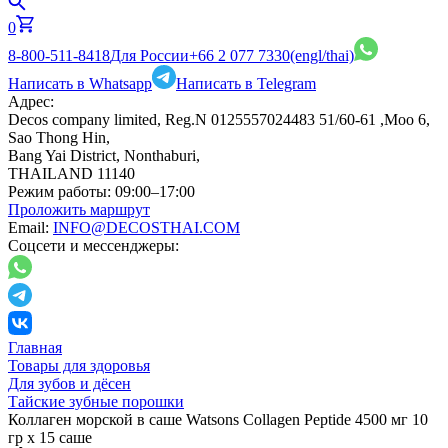
0
8-800-511-8418
Для России
+66 2 077 7330
(engl/thai)
Написать в Whatsapp
Написать в Telegram
Адрес:
Decos company limited, Reg.N 0125557024483 51/60-61 ,Moo 6,
Sao Thong Hin,
Bang Yai District, Nonthaburi,
THAILAND 11140
Режим работы:
09:00–17:00
Проложить маршрут
Email:
INFO@DECOSTHAI.COM
Соцсети и мессенджеры:
Главная
Товары для здоровья
Для зубов и дёсен
Тайские зубные порошки
Коллаген морской в саше Watsons Collagen Peptide 4500 мг 10
гр x 15 саше