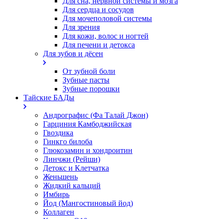
Для сна, нервной системы и мозга
Для сердца и сосудов
Для мочеполовой системы
Для зрения
Для кожи, волос и ногтей
Для печени и детокса
Для зубов и дёсен
От зубной боли
Зубные пасты
Зубные порошки
Тайские БАДы
Андрографис (Фа Талай Джон)
Гарциния Камбоджийская
Гвоздика
Гинкго билоба
Глюкозамин и хондроитин
Линчжи (Рейши)
Детокс и Клетчатка
Женьшень
Жидкий кальций
Имбирь
Йод (Мангостиновый йод)
Коллаген