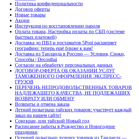
Политика конфиденциальности
Договор оферты
Новые товары
Акции
Инструкция по восстановлению пароля
Оплата товара, Настройка оплаты по СБП (системе
быстрых платежей)
Доставка до ПВЗ и постаматов 5Post расширяет
географию: теперь ещё ближе к вам!
Доставка из Таиланда в Россию — Условия, Сроки,
Способы | Decosthai
Согласие на обработку персональных данных
ДОГОВОР-ОФЕРТА ОБ ОКАЗАНИИ УСЛУГ
ТАМОЖЕННОГО ОФОРМЛЕНИЯ ЭКСПРЕСС-
ГРУЗОВ
ПЕРЕЧЕНЬ НЕПРОДОВОЛЬСТВЕННЫХ ТОВАРОВ
НАДЛЕЖАЩЕГО КАЧЕСТВА, НЕ ПОДЛЕЖАЩИХ
ВОЗВРАТУ ИЛИ ОБМЕНУ
Возвраты и отмена заказа
Летний розыгрыш тайских товаров: участвует каждый
заказ на нашем сайте!
Сонгкран, или тайский Новый год
Расписание работы в Рождество и Новогодние
праздники
Осенний розыгрыш лучших товаров из Таиланда —