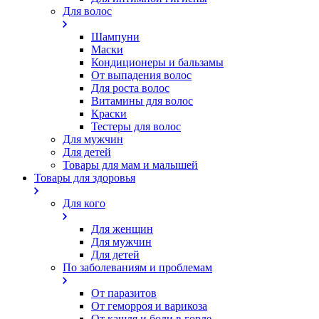
Для волос
Шампуни
Маски
Кондиционеры и бальзамы
От выпадения волос
Для роста волос
Витамины для волос
Краски
Тестеры для волос
Для мужчин
Для детей
Товары для мам и малышей
Товары для здоровья
Для кого
Для женщин
Для мужчин
Для детей
По заболеваниям и проблемам
От паразитов
Oт геморроя и варикоза
От кашля и боли в горле