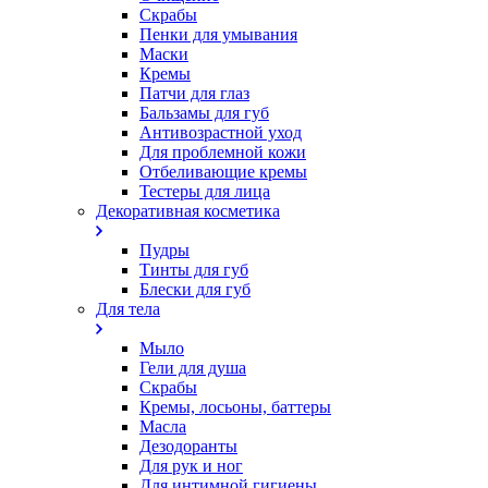
Скрабы
Пенки для умывания
Маски
Кремы
Патчи для глаз
Бальзамы для губ
Антивозрастной уход
Для проблемной кожи
Oтбеливающие кремы
Тестеры для лица
Декоративная косметика
Пудры
Тинты для губ
Блески для губ
Для тела
Мыло
Гели для душа
Скрабы
Кремы, лосьоны, баттеры
Масла
Дезодоранты
Для рук и ног
Для интимной гигиены