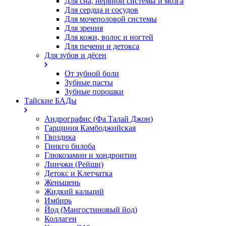
Для сна, нервной системы и мозга
Для сердца и сосудов
Для мочеполовой системы
Для зрения
Для кожи, волос и ногтей
Для печени и детокса
Для зубов и дёсен
От зубной боли
Зубные пасты
Зубные порошки
Тайские БАДы
Андрографис (Фа Талай Джон)
Гарциния Камбоджийская
Гвоздика
Гинкго билоба
Глюкозамин и хондроитин
Линчжи (Рейши)
Детокс и Клетчатка
Женьшень
Жидкий кальций
Имбирь
Йод (Мангостиновый йод)
Коллаген