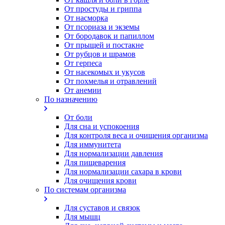
От простуды и гриппа
От насморка
Oт псориаза и экземы
От бородавок и папиллом
От прыщей и постакне
От рубцов и шрамов
От герпеса
От насекомых и укусов
От похмелья и отравлений
От анемии
По назначению
От боли
Для сна и успокоения
Для контроля веса и очищения организма
Для иммунитета
Для нормализации давления
Для пищеварения
Для нормализации сахара в крови
Для очищения крови
По системам организма
Для суставов и связок
Для мышц