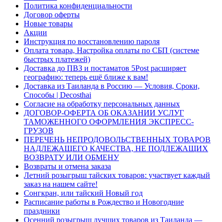
Политика конфиденциальности
Договор оферты
Новые товары
Акции
Инструкция по восстановлению пароля
Оплата товара, Настройка оплаты по СБП (системе
быстрых платежей)
Доставка до ПВЗ и постаматов 5Post расширяет
географию: теперь ещё ближе к вам!
Доставка из Таиланда в Россию — Условия, Сроки,
Способы | Decosthai
Согласие на обработку персональных данных
ДОГОВОР-ОФЕРТА ОБ ОКАЗАНИИ УСЛУГ
ТАМОЖЕННОГО ОФОРМЛЕНИЯ ЭКСПРЕСС-
ГРУЗОВ
ПЕРЕЧЕНЬ НЕПРОДОВОЛЬСТВЕННЫХ ТОВАРОВ
НАДЛЕЖАЩЕГО КАЧЕСТВА, НЕ ПОДЛЕЖАЩИХ
ВОЗВРАТУ ИЛИ ОБМЕНУ
Возвраты и отмена заказа
Летний розыгрыш тайских товаров: участвует каждый
заказ на нашем сайте!
Сонгкран, или тайский Новый год
Расписание работы в Рождество и Новогодние
праздники
Осенний розыгрыш лучших товаров из Таиланда —