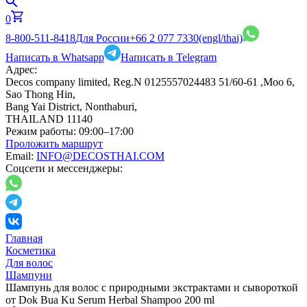
0
8-800-511-8418
Для России
+66 2 077 7330
(engl/thai)
Написать в Whatsapp
Написать в Telegram
Адрес:
Decos company limited, Reg.N 0125557024483 51/60-61 ,Moo 6,
Sao Thong Hin,
Bang Yai District, Nonthaburi,
THAILAND 11140
Режим работы:
09:00–17:00
Проложить маршрут
Email:
INFO@DECOSTHAI.COM
Соцсети и мессенджеры:
Главная
Косметика
Для волос
Шампуни
Шампунь для волос с природными экстрактами и сывороткой
от Dok Bua Ku Serum Herbal Shampoo 200 ml