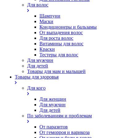
Для волос
Шампуни
Маски
Кондиционеры и бальзамы
От выпадения волос
Для роста волос
Витамины для волос
Краски
Тестеры для волос
Для мужчин
Для детей
Товары для мам и малышей
Товары для здоровья
Для кого
Для женщин
Для мужчин
Для детей
По заболеваниям и проблемам
От паразитов
Oт геморроя и варикоза
От кашля и боли в горле