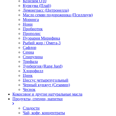
Коэнзим Q10
Куркума (Плай)
Лемонграсс (Цитронелла)
Масло семян подорожника (Псиллиум)
Моринга
Нони
Пробиотик
Прополис
Пуэрария Мирифика
Рыбий жир / Омега-3
Сафлор
Сенна
Спирулина
Трифала
Тунбергия (Rang Jued)
Хлорофилл
Цинк
Циссус четырехугольный
Черный кунжут (Сезамин)
Чеснок
Кокосовое и другие натуральные масла
Продукты, специи, напитки
Сладости
Чай, кофе, концентраты