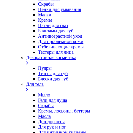
Скрабы
Пенки для умывания
Маски
Кремы
Патчи для глаз
Бальзамы для губ
Антивозрастной уход
Для проблемной кожи
Oтбеливающие кремы
Тестеры для лица
Декоративная косметика
Пудры
Тинты для губ
Блески для губ
Для тела
Мыло
Гели для душа
Скрабы
Кремы, лосьоны, баттеры
Масла
Дезодоранты
Для рук и ног
Для интимной гигиены