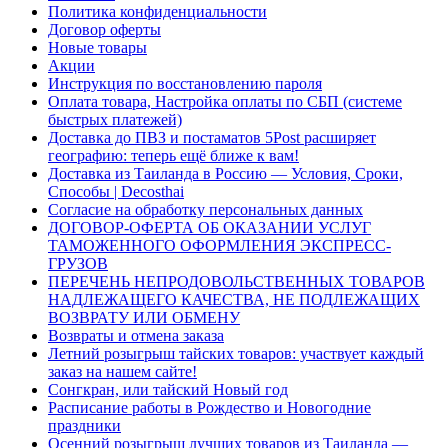
Политика конфиденциальности
Договор оферты
Новые товары
Акции
Инструкция по восстановлению пароля
Оплата товара, Настройка оплаты по СБП (системе
быстрых платежей)
Доставка до ПВЗ и постаматов 5Post расширяет
географию: теперь ещё ближе к вам!
Доставка из Таиланда в Россию — Условия, Сроки,
Способы | Decosthai
Согласие на обработку персональных данных
ДОГОВОР-ОФЕРТА ОБ ОКАЗАНИИ УСЛУГ
ТАМОЖЕННОГО ОФОРМЛЕНИЯ ЭКСПРЕСС-
ГРУЗОВ
ПЕРЕЧЕНЬ НЕПРОДОВОЛЬСТВЕННЫХ ТОВАРОВ
НАДЛЕЖАЩЕГО КАЧЕСТВА, НЕ ПОДЛЕЖАЩИХ
ВОЗВРАТУ ИЛИ ОБМЕНУ
Возвраты и отмена заказа
Летний розыгрыш тайских товаров: участвует каждый
заказ на нашем сайте!
Сонгкран, или тайский Новый год
Расписание работы в Рождество и Новогодние
праздники
Осенний розыгрыш лучших товаров из Таиланда —