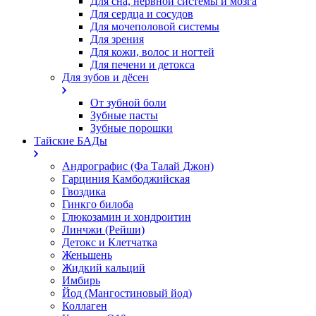
Для сна, нервной системы и мозга
Для сердца и сосудов
Для мочеполовой системы
Для зрения
Для кожи, волос и ногтей
Для печени и детокса
Для зубов и дёсен
От зубной боли
Зубные пасты
Зубные порошки
Тайские БАДы
Андрографис (Фа Талай Джон)
Гарциния Камбоджийская
Гвоздика
Гинкго билоба
Глюкозамин и хондроитин
Линчжи (Рейши)
Детокс и Клетчатка
Женьшень
Жидкий кальций
Имбирь
Йод (Мангостиновый йод)
Коллаген