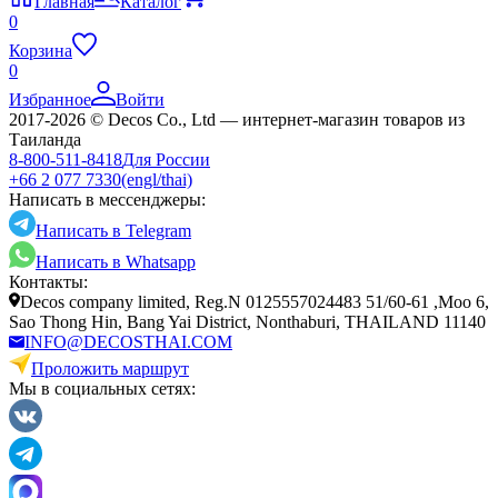
Главная
Каталог
0
Корзина
0
Избранное
Войти
2017-2026 © Decos Co., Ltd — интернет-магазин товаров из
Таиланда
8-800-511-8418
Для России
+66 2 077 7330
(engl/thai)
Написать в мессенджеры:
Написать в Telegram
Написать в Whatsapp
Контакты:
Decos company limited, Reg.N 0125557024483 51/60-61 ,Moo 6,
Sao Thong Hin, Bang Yai District, Nonthaburi, THAILAND 11140
INFO@DECOSTHAI.COM
Проложить маршрут
Мы в социальных сетях: