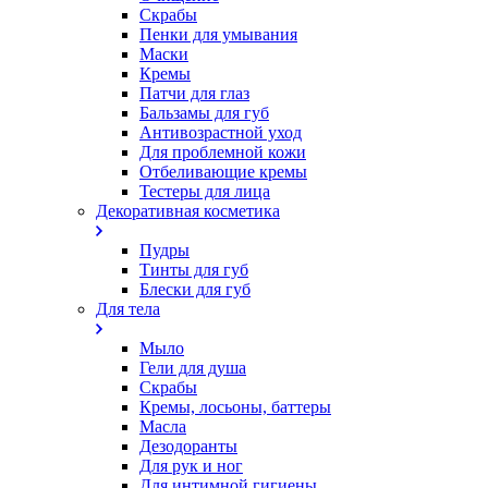
Скрабы
Пенки для умывания
Маски
Кремы
Патчи для глаз
Бальзамы для губ
Антивозрастной уход
Для проблемной кожи
Oтбеливающие кремы
Тестеры для лица
Декоративная косметика
Пудры
Тинты для губ
Блески для губ
Для тела
Мыло
Гели для душа
Скрабы
Кремы, лосьоны, баттеры
Масла
Дезодоранты
Для рук и ног
Для интимной гигиены