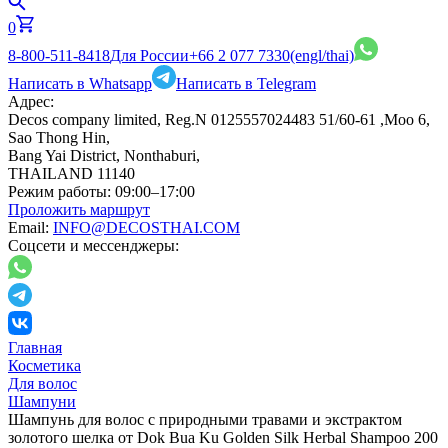
0
8-800-511-8418
Для России
+66 2 077 7330
(engl/thai)
Написать в Whatsapp
Написать в Telegram
Адрес:
Decos company limited, Reg.N 0125557024483 51/60-61 ,Moo 6,
Sao Thong Hin,
Bang Yai District, Nonthaburi,
THAILAND 11140
Режим работы:
09:00–17:00
Проложить маршрут
Email:
INFO@DECOSTHAI.COM
Соцсети и мессенджеры:
Главная
Косметика
Для волос
Шампуни
Шампунь для волос с природными травами и экстрактом
золотого шелка от Dok Bua Ku Golden Silk Herbal Shampoo 200