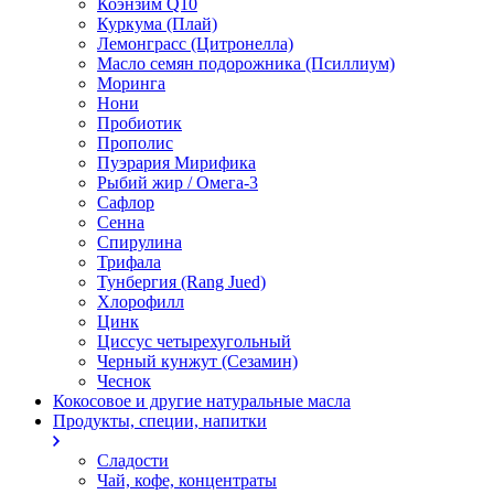
Коэнзим Q10
Куркума (Плай)
Лемонграсс (Цитронелла)
Масло семян подорожника (Псиллиум)
Моринга
Нони
Пробиотик
Прополис
Пуэрария Мирифика
Рыбий жир / Омега-3
Сафлор
Сенна
Спирулина
Трифала
Тунбергия (Rang Jued)
Хлорофилл
Цинк
Циссус четырехугольный
Черный кунжут (Сезамин)
Чеснок
Кокосовое и другие натуральные масла
Продукты, специи, напитки
Сладости
Чай, кофе, концентраты