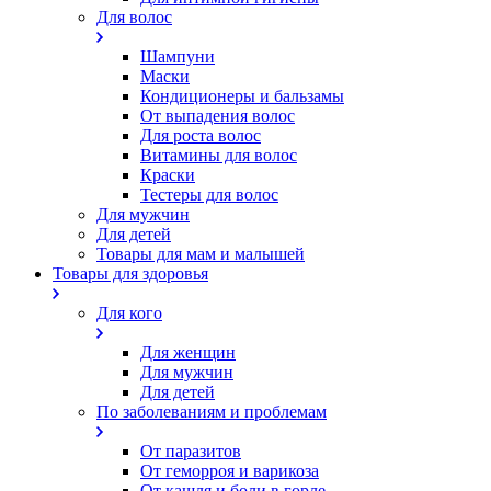
Для волос
Шампуни
Маски
Кондиционеры и бальзамы
От выпадения волос
Для роста волос
Витамины для волос
Краски
Тестеры для волос
Для мужчин
Для детей
Товары для мам и малышей
Товары для здоровья
Для кого
Для женщин
Для мужчин
Для детей
По заболеваниям и проблемам
От паразитов
Oт геморроя и варикоза
От кашля и боли в горле