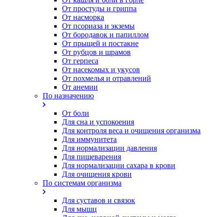
От простуды и гриппа
От насморка
Oт псориаза и экземы
От бородавок и папиллом
От прыщей и постакне
От рубцов и шрамов
От герпеса
От насекомых и укусов
От похмелья и отравлений
От анемии
По назначению
От боли
Для сна и успокоения
Для контроля веса и очищения организма
Для иммунитета
Для нормализации давления
Для пищеварения
Для нормализации сахара в крови
Для очищения крови
По системам организма
Для суставов и связок
Для мышц