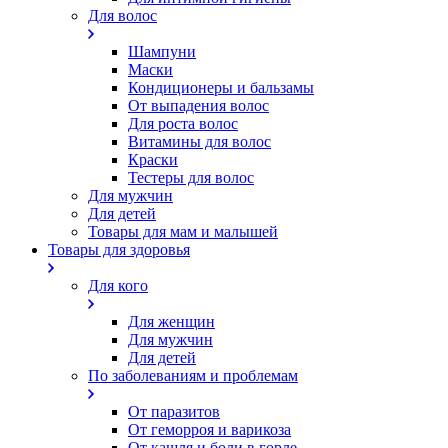
Для волос
Шампуни
Маски
Кондиционеры и бальзамы
От выпадения волос
Для роста волос
Витамины для волос
Краски
Тестеры для волос
Для мужчин
Для детей
Товары для мам и малышей
Товары для здоровья
Для кого
Для женщин
Для мужчин
Для детей
По заболеваниям и проблемам
От паразитов
Oт геморроя и варикоза
От кашля и боли в горле