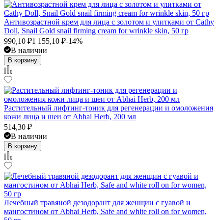
Антивозрастной крем для лица с золотом и улитками от Cathy
Doll, Snail Gold snail firming cream for wrinkle skin, 50 гр
990,10
₽
1 155,10
₽
-14%
В наличии
В корзину
Растительный лифтинг-тоник для регенерации и омоложения
кожи лица и шеи от Abhai Herb, 200 мл
514,30
₽
В наличии
В корзину
Лечебный травяной дезодорант для женщин с гуавой и
мангостином от Abhai Herb, Safe and white roll on for women,