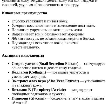
увлажнить кожу. Эмульсия делает кожу мягкой, гладкой и
сияющей, улучшая её эластичность и текстуру.
Ключевые преимущества
Глубоко увлажняет и питает кожу.
Ускоряет восстановление и заживление пост-акне.
Повышает упругость и эластичность кожи.
Выравнивает тон и разглаживает морщины.
Лёгкая текстура, не оставляющая жирного блеска.
Подходит для всех типов кожи, включая
чувствительную.
Активные ингредиенты
Секрет улитки (Snail Secretion Filtrate)
— стимулирует
обновление клеток и делает кожу гладкой.
Коллаген (Collagen)
— повышает упругость и
уменьшает морщины.
Экстракт алоэ вера (Aloe Vera Extract)
— успокаивает
и увлажняет кожу.
Витамин E (Tocopheryl Acetate)
— защищает от
свободных радикалов и сухости.
Глицерин (Glycerin)
— сохраняет влагу в коже и делает
её мягкой.