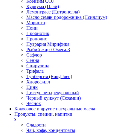
Коэнзим Q10
Куркума (Плай)
Лемонграсс (Цитронелла)
Масло семян подорожника (Псиллиум)
Моринга
Нони
Пробиотик
Прополис
Пуэрария Мирифика
Рыбий жир / Омега-3
Сафлор
Сенна
Спирулина
Трифала
Тунбергия (Rang Jued)
Хлорофилл
Цинк
Циссус четырехугольный
Черный кунжут (Сезамин)
Чеснок
Кокосовое и другие натуральные масла
Продукты, специи, напитки
Сладости
Чай, кофе, концентраты