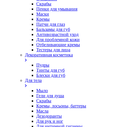
Скрабы
Пенки для умывания
Маски
Кремы
Патчи для глаз
Бальзамы для губ
Антивозрастной уход
Для проблемной кожи
Oтбеливающие кремы
Тестеры для лица
Декоративная косметика
Пудры
Тинты для губ
Блески для губ
Для тела
Мыло
Гели для душа
Скрабы
Кремы, лосьоны, баттеры
Масла
Дезодоранты
Для рук и ног
Для интимной гигиены