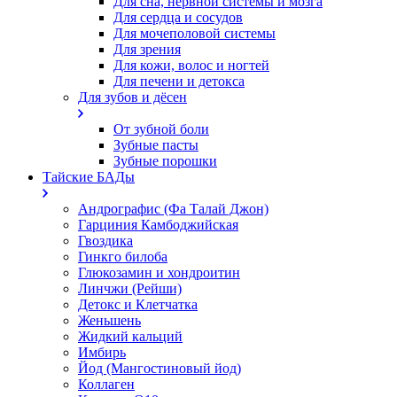
Для сна, нервной системы и мозга
Для сердца и сосудов
Для мочеполовой системы
Для зрения
Для кожи, волос и ногтей
Для печени и детокса
Для зубов и дёсен
От зубной боли
Зубные пасты
Зубные порошки
Тайские БАДы
Андрографис (Фа Талай Джон)
Гарциния Камбоджийская
Гвоздика
Гинкго билоба
Глюкозамин и хондроитин
Линчжи (Рейши)
Детокс и Клетчатка
Женьшень
Жидкий кальций
Имбирь
Йод (Мангостиновый йод)
Коллаген