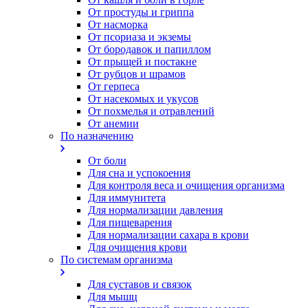
От простуды и гриппа
От насморка
Oт псориаза и экземы
От бородавок и папиллом
От прыщей и постакне
От рубцов и шрамов
От герпеса
От насекомых и укусов
От похмелья и отравлений
От анемии
По назначению
От боли
Для сна и успокоения
Для контроля веса и очищения организма
Для иммунитета
Для нормализации давления
Для пищеварения
Для нормализации сахара в крови
Для очищения крови
По системам организма
Для суставов и связок
Для мышц