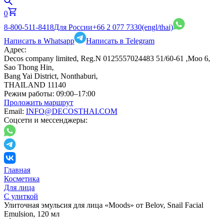
0
8-800-511-8418
Для России
+66 2 077 7330
(engl/thai)
Написать в Whatsapp
Написать в Telegram
Адрес:
Decos company limited, Reg.N 0125557024483 51/60-61 ,Moo 6,
Sao Thong Hin,
Bang Yai District, Nonthaburi,
THAILAND 11140
Режим работы:
09:00–17:00
Проложить маршрут
Email:
INFO@DECOSTHAI.COM
Соцсети и мессенджеры:
Главная
Косметика
Для лица
С улиткой
Улиточная эмульсия для лица «Moods» от Belov, Snail Facial
Emulsion, 120 мл