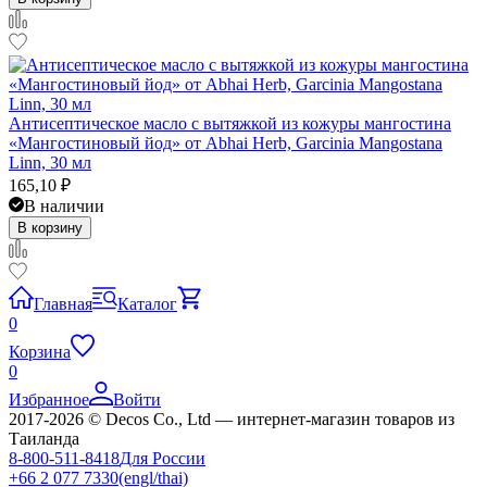
Антисептическое масло с вытяжкой из кожуры мангостина
«Мангостиновый йод» от Abhai Herb, Garcinia Mangostana
Linn, 30 мл
165,10
₽
В наличии
В корзину
Главная
Каталог
0
Корзина
0
Избранное
Войти
2017-2026 © Decos Co., Ltd — интернет-магазин товаров из
Таиланда
8-800-511-8418
Для России
+66 2 077 7330
(engl/thai)