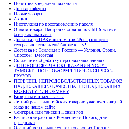
Политика конфиденциальности
Договор оферты
Новые товары
Акции
Инструкция по восстановлению пароля
Оплата товара, Настройка оплаты по СБП (системе
быстрых платежей)
Доставка до ПВЗ и постаматов 5Post расширяет
географию: теперь ещё ближе к вам!
Доставка из Таиланда в Россию — Условия, Сроки,
Способы | Decosthai
Согласие на обработку персональных данных
ДОГОВОР-ОФЕРТА ОБ ОКАЗАНИИ УСЛУГ
ТАМОЖЕННОГО ОФОРМЛЕНИЯ ЭКСПРЕСС-
ГРУЗОВ
ПЕРЕЧЕНЬ НЕПРОДОВОЛЬСТВЕННЫХ ТОВАРОВ
НАДЛЕЖАЩЕГО КАЧЕСТВА, НЕ ПОДЛЕЖАЩИХ
ВОЗВРАТУ ИЛИ ОБМЕНУ
Возвраты и отмена заказа
Летний розыгрыш тайских товаров: участвует каждый
заказ на нашем сайте!
Сонгкран, или тайский Новый год
Расписание работы в Рождество и Новогодние
праздники
Осенний розыгрыш лучших товаров из Таиланда —