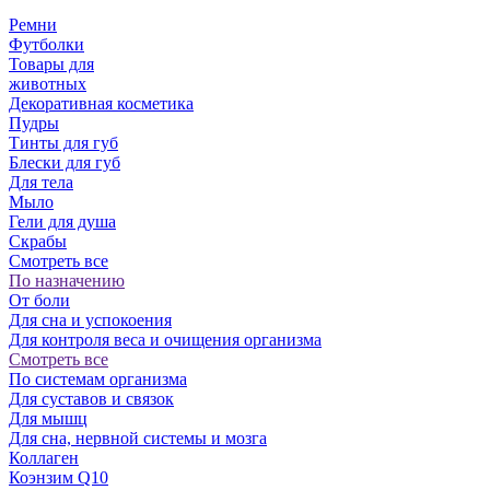
Ремни
Футболки
Товары для
животных
Декоративная косметика
Пудры
Тинты для губ
Блески для губ
Для тела
Мыло
Гели для душа
Скрабы
Смотреть все
По назначению
От боли
Для сна и успокоения
Для контроля веса и очищения организма
Смотреть все
По системам организма
Для суставов и связок
Для мышц
Для сна, нервной системы и мозга
Коллаген
Коэнзим Q10