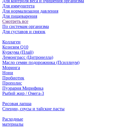
Для контроля веса и очищения организма
Для иммунитета
Для нормализации давления
Для пищеварения
Смотреть все
По системам организма
Для суставов и связок
Коллаген
Коэнзим Q10
Куркума (Плай)
Лемонграсс (Цитронелла)
Масло семян подорожника (Псиллиум)
Моринга
Нони
Пробиотик
Прополис
Пуэрария Мирифика
Рыбий жир / Омега-3
Рисовая лапша
Специи, соусы и тайские пасты
Расходные
материалы