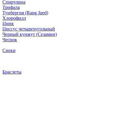
Спирулина
Трифала
Тунбергия (Rang Jued)
Хлорофилл
Цинк
Циссус четырехугольный
Черный кунжут (Сезамин)
Чеснок
Снеки
Браслеты