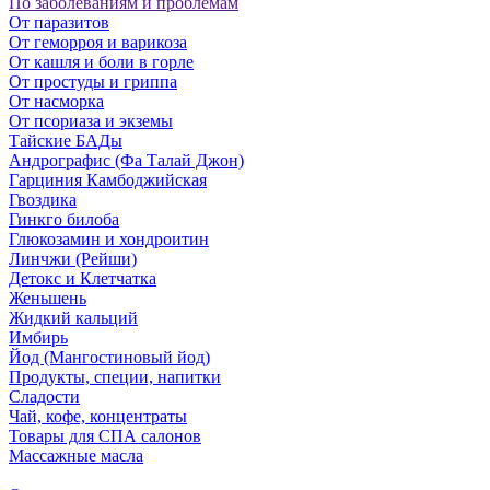
По заболеваниям и проблемам
От паразитов
Oт геморроя и варикоза
От кашля и боли в горле
От простуды и гриппа
От насморка
Oт псориаза и экземы
Тайские БАДы
Андрографис (Фа Талай Джон)
Гарциния Камбоджийская
Гвоздика
Гинкго билоба
Глюкозамин и хондроитин
Линчжи (Рейши)
Детокс и Клетчатка
Женьшень
Жидкий кальций
Имбирь
Йод (Мангостиновый йод)
Продукты, специи, напитки
Сладости
Чай, кофе, концентраты
Товары для СПА салонов
Массажные масла