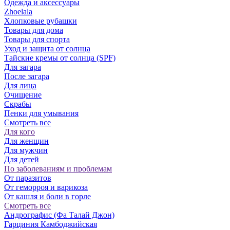
Одежда и аксессуары
Zhoelala
Хлопковые рубашки
Товары для дома
Товары для спорта
Уход и защита от солнца
Тайские кремы от солнца (SPF)
Для загара
После загара
Для лица
Очищение
Скрабы
Пенки для умывания
Смотреть все
Для кого
Для женщин
Для мужчин
Для детей
По заболеваниям и проблемам
От паразитов
Oт геморроя и варикоза
От кашля и боли в горле
Смотреть все
Андрографис (Фа Талай Джон)
Гарциния Камбоджийская