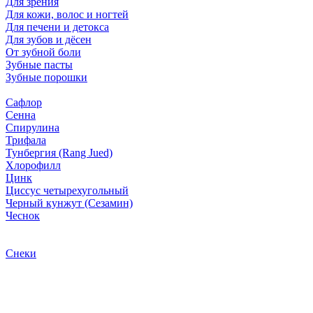
Для зрения
Для кожи, волос и ногтей
Для печени и детокса
Для зубов и дёсен
От зубной боли
Зубные пасты
Зубные порошки
Сафлор
Сенна
Спирулина
Трифала
Тунбергия (Rang Jued)
Хлорофилл
Цинк
Циссус четырехугольный
Черный кунжут (Сезамин)
Чеснок
Снеки