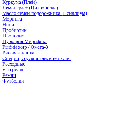
Куркума (Плай)
Лемонграсс (Цитронелла)
Масло семян подорожника (Псиллиум)
Моринга
Нони
Пробиотик
Прополис
Пуэрария Мирифика
Рыбий жир / Омега-3
Рисовая лапша
Специи, соусы и тайские пасты
Расходные
материалы
Ремни
Футболки