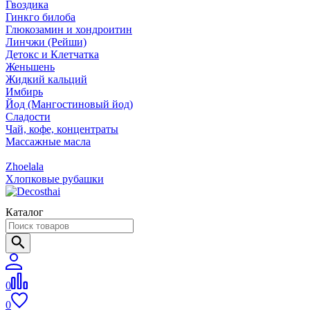
Гвоздика
Гинкго билоба
Глюкозамин и хондроитин
Линчжи (Рейши)
Детокс и Клетчатка
Женьшень
Жидкий кальций
Имбирь
Йод (Мангостиновый йод)
Сладости
Чай, кофе, концентраты
Массажные масла
Zhoelala
Хлопковые рубашки
Каталог
0
0