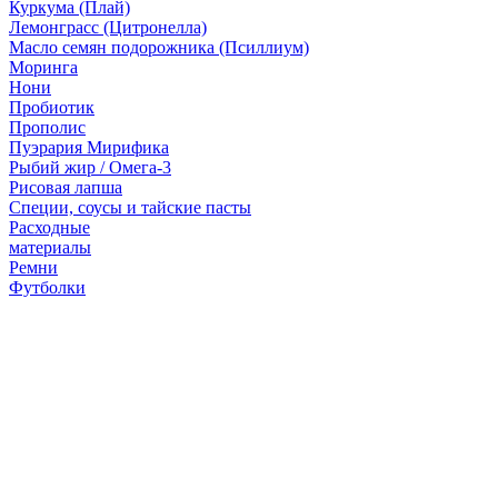
Куркума (Плай)
Лемонграсс (Цитронелла)
Масло семян подорожника (Псиллиум)
Моринга
Нони
Пробиотик
Прополис
Пуэрария Мирифика
Рыбий жир / Омега-3
Рисовая лапша
Специи, соусы и тайские пасты
Расходные
материалы
Ремни
Футболки