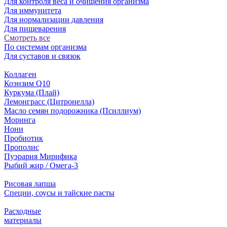
Для контроля веса и очищения организма
Для иммунитета
Для нормализации давления
Для пищеварения
Смотреть все
По системам организма
Для суставов и связок
Коллаген
Коэнзим Q10
Куркума (Плай)
Лемонграсс (Цитронелла)
Масло семян подорожника (Псиллиум)
Моринга
Нони
Пробиотик
Прополис
Пуэрария Мирифика
Рыбий жир / Омега-3
Рисовая лапша
Специи, соусы и тайские пасты
Расходные
материалы