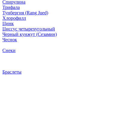
Спирулина
Трифала
Тунбергия (Rang Jued)
Хлорофилл
Цинк
Циссус четырехугольный
Черный кунжут (Сезамин)
Чеснок
Снеки
Браслеты