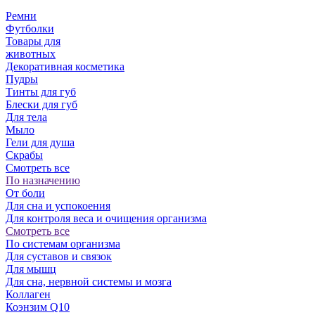
Ремни
Футболки
Товары для
животных
Декоративная косметика
Пудры
Тинты для губ
Блески для губ
Для тела
Мыло
Гели для душа
Скрабы
Смотреть все
По назначению
От боли
Для сна и успокоения
Для контроля веса и очищения организма
Смотреть все
По системам организма
Для суставов и связок
Для мышц
Для сна, нервной системы и мозга
Коллаген
Коэнзим Q10