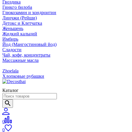
Гвоздика
Гинкго билоба
Глюкозамин и хондроитин
Линчжи (Рейши)
Детокс и Клетчатка
Женьшень
Жидкий кальций
Имбирь
Йод (Мангостиновый йод)
Сладости
Чай, кофе, концентраты
Массажные масла
Zhoelala
Хлопковые рубашки
Каталог
0
0