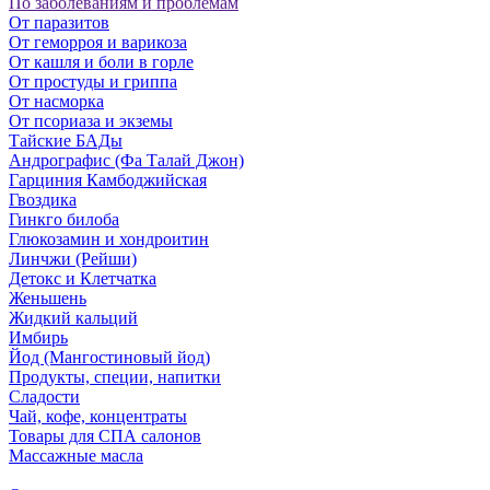
По заболеваниям и проблемам
От паразитов
Oт геморроя и варикоза
От кашля и боли в горле
От простуды и гриппа
От насморка
Oт псориаза и экземы
Тайские БАДы
Андрографис (Фа Талай Джон)
Гарциния Камбоджийская
Гвоздика
Гинкго билоба
Глюкозамин и хондроитин
Линчжи (Рейши)
Детокс и Клетчатка
Женьшень
Жидкий кальций
Имбирь
Йод (Мангостиновый йод)
Продукты, специи, напитки
Сладости
Чай, кофе, концентраты
Товары для СПА салонов
Массажные масла