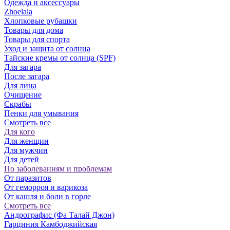
Одежда и аксессуары
Zhoelala
Хлопковые рубашки
Товары для дома
Товары для спорта
Уход и защита от солнца
Тайские кремы от солнца (SPF)
Для загара
После загара
Для лица
Очищение
Скрабы
Пенки для умывания
Смотреть все
Для кого
Для женщин
Для мужчин
Для детей
По заболеваниям и проблемам
От паразитов
Oт геморроя и варикоза
От кашля и боли в горле
Смотреть все
Андрографис (Фа Талай Джон)
Гарциния Камбоджийская