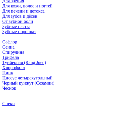
Для зрения
Для кожи, волос и ногтей
Для печени и детокса
Для зубов и дёсен
От зубной боли
Зубные пасты
Зубные порошки
Сафлор
Сенна
Спирулина
Трифала
Тунбергия (Rang Jued)
Хлорофилл
Цинк
Циссус четырехугольный
Черный кунжут (Сезамин)
Чеснок
Снеки