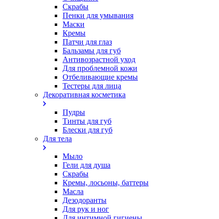
Скрабы
Пенки для умывания
Маски
Кремы
Патчи для глаз
Бальзамы для губ
Антивозрастной уход
Для проблемной кожи
Oтбеливающие кремы
Тестеры для лица
Декоративная косметика
Пудры
Тинты для губ
Блески для губ
Для тела
Мыло
Гели для душа
Скрабы
Кремы, лосьоны, баттеры
Масла
Дезодоранты
Для рук и ног
Для интимной гигиены