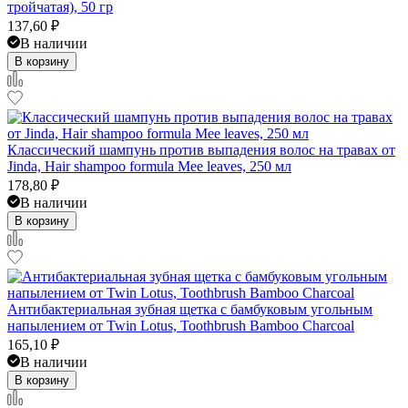
тройчатая), 50 гр
137,60
₽
В наличии
В корзину
Классический шампунь против выпадения волос на травах от
Jinda, Hair shampoo formula Mee leaves, 250 мл
178,80
₽
В наличии
В корзину
Антибактериальная зубная щетка с бамбуковым угольным
напылением от Twin Lotus, Toothbrush Bamboo Charcoal
165,10
₽
В наличии
В корзину