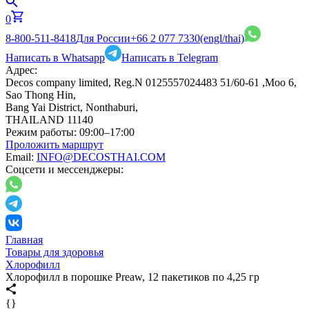
0
8-800-511-8418
Для России
+66 2 077 7330
(engl/thai)
Написать в Whatsapp
Написать в Telegram
Адрес:
Decos company limited, Reg.N 0125557024483 51/60-61 ,Moo 6,
Sao Thong Hin,
Bang Yai District, Nonthaburi,
THAILAND 11140
Режим работы:
09:00–17:00
Проложить маршрут
Email:
INFO@DECOSTHAI.COM
Соцсети и мессенджеры:
Главная
Товары для здоровья
Хлорофилл
Хлорофилл в порошке Preaw, 12 пакетиков по 4,25 гр
{}