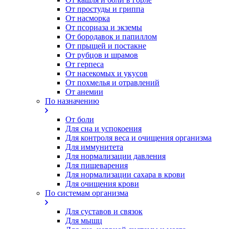
От простуды и гриппа
От насморка
Oт псориаза и экземы
От бородавок и папиллом
От прыщей и постакне
От рубцов и шрамов
От герпеса
От насекомых и укусов
От похмелья и отравлений
От анемии
По назначению
От боли
Для сна и успокоения
Для контроля веса и очищения организма
Для иммунитета
Для нормализации давления
Для пищеварения
Для нормализации сахара в крови
Для очищения крови
По системам организма
Для суставов и связок
Для мышц