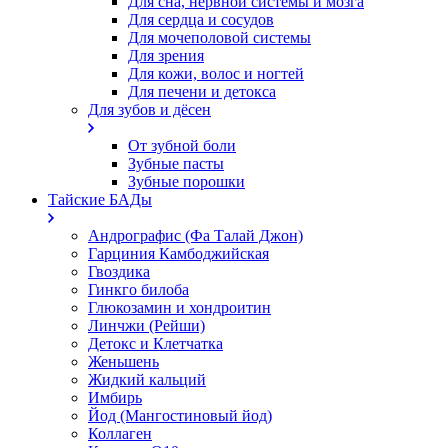
Для сна, нервной системы и мозга
Для сердца и сосудов
Для мочеполовой системы
Для зрения
Для кожи, волос и ногтей
Для печени и детокса
Для зубов и дёсен
От зубной боли
Зубные пасты
Зубные порошки
Тайские БАДы
Андрографис (Фа Талай Джон)
Гарциния Камбоджийская
Гвоздика
Гинкго билоба
Глюкозамин и хондроитин
Линчжи (Рейши)
Детокс и Клетчатка
Женьшень
Жидкий кальций
Имбирь
Йод (Мангостиновый йод)
Коллаген