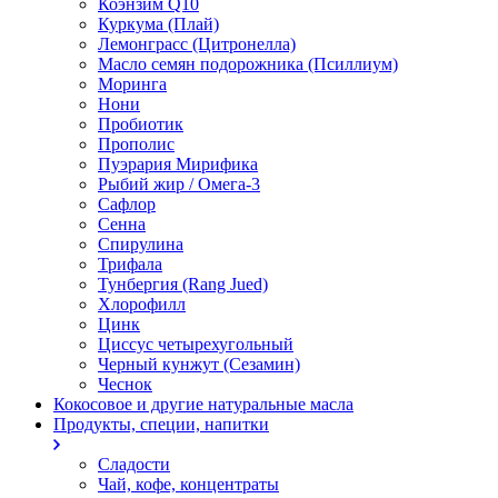
Коэнзим Q10
Куркума (Плай)
Лемонграсс (Цитронелла)
Масло семян подорожника (Псиллиум)
Моринга
Нони
Пробиотик
Прополис
Пуэрария Мирифика
Рыбий жир / Омега-3
Сафлор
Сенна
Спирулина
Трифала
Тунбергия (Rang Jued)
Хлорофилл
Цинк
Циссус четырехугольный
Черный кунжут (Сезамин)
Чеснок
Кокосовое и другие натуральные масла
Продукты, специи, напитки
Сладости
Чай, кофе, концентраты