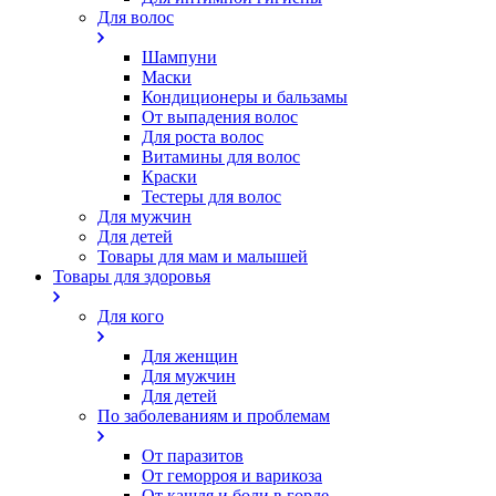
Для волос
Шампуни
Маски
Кондиционеры и бальзамы
От выпадения волос
Для роста волос
Витамины для волос
Краски
Тестеры для волос
Для мужчин
Для детей
Товары для мам и малышей
Товары для здоровья
Для кого
Для женщин
Для мужчин
Для детей
По заболеваниям и проблемам
От паразитов
Oт геморроя и варикоза
От кашля и боли в горле