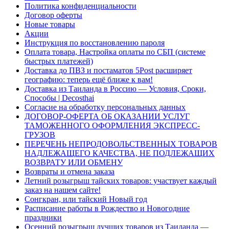
Политика конфиденциальности
Договор оферты
Новые товары
Акции
Инструкция по восстановлению пароля
Оплата товара, Настройка оплаты по СБП (системе
быстрых платежей)
Доставка до ПВЗ и постаматов 5Post расширяет
географию: теперь ещё ближе к вам!
Доставка из Таиланда в Россию — Условия, Сроки,
Способы | Decosthai
Согласие на обработку персональных данных
ДОГОВОР-ОФЕРТА ОБ ОКАЗАНИИ УСЛУГ
ТАМОЖЕННОГО ОФОРМЛЕНИЯ ЭКСПРЕСС-
ГРУЗОВ
ПЕРЕЧЕНЬ НЕПРОДОВОЛЬСТВЕННЫХ ТОВАРОВ
НАДЛЕЖАЩЕГО КАЧЕСТВА, НЕ ПОДЛЕЖАЩИХ
ВОЗВРАТУ ИЛИ ОБМЕНУ
Возвраты и отмена заказа
Летний розыгрыш тайских товаров: участвует каждый
заказ на нашем сайте!
Сонгкран, или тайский Новый год
Расписание работы в Рождество и Новогодние
праздники
Осенний розыгрыш лучших товаров из Таиланда —