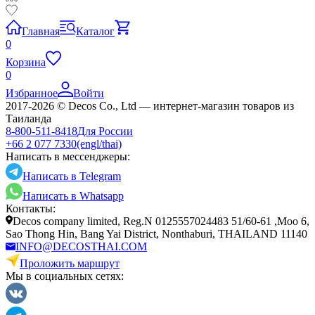
Главная
Каталог
0
Корзина
0
Избранное
Войти
2017-2026 © Decos Co., Ltd — интернет-магазин товаров из
Таиланда
8-800-511-8418
Для России
+66 2 077 7330
(engl/thai)
Написать в мессенджеры:
Написать в Telegram
Написать в Whatsapp
Контакты:
Decos company limited, Reg.N 0125557024483 51/60-61 ,Moo 6,
Sao Thong Hin, Bang Yai District, Nonthaburi, THAILAND 11140
INFO@DECOSTHAI.COM
Проложить маршрут
Мы в социальных сетях: