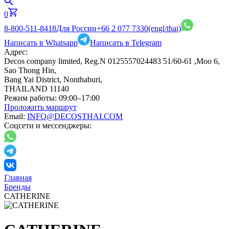
0
8-800-511-8418
Для России
+66 2 077 7330
(engl/thai)
Написать в Whatsapp
Написать в Telegram
Адрес:
Decos company limited, Reg.N 0125557024483 51/60-61 ,Moo 6,
Sao Thong Hin,
Bang Yai District, Nonthaburi,
THAILAND 11140
Режим работы:
09:00–17:00
Проложить маршрут
Email:
INFO@DECOSTHAI.COM
Соцсети и мессенджеры:
Главная
Бренды
CATHERINE