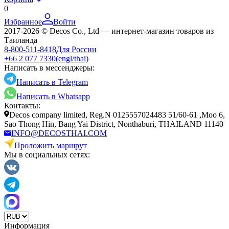
0
Избранное
Войти
2017-2026 © Decos Co., Ltd — интернет-магазин товаров из
Таиланда
8-800-511-8418
Для России
+66 2 077 7330
(engl/thai)
Написать в мессенджеры:
Написать в Telegram
Написать в Whatsapp
Контакты:
Decos company limited, Reg.N 0125557024483 51/60-61 ,Moo 6,
Sao Thong Hin, Bang Yai District, Nonthaburi, THAILAND 11140
INFO@DECOSTHAI.COM
Проложить маршрут
Мы в социальных сетях:
Информация