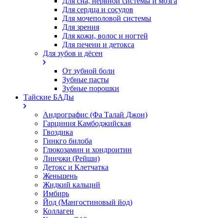
Для сна, нервной системы и мозга
Для сердца и сосудов
Для мочеполовой системы
Для зрения
Для кожи, волос и ногтей
Для печени и детокса
Для зубов и дёсен
От зубной боли
Зубные пасты
Зубные порошки
Тайские БАДы
Андрографис (Фа Талай Джон)
Гарциния Камбоджийская
Гвоздика
Гинкго билоба
Глюкозамин и хондроитин
Линчжи (Рейши)
Детокс и Клетчатка
Женьшень
Жидкий кальций
Имбирь
Йод (Мангостиновый йод)
Коллаген