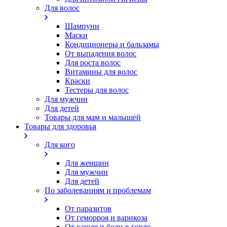
Для волос
Шампуни
Маски
Кондиционеры и бальзамы
От выпадения волос
Для роста волос
Витамины для волос
Краски
Тестеры для волос
Для мужчин
Для детей
Товары для мам и малышей
Товары для здоровья
Для кого
Для женщин
Для мужчин
Для детей
По заболеваниям и проблемам
От паразитов
Oт геморроя и варикоза
От кашля и боли в горле