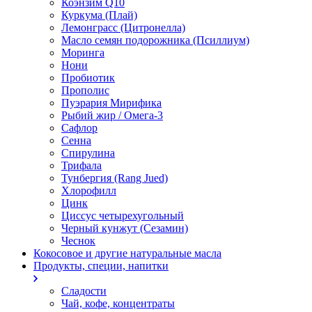
Коэнзим Q10
Куркума (Плай)
Лемонграсс (Цитронелла)
Масло семян подорожника (Псиллиум)
Моринга
Нони
Пробиотик
Прополис
Пуэрария Мирифика
Рыбий жир / Омега-3
Сафлор
Сенна
Спирулина
Трифала
Тунбергия (Rang Jued)
Хлорофилл
Цинк
Циссус четырехугольный
Черный кунжут (Сезамин)
Чеснок
Кокосовое и другие натуральные масла
Продукты, специи, напитки
Сладости
Чай, кофе, концентраты