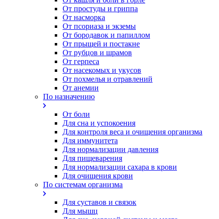
От простуды и гриппа
От насморка
Oт псориаза и экземы
От бородавок и папиллом
От прыщей и постакне
От рубцов и шрамов
От герпеса
От насекомых и укусов
От похмелья и отравлений
От анемии
По назначению
От боли
Для сна и успокоения
Для контроля веса и очищения организма
Для иммунитета
Для нормализации давления
Для пищеварения
Для нормализации сахара в крови
Для очищения крови
По системам организма
Для суставов и связок
Для мышц