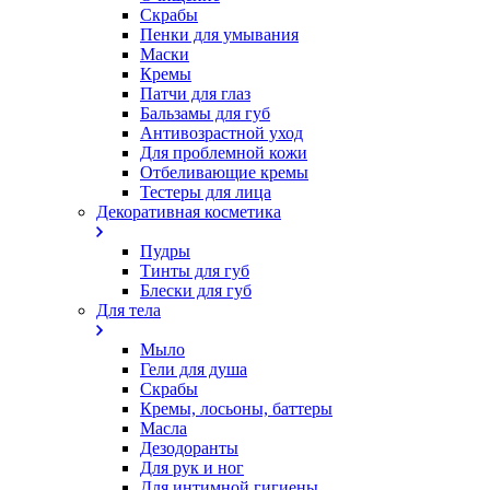
Скрабы
Пенки для умывания
Маски
Кремы
Патчи для глаз
Бальзамы для губ
Антивозрастной уход
Для проблемной кожи
Oтбеливающие кремы
Тестеры для лица
Декоративная косметика
Пудры
Тинты для губ
Блески для губ
Для тела
Мыло
Гели для душа
Скрабы
Кремы, лосьоны, баттеры
Масла
Дезодоранты
Для рук и ног
Для интимной гигиены