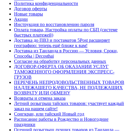
Политика конфиденциальности
Договор оферты
Новые товары
Акции
Инструкция по восстановлению пароля
Оплата товара, Настройка оплаты по СБП (системе
быстрых платежей)
Доставка до ПВЗ и постаматов 5Post расширяет
географию: теперь ещё ближе к вам!
Доставка из Таиланда в Россию — Условия, Сроки,
Способы | Decosthai
Согласие на обработку персональных данных
ДОГОВОР-ОФЕРТА ОБ ОКАЗАНИИ УСЛУГ
ТАМОЖЕННОГО ОФОРМЛЕНИЯ ЭКСПРЕСС-
ГРУЗОВ
ПЕРЕЧЕНЬ НЕПРОДОВОЛЬСТВЕННЫХ ТОВАРОВ
НАДЛЕЖАЩЕГО КАЧЕСТВА, НЕ ПОДЛЕЖАЩИХ
ВОЗВРАТУ ИЛИ ОБМЕНУ
Возвраты и отмена заказа
Летний розыгрыш тайских товаров: участвует каждый
заказ на нашем сайте!
Сонгкран, или тайский Новый год
Расписание работы в Рождество и Новогодние
праздники
Осенний розыгрыш лучших товаров из Таиланда —