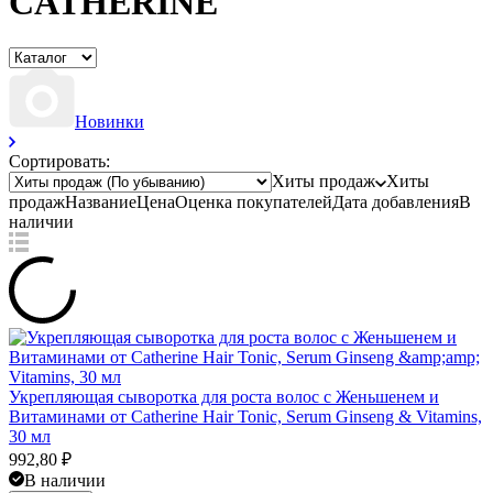
CATHERINE
Новинки
Сортировать:
Хиты продаж
Хиты
продаж
Название
Цена
Оценка
покупателей
Дата добавления
В
наличии
Укрепляющая сыворотка для роста волос с Женьшенем и
Витаминами от Catherine Hair Tonic, Serum Ginseng & Vitamins,
30 мл
992,80
₽
В наличии