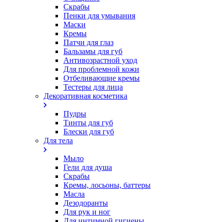
Скрабы
Пенки для умывания
Маски
Кремы
Патчи для глаз
Бальзамы для губ
Антивозрастной уход
Для проблемной кожи
Oтбеливающие кремы
Тестеры для лица
Декоративная косметика
Пудры
Тинты для губ
Блески для губ
Для тела
Мыло
Гели для душа
Скрабы
Кремы, лосьоны, баттеры
Масла
Дезодоранты
Для рук и ног
Для интимной гигиены