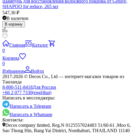
Шампунь для восстановления волосяного покрова от Genive,
SHAPOO for reduce, 265 мл
547,30
₽
В наличии
В корзину
Главная
Каталог
0
Корзина
0
Избранное
Войти
2017-2026 © Decos Co., Ltd — интернет-магазин товаров из
Таиланда
8-800-511-8418
Для России
+66 2 077 7330
(engl/thai)
Написать в мессенджеры:
Написать в Telegram
Написать в Whatsapp
Контакты:
Decos company limited, Reg.N 0125557024483 51/60-61 ,Moo 6,
Sao Thong Hin, Bang Yai District, Nonthaburi, THAILAND 11140