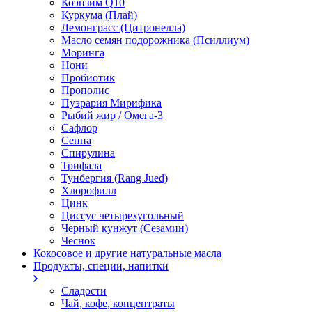
Коэнзим Q10
Куркума (Плай)
Лемонграсс (Цитронелла)
Масло семян подорожника (Псиллиум)
Моринга
Нони
Пробиотик
Прополис
Пуэрария Мирифика
Рыбий жир / Омега-3
Сафлор
Сенна
Спирулина
Трифала
Тунбергия (Rang Jued)
Хлорофилл
Цинк
Циссус четырехугольный
Черный кунжут (Сезамин)
Чеснок
Кокосовое и другие натуральные масла
Продукты, специи, напитки
Сладости
Чай, кофе, концентраты