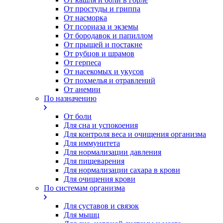
От простуды и гриппа
От насморка
Oт псориаза и экземы
От бородавок и папиллом
От прыщей и постакне
От рубцов и шрамов
От герпеса
От насекомых и укусов
От похмелья и отравлений
От анемии
По назначению
От боли
Для сна и успокоения
Для контроля веса и очищения организма
Для иммунитета
Для нормализации давления
Для пищеварения
Для нормализации сахара в крови
Для очищения крови
По системам организма
Для суставов и связок
Для мышц