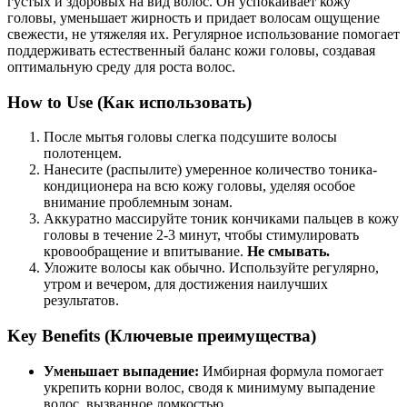
густых и здоровых на вид волос. Он успокаивает кожу
головы, уменьшает жирность и придает волосам ощущение
свежести, не утяжеляя их. Регулярное использование помогает
поддерживать естественный баланс кожи головы, создавая
оптимальную среду для роста волос.
How to Use (Как использовать)
После мытья головы слегка подсушите волосы
полотенцем.
Нанесите (распылите) умеренное количество тоника-
кондиционера на всю кожу головы, уделяя особое
внимание проблемным зонам.
Аккуратно массируйте тоник кончиками пальцев в кожу
головы в течение 2-3 минут, чтобы стимулировать
кровообращение и впитывание.
Не смывать.
Уложите волосы как обычно. Используйте регулярно,
утром и вечером, для достижения наилучших
результатов.
Key Benefits (Ключевые преимущества)
Уменьшает выпадение:
Имбирная формула помогает
укрепить корни волос, сводя к минимуму выпадение
волос, вызванное ломкостью.