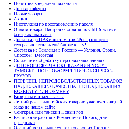
Политика конфиденциальности
Договор оферты
Новые товары
Акции
Инструкция по восстановлению пароля
Оплата товара, Настройка оплаты по СБП (системе
быстрых платежей)
Доставка до ПВЗ и постаматов 5Post расширяет
географию: теперь ещё ближе к вам!
Доставка из Таиланда в Россию — Условия, Сроки,
Способы | Decosthai
Согласие на обработку персональных данных
ДОГОВОР-ОФЕРТА ОБ ОКАЗАНИИ УСЛУГ
ТАМОЖЕННОГО ОФОРМЛЕНИЯ ЭКСПРЕСС-
ГРУЗОВ
ПЕРЕЧЕНЬ НЕПРОДОВОЛЬСТВЕННЫХ ТОВАРОВ
НАДЛЕЖАЩЕГО КАЧЕСТВА, НЕ ПОДЛЕЖАЩИХ
ВОЗВРАТУ ИЛИ ОБМЕНУ
Возвраты и отмена заказа
Летний розыгрыш тайских товаров: участвует каждый
заказ на нашем сайте!
Сонгкран, или тайский Новый год
Расписание работы в Рождество и Новогодние
праздники
Осенний розыгрыш лучших товаров из Таиланда —