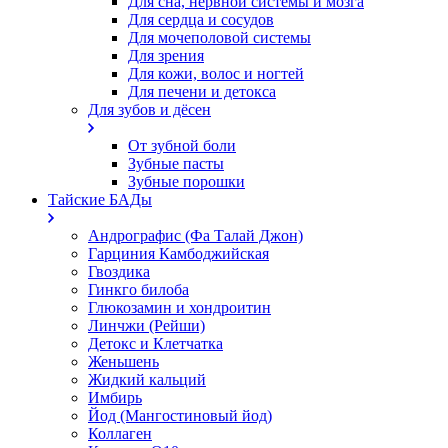
Для сна, нервной системы и мозга
Для сердца и сосудов
Для мочеполовой системы
Для зрения
Для кожи, волос и ногтей
Для печени и детокса
Для зубов и дёсен
От зубной боли
Зубные пасты
Зубные порошки
Тайские БАДы
Андрографис (Фа Талай Джон)
Гарциния Камбоджийская
Гвоздика
Гинкго билоба
Глюкозамин и хондроитин
Линчжи (Рейши)
Детокс и Клетчатка
Женьшень
Жидкий кальций
Имбирь
Йод (Мангостиновый йод)
Коллаген