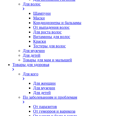
Для волос
Шампуни
Маски
Кондиционеры и бальзамы
От выпадения волос
Для роста волос
Витамины для волос
Краски
Тестеры для волос
Для мужчин
Для детей
Товары для мам и малышей
Товары для здоровья
Для кого
Для женщин
Для мужчин
Для детей
По заболеваниям и проблемам
От паразитов
Oт геморроя и варикоза
От кашля и боли в горле