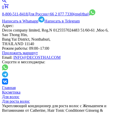
0
8-800-511-8418
Для России
+66 2 077 7330
(engl/thai)
Написать в Whatsapp
Написать в Telegram
Адрес:
Decos company limited, Reg.N 0125557024483 51/60-61 ,Moo 6,
Sao Thong Hin,
Bang Yai District, Nonthaburi,
THAILAND 11140
Режим работы:
09:00–17:00
Проложить маршрут
Email:
INFO@DECOSTHAI.COM
Соцсети и мессенджеры:
Главная
Косметика
Для волос
Для роста волос
Укрепляющий кондиционер для роста волос с Женьшенем и
Витаминами от Catherine, Hair Tonic Conditioner Ginseng &