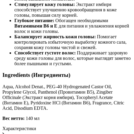
Стимулирует кожу головы:
Экстракт имбиря
способствует улучшению кровообращения в коже
головы, повышая силу корней.
Глубокое питание:
Обогащен необходимыми
Витаминами B6 и E
для питания и увлажнения корней
волос и кожи головы.
Балансирует жирность кожи головы:
Помогает
контролировать избыточную выработку кожного сала,
сохраняя кожу головы чистой и свежей.
Способствует густоте волос:
Поддерживает здоровую
среду кожи головы для волос, которые выглядят заметно
более пышными и густыми.
Ingredients (Ингредиенты)
Aqua, Alcohol Denat., PEG-40 Hydrogenated Castor Oil,
Propylene Glycol, Panthenol (Провитамин B5), Zingiber
Officinale (Экстракт корня имбиря), Tocopheryl Acetate
(Витамин E), Pyridoxine HCl (Витамин B6), Fragrance, Citric
Acid, Disodium EDTA.
Вес нетто:
140 мл
Характеристики