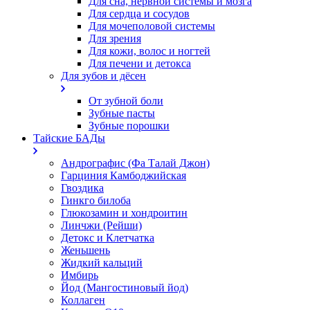
Для сна, нервной системы и мозга
Для сердца и сосудов
Для мочеполовой системы
Для зрения
Для кожи, волос и ногтей
Для печени и детокса
Для зубов и дёсен
От зубной боли
Зубные пасты
Зубные порошки
Тайские БАДы
Андрографис (Фа Талай Джон)
Гарциния Камбоджийская
Гвоздика
Гинкго билоба
Глюкозамин и хондроитин
Линчжи (Рейши)
Детокс и Клетчатка
Женьшень
Жидкий кальций
Имбирь
Йод (Мангостиновый йод)
Коллаген