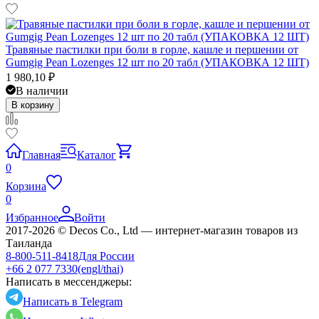
Травяные пастилки при боли в горле, кашле и першении от
Gumgig Pean Lozenges 12 шт по 20 табл (УПАКОВКА 12 ШТ)
1 980,10
₽
В наличии
В корзину
Главная
Каталог
0
Корзина
0
Избранное
Войти
2017-2026 © Decos Co., Ltd — интернет-магазин товаров из
Таиланда
8-800-511-8418
Для России
+66 2 077 7330
(engl/thai)
Написать в мессенджеры:
Написать в Telegram