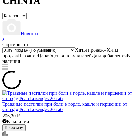
CHINTA
Новинки
Сортировать:
Хиты продаж
Хиты
продаж
Название
Цена
Оценка
покупателей
Дата добавления
В
наличии
Травяные пастилки при боли в горле, кашле и першении от
Gumgig Pean Lozenges 20 таб
206,30
₽
В наличии
В корзину