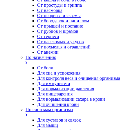
От простуды и гриппа
От насморка
Oт псориаза и экземы
От бородавок и папиллом
От прыщей и постакне
От рубцов и шрамов
От герпеса
От насекомых и укусов
От похмелья и отравлений
От анемии
По назначению
От боли
Для сна и успокоения
Для контроля веса и очищения организма
Для иммунитета
Для нормализации давления
Для пищеварения
Для нормализации сахара в крови
Для очищения крови
По системам организма
Для суставов и связок
Для мышц