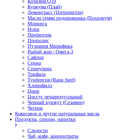
Коэнзим Q10
Куркума (Плай)
Лемонграсс (Цитронелла)
Масло семян подорожника (Псиллиум)
Моринга
Нони
Пробиотик
Прополис
Пуэрария Мирифика
Рыбий жир / Омега-3
Сафлор
Сенна
Спирулина
Трифала
Тунбергия (Rang Jued)
Хлорофилл
Цинк
Циссус четырехугольный
Черный кунжут (Сезамин)
Чеснок
Кокосовое и другие натуральные масла
Продукты, специи, напитки
Сладости
Чай, кофе, концентраты