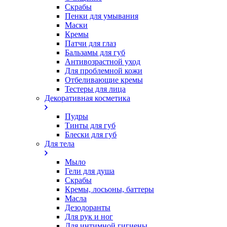
Скрабы
Пенки для умывания
Маски
Кремы
Патчи для глаз
Бальзамы для губ
Антивозрастной уход
Для проблемной кожи
Oтбеливающие кремы
Тестеры для лица
Декоративная косметика
Пудры
Тинты для губ
Блески для губ
Для тела
Мыло
Гели для душа
Скрабы
Кремы, лосьоны, баттеры
Масла
Дезодоранты
Для рук и ног
Для интимной гигиены