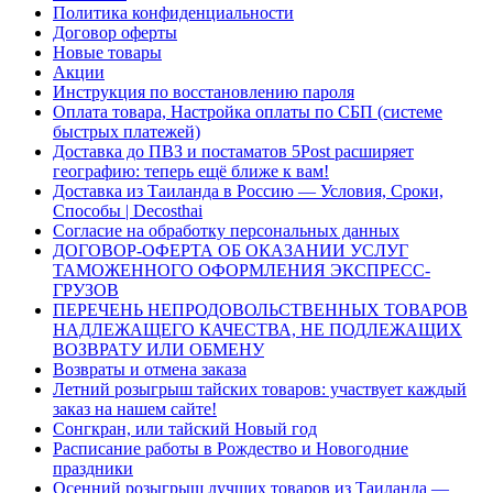
Политика конфиденциальности
Договор оферты
Новые товары
Акции
Инструкция по восстановлению пароля
Оплата товара, Настройка оплаты по СБП (системе
быстрых платежей)
Доставка до ПВЗ и постаматов 5Post расширяет
географию: теперь ещё ближе к вам!
Доставка из Таиланда в Россию — Условия, Сроки,
Способы | Decosthai
Согласие на обработку персональных данных
ДОГОВОР-ОФЕРТА ОБ ОКАЗАНИИ УСЛУГ
ТАМОЖЕННОГО ОФОРМЛЕНИЯ ЭКСПРЕСС-
ГРУЗОВ
ПЕРЕЧЕНЬ НЕПРОДОВОЛЬСТВЕННЫХ ТОВАРОВ
НАДЛЕЖАЩЕГО КАЧЕСТВА, НЕ ПОДЛЕЖАЩИХ
ВОЗВРАТУ ИЛИ ОБМЕНУ
Возвраты и отмена заказа
Летний розыгрыш тайских товаров: участвует каждый
заказ на нашем сайте!
Сонгкран, или тайский Новый год
Расписание работы в Рождество и Новогодние
праздники
Осенний розыгрыш лучших товаров из Таиланда —