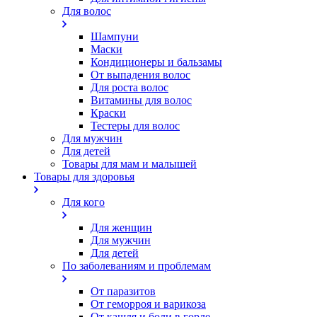
Для волос
Шампуни
Маски
Кондиционеры и бальзамы
От выпадения волос
Для роста волос
Витамины для волос
Краски
Тестеры для волос
Для мужчин
Для детей
Товары для мам и малышей
Товары для здоровья
Для кого
Для женщин
Для мужчин
Для детей
По заболеваниям и проблемам
От паразитов
Oт геморроя и варикоза
От кашля и боли в горле