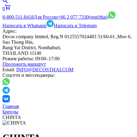
0
8-800-511-8418
Для России
+66 2 077 7330
(engl/thai)
Написать в Whatsapp
Написать в Telegram
Адрес:
Decos company limited, Reg.N 0125557024483 51/60-61 ,Moo 6,
Sao Thong Hin,
Bang Yai District, Nonthaburi,
THAILAND 11140
Режим работы:
09:00–17:00
Проложить маршрут
Email:
INFO@DECOSTHAI.COM
Соцсети и мессенджеры:
Главная
Бренды
CHINTA