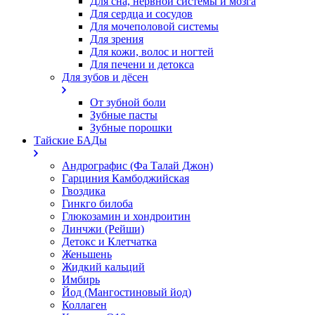
Для сна, нервной системы и мозга
Для сердца и сосудов
Для мочеполовой системы
Для зрения
Для кожи, волос и ногтей
Для печени и детокса
Для зубов и дёсен
От зубной боли
Зубные пасты
Зубные порошки
Тайские БАДы
Андрографис (Фа Талай Джон)
Гарциния Камбоджийская
Гвоздика
Гинкго билоба
Глюкозамин и хондроитин
Линчжи (Рейши)
Детокс и Клетчатка
Женьшень
Жидкий кальций
Имбирь
Йод (Мангостиновый йод)
Коллаген