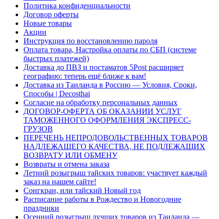
Политика конфиденциальности
Договор оферты
Новые товары
Акции
Инструкция по восстановлению пароля
Оплата товара, Настройка оплаты по СБП (системе
быстрых платежей)
Доставка до ПВЗ и постаматов 5Post расширяет
географию: теперь ещё ближе к вам!
Доставка из Таиланда в Россию — Условия, Сроки,
Способы | Decosthai
Согласие на обработку персональных данных
ДОГОВОР-ОФЕРТА ОБ ОКАЗАНИИ УСЛУГ
ТАМОЖЕННОГО ОФОРМЛЕНИЯ ЭКСПРЕСС-
ГРУЗОВ
ПЕРЕЧЕНЬ НЕПРОДОВОЛЬСТВЕННЫХ ТОВАРОВ
НАДЛЕЖАЩЕГО КАЧЕСТВА, НЕ ПОДЛЕЖАЩИХ
ВОЗВРАТУ ИЛИ ОБМЕНУ
Возвраты и отмена заказа
Летний розыгрыш тайских товаров: участвует каждый
заказ на нашем сайте!
Сонгкран, или тайский Новый год
Расписание работы в Рождество и Новогодние
праздники
Осенний розыгрыш лучших товаров из Таиланда —