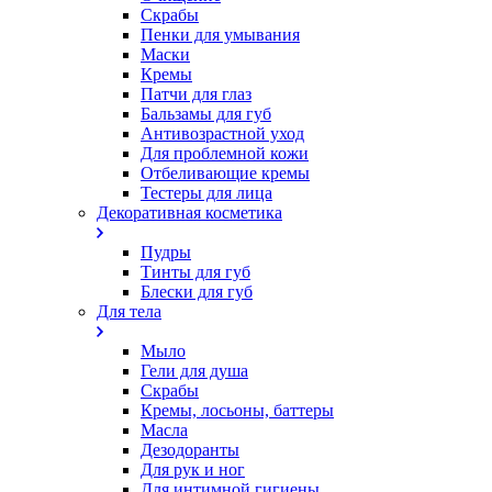
Скрабы
Пенки для умывания
Маски
Кремы
Патчи для глаз
Бальзамы для губ
Антивозрастной уход
Для проблемной кожи
Oтбеливающие кремы
Тестеры для лица
Декоративная косметика
Пудры
Тинты для губ
Блески для губ
Для тела
Мыло
Гели для душа
Скрабы
Кремы, лосьоны, баттеры
Масла
Дезодоранты
Для рук и ног
Для интимной гигиены