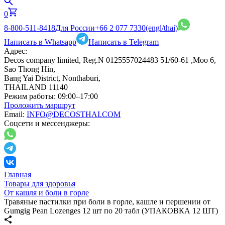
0
8-800-511-8418
Для России
+66 2 077 7330
(engl/thai)
Написать в Whatsapp
Написать в Telegram
Адрес:
Decos company limited, Reg.N 0125557024483 51/60-61 ,Moo 6,
Sao Thong Hin,
Bang Yai District, Nonthaburi,
THAILAND 11140
Режим работы:
09:00–17:00
Проложить маршрут
Email:
INFO@DECOSTHAI.COM
Соцсети и мессенджеры:
Главная
Товары для здоровья
От кашля и боли в горле
Травяные пастилки при боли в горле, кашле и першении от
Gumgig Pean Lozenges 12 шт по 20 табл (УПАКОВКА 12 ШТ)