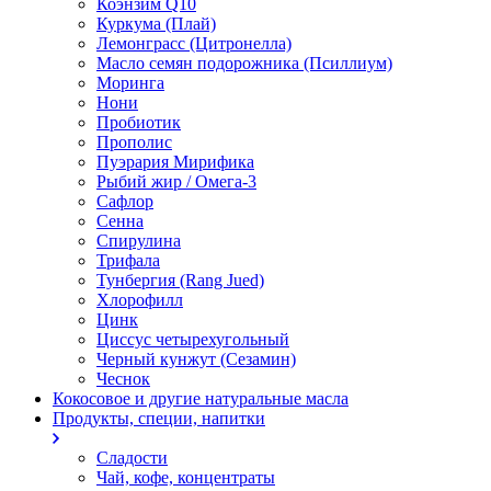
Коэнзим Q10
Куркума (Плай)
Лемонграсс (Цитронелла)
Масло семян подорожника (Псиллиум)
Моринга
Нони
Пробиотик
Прополис
Пуэрария Мирифика
Рыбий жир / Омега-3
Сафлор
Сенна
Спирулина
Трифала
Тунбергия (Rang Jued)
Хлорофилл
Цинк
Циссус четырехугольный
Черный кунжут (Сезамин)
Чеснок
Кокосовое и другие натуральные масла
Продукты, специи, напитки
Сладости
Чай, кофе, концентраты