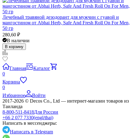
Лечебный травяной дезодорант для мужчин с гуавой и
мангостином от Abhai Herb, Safe And Fresh Roll On For Men,
50 гр
280,60
₽
В наличии
В корзину
Главная
Каталог
0
Корзина
0
Избранное
Войти
2017-2026 © Decos Co., Ltd — интернет-магазин товаров из
Таиланда
8-800-511-8418
Для России
+66 2 077 7330
(engl/thai)
Написать в мессенджеры:
Написать в Telegram