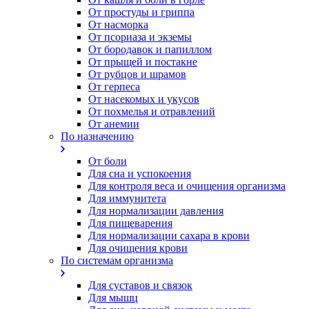
От простуды и гриппа
От насморка
Oт псориаза и экземы
От бородавок и папиллом
От прыщей и постакне
От рубцов и шрамов
От герпеса
От насекомых и укусов
От похмелья и отравлений
От анемии
По назначению
От боли
Для сна и успокоения
Для контроля веса и очищения организма
Для иммунитета
Для нормализации давления
Для пищеварения
Для нормализации сахара в крови
Для очищения крови
По системам организма
Для суставов и связок
Для мышц