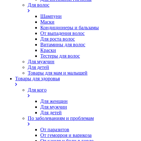
Для волос
Шампуни
Маски
Кондиционеры и бальзамы
От выпадения волос
Для роста волос
Витамины для волос
Краски
Тестеры для волос
Для мужчин
Для детей
Товары для мам и малышей
Товары для здоровья
Для кого
Для женщин
Для мужчин
Для детей
По заболеваниям и проблемам
От паразитов
Oт геморроя и варикоза
От кашля и боли в горле