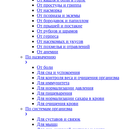
От простуды и гриппа
От насморка
Oт псориаза и экземы
От бородавок и папиллом
От прыщей и постакне
От рубцов и шрамов
От герпеса
От насекомых и укусов
От похмелья и отравлений
От анемии
По назначению
От боли
Для сна и успокоения
Для контроля веса и очищения организма
Для иммунитета
Для нормализации давления
Для пищеварения
Для нормализации сахара в крови
Для очищения крови
По системам организма
Для суставов и связок
Для мышц