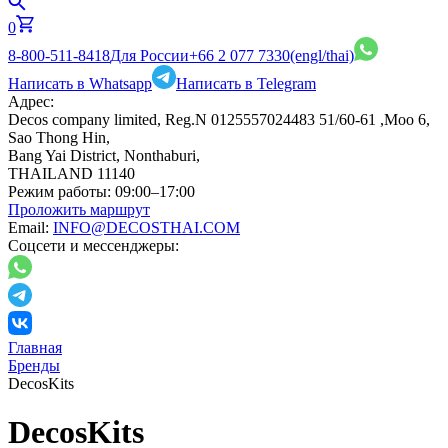
0
8-800-511-8418
Для России
+66 2 077 7330
(engl/thai)
Написать в Whatsapp
Написать в Telegram
Адрес:
Decos company limited, Reg.N 0125557024483 51/60-61 ,Moo 6,
Sao Thong Hin,
Bang Yai District, Nonthaburi,
THAILAND 11140
Режим работы:
09:00–17:00
Проложить маршрут
Email:
INFO@DECOSTHAI.COM
Соцсети и мессенджеры:
Главная
Бренды
DecosKits
DecosKits