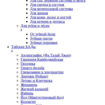
Для сна, нервной системы и мозга
Для сердца и сосудов
Для мочеполовой системы
Для зрения
Для кожи, волос и ногтей
Для печени и детокса
Для зубов и дёсен
От зубной боли
Зубные пасты
Зубные порошки
Тайские БАДы
Андрографис (Фа Талай Джон)
Гарциния Камбоджийская
Гвоздика
Гинкго билоба
Глюкозамин и хондроитин
Линчжи (Рейши)
Детокс и Клетчатка
Женьшень
Жидкий кальций
Имбирь
Йод (Мангостиновый йод)
Коллаген