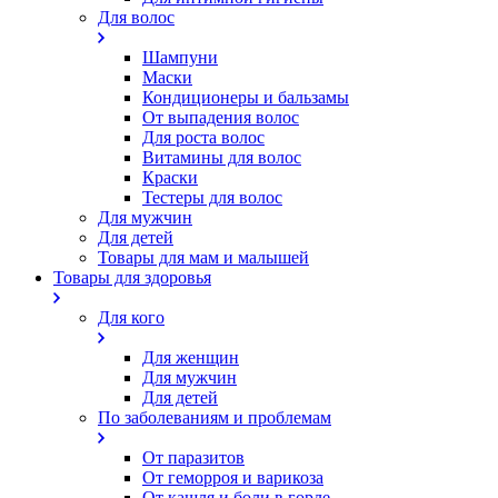
Для волос
Шампуни
Маски
Кондиционеры и бальзамы
От выпадения волос
Для роста волос
Витамины для волос
Краски
Тестеры для волос
Для мужчин
Для детей
Товары для мам и малышей
Товары для здоровья
Для кого
Для женщин
Для мужчин
Для детей
По заболеваниям и проблемам
От паразитов
Oт геморроя и варикоза
От кашля и боли в горле