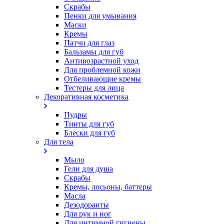
Скрабы
Пенки для умывания
Маски
Кремы
Патчи для глаз
Бальзамы для губ
Антивозрастной уход
Для проблемной кожи
Oтбеливающие кремы
Тестеры для лица
Декоративная косметика
Пудры
Тинты для губ
Блески для губ
Для тела
Мыло
Гели для душа
Скрабы
Кремы, лосьоны, баттеры
Масла
Дезодоранты
Для рук и ног
Для интимной гигиены