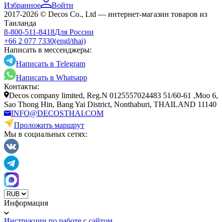
Избранное
Войти
2017-2026 © Decos Co., Ltd — интернет-магазин товаров из
Таиланда
8-800-511-8418
Для России
+66 2 077 7330
(engl/thai)
Написать в мессенджеры:
Написать в Telegram
Написать в Whatsapp
Контакты:
Decos company limited, Reg.N 0125557024483 51/60-61 ,Moo 6,
Sao Thong Hin, Bang Yai District, Nonthaburi, THAILAND 11140
INFO@DECOSTHAI.COM
Проложить маршрут
Мы в социальных сетях:
Информация
Инструкции по работе с сайтом