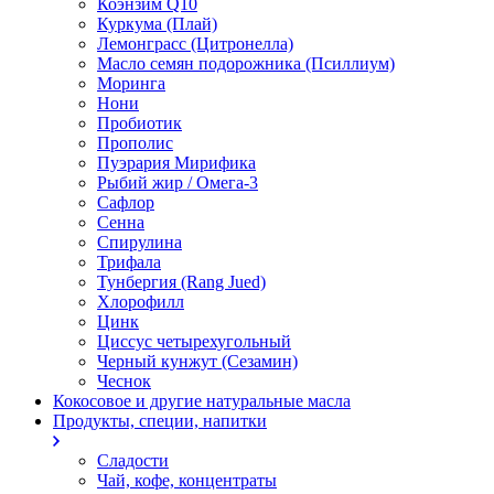
Коэнзим Q10
Куркума (Плай)
Лемонграсс (Цитронелла)
Масло семян подорожника (Псиллиум)
Моринга
Нони
Пробиотик
Прополис
Пуэрария Мирифика
Рыбий жир / Омега-3
Сафлор
Сенна
Спирулина
Трифала
Тунбергия (Rang Jued)
Хлорофилл
Цинк
Циссус четырехугольный
Черный кунжут (Сезамин)
Чеснок
Кокосовое и другие натуральные масла
Продукты, специи, напитки
Сладости
Чай, кофе, концентраты