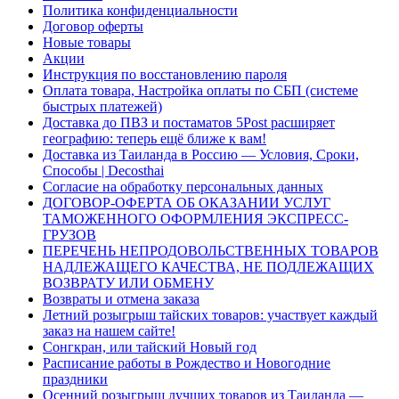
Политика конфиденциальности
Договор оферты
Новые товары
Акции
Инструкция по восстановлению пароля
Оплата товара, Настройка оплаты по СБП (системе
быстрых платежей)
Доставка до ПВЗ и постаматов 5Post расширяет
географию: теперь ещё ближе к вам!
Доставка из Таиланда в Россию — Условия, Сроки,
Способы | Decosthai
Согласие на обработку персональных данных
ДОГОВОР-ОФЕРТА ОБ ОКАЗАНИИ УСЛУГ
ТАМОЖЕННОГО ОФОРМЛЕНИЯ ЭКСПРЕСС-
ГРУЗОВ
ПЕРЕЧЕНЬ НЕПРОДОВОЛЬСТВЕННЫХ ТОВАРОВ
НАДЛЕЖАЩЕГО КАЧЕСТВА, НЕ ПОДЛЕЖАЩИХ
ВОЗВРАТУ ИЛИ ОБМЕНУ
Возвраты и отмена заказа
Летний розыгрыш тайских товаров: участвует каждый
заказ на нашем сайте!
Сонгкран, или тайский Новый год
Расписание работы в Рождество и Новогодние
праздники
Осенний розыгрыш лучших товаров из Таиланда —