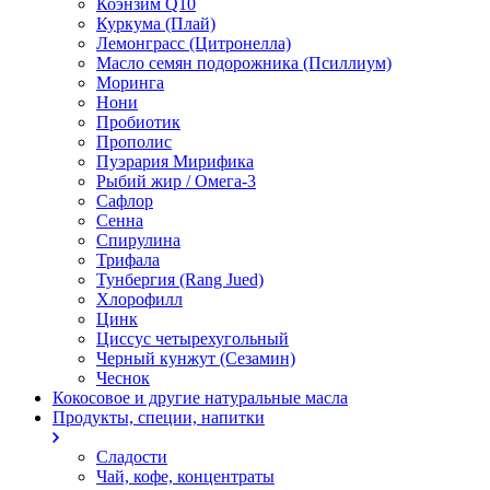
Коэнзим Q10
Куркума (Плай)
Лемонграсс (Цитронелла)
Масло семян подорожника (Псиллиум)
Моринга
Нони
Пробиотик
Прополис
Пуэрария Мирифика
Рыбий жир / Омега-3
Сафлор
Сенна
Спирулина
Трифала
Тунбергия (Rang Jued)
Хлорофилл
Цинк
Циссус четырехугольный
Черный кунжут (Сезамин)
Чеснок
Кокосовое и другие натуральные масла
Продукты, специи, напитки
Сладости
Чай, кофе, концентраты