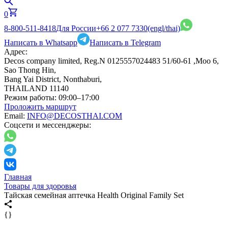
0
8-800-511-8418
Для России
+66 2 077 7330
(engl/thai)
Написать в Whatsapp
Написать в Telegram
Адрес:
Decos company limited, Reg.N 0125557024483 51/60-61 ,Moo 6,
Sao Thong Hin,
Bang Yai District, Nonthaburi,
THAILAND 11140
Режим работы:
09:00–17:00
Проложить маршрут
Email:
INFO@DECOSTHAI.COM
Соцсети и мессенджеры:
Главная
Товары для здоровья
Тайская семейная аптечка Health Original Family Set
{}