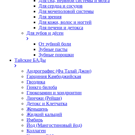
Для сна, нервной системы и мозга
Для сердца и сосудов
Для мочеполовой системы
Для зрения
Для кожи, волос и ногтей
Для печени и детокса
Для зубов и дёсен
От зубной боли
Зубные пасты
Зубные порошки
Тайские БАДы
Андрографис (Фа Талай Джон)
Гарциния Камбоджийская
Гвоздика
Гинкго билоба
Глюкозамин и хондроитин
Линчжи (Рейши)
Детокс и Клетчатка
Женьшень
Жидкий кальций
Имбирь
Йод (Мангостиновый йод)
Коллаген