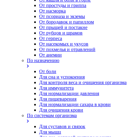
От простуды и гриппа
От насморка
Oт псориаза и экземы
От бородавок и папиллом
От прыщей и постакне
От рубцов и шрамов
От герпеса
От насекомых и укусов
От похмелья и отравлений
От анемии
По назначению
От боли
Для сна и успокоения
Для контроля веса и очищения организма
Для иммунитета
Для нормализации давления
Для пищеварения
Для нормализации сахара в крови
Для очищения крови
По системам организма
Для суставов и связок
Для мышц