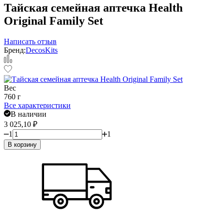
Тайская семейная аптечка Health
Original Family Set
Написать отзыв
Бренд:
DecosKits
Вес
760 г
Все характеристики
В наличии
3 025,10
₽
1
1
В корзину