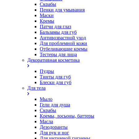
Скрабы
Пенки для умывания
Маски
Кремы
Патчи для глаз
Бальзамы для губ
Антивозрастной уход
Для проблемной кожи
Oтбеливающие кремы
Тестеры для лица
Декоративная косметика
Пудры
Тинты для губ
Блески для губ
Для тела
Мыло
Гели для душа
Скрабы
Кремы, лосьоны, баттеры
Масла
Дезодоранты
Для рук и ног
Для интимной гигиены