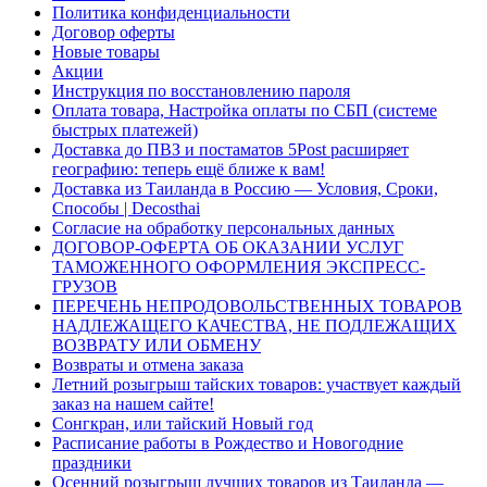
Политика конфиденциальности
Договор оферты
Новые товары
Акции
Инструкция по восстановлению пароля
Оплата товара, Настройка оплаты по СБП (системе
быстрых платежей)
Доставка до ПВЗ и постаматов 5Post расширяет
географию: теперь ещё ближе к вам!
Доставка из Таиланда в Россию — Условия, Сроки,
Способы | Decosthai
Согласие на обработку персональных данных
ДОГОВОР-ОФЕРТА ОБ ОКАЗАНИИ УСЛУГ
ТАМОЖЕННОГО ОФОРМЛЕНИЯ ЭКСПРЕСС-
ГРУЗОВ
ПЕРЕЧЕНЬ НЕПРОДОВОЛЬСТВЕННЫХ ТОВАРОВ
НАДЛЕЖАЩЕГО КАЧЕСТВА, НЕ ПОДЛЕЖАЩИХ
ВОЗВРАТУ ИЛИ ОБМЕНУ
Возвраты и отмена заказа
Летний розыгрыш тайских товаров: участвует каждый
заказ на нашем сайте!
Сонгкран, или тайский Новый год
Расписание работы в Рождество и Новогодние
праздники
Осенний розыгрыш лучших товаров из Таиланда —