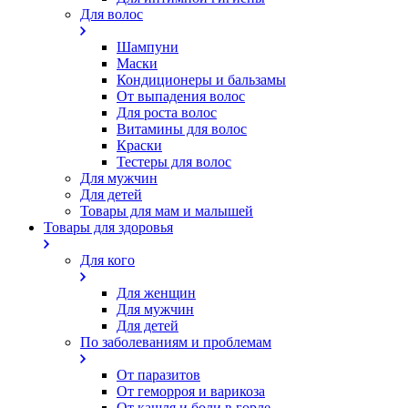
Для волос
Шампуни
Маски
Кондиционеры и бальзамы
От выпадения волос
Для роста волос
Витамины для волос
Краски
Тестеры для волос
Для мужчин
Для детей
Товары для мам и малышей
Товары для здоровья
Для кого
Для женщин
Для мужчин
Для детей
По заболеваниям и проблемам
От паразитов
Oт геморроя и варикоза
От кашля и боли в горле