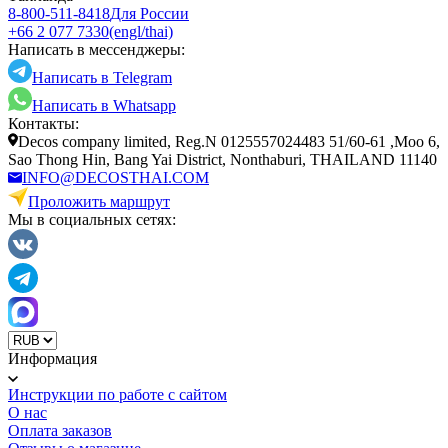
8-800-511-8418
Для России
+66 2 077 7330
(engl/thai)
Написать в мессенджеры:
Написать в Telegram
Написать в Whatsapp
Контакты:
Decos company limited, Reg.N 0125557024483 51/60-61 ,Moo 6,
Sao Thong Hin, Bang Yai District, Nonthaburi, THAILAND 11140
INFO@DECOSTHAI.COM
Проложить маршрут
Мы в социальных сетях:
Информация
Инструкции по работе с сайтом
О нас
Оплата заказов