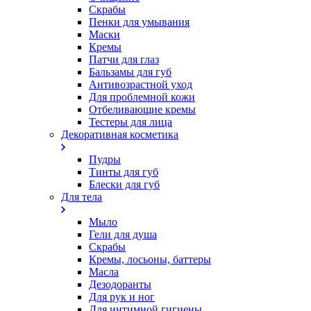
Скрабы
Пенки для умывания
Маски
Кремы
Патчи для глаз
Бальзамы для губ
Антивозрастной уход
Для проблемной кожи
Oтбеливающие кремы
Тестеры для лица
Декоративная косметика
Пудры
Тинты для губ
Блески для губ
Для тела
Мыло
Гели для душа
Скрабы
Кремы, лосьоны, баттеры
Масла
Дезодоранты
Для рук и ног
Для интимной гигиены