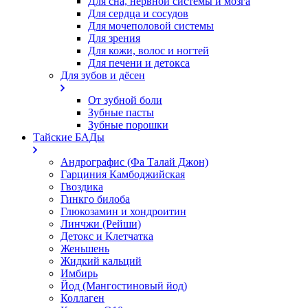
Для сна, нервной системы и мозга
Для сердца и сосудов
Для мочеполовой системы
Для зрения
Для кожи, волос и ногтей
Для печени и детокса
Для зубов и дёсен
От зубной боли
Зубные пасты
Зубные порошки
Тайские БАДы
Андрографис (Фа Талай Джон)
Гарциния Камбоджийская
Гвоздика
Гинкго билоба
Глюкозамин и хондроитин
Линчжи (Рейши)
Детокс и Клетчатка
Женьшень
Жидкий кальций
Имбирь
Йод (Мангостиновый йод)
Коллаген