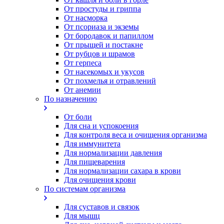
От простуды и гриппа
От насморка
Oт псориаза и экземы
От бородавок и папиллом
От прыщей и постакне
От рубцов и шрамов
От герпеса
От насекомых и укусов
От похмелья и отравлений
От анемии
По назначению
От боли
Для сна и успокоения
Для контроля веса и очищения организма
Для иммунитета
Для нормализации давления
Для пищеварения
Для нормализации сахара в крови
Для очищения крови
По системам организма
Для суставов и связок
Для мышц