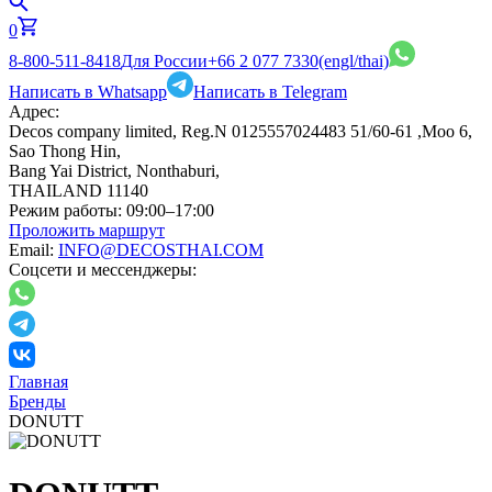
0
8-800-511-8418
Для России
+66 2 077 7330
(engl/thai)
Написать в Whatsapp
Написать в Telegram
Адрес:
Decos company limited, Reg.N 0125557024483 51/60-61 ,Moo 6,
Sao Thong Hin,
Bang Yai District, Nonthaburi,
THAILAND 11140
Режим работы:
09:00–17:00
Проложить маршрут
Email:
INFO@DECOSTHAI.COM
Соцсети и мессенджеры:
Главная
Бренды
DONUTT