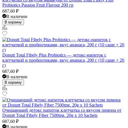
Probiotics Passion Fruit Flavour 200 гр
687,60
₽
В наличии
В корзину
Donutt Total Fibely Plus Probiotics — детокс-напиток с
клетчаткой и пробиотиками, вкус ананаса, 200 г (10 саше × 20
г)
687,60
₽
В наличии
В корзину
Очищающий детокс напиток клетчатка со вкусом лимона от
Donutt Total Fibely Fiber 7500mg. 20g x 10 Sachets
687,60
₽
В наличии