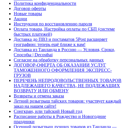
Политика конфиденциальности
Договор оферты
Новые товары
Акции
Инструкция по восстановлению пароля
Оплата товара, Настройка оплаты по СБП (системе
быстрых платежей)
Доставка до ПВЗ и постаматов 5Post расширяет
географию: теперь ещё ближе к вам!
Доставка из Таиланда в Россию — Условия, Сроки,
Способы | Decosthai
Согласие на обработку персональных данных
ДОГОВОР-ОФЕРТА ОБ ОКАЗАНИИ УСЛУГ
ТАМОЖЕННОГО ОФОРМЛЕНИЯ ЭКСПРЕСС-
ГРУЗОВ
ПЕРЕЧЕНЬ НЕПРОДОВОЛЬСТВЕННЫХ ТОВАРОВ
НАДЛЕЖАЩЕГО КАЧЕСТВА, НЕ ПОДЛЕЖАЩИХ
ВОЗВРАТУ ИЛИ ОБМЕНУ
Возвраты и отмена заказа
Летний розыгрыш тайских товаров: участвует каждый
заказ на нашем сайте!
Сонгкран, или тайский Новый год
Расписание работы в Рождество и Новогодние
праздники
Осенний розыгрыш лучших товаров из Таиланда —