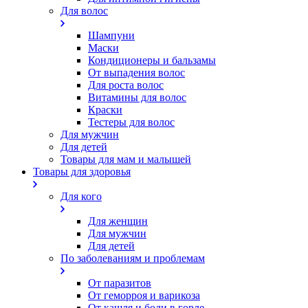
Для волос
Шампуни
Маски
Кондиционеры и бальзамы
От выпадения волос
Для роста волос
Витамины для волос
Краски
Тестеры для волос
Для мужчин
Для детей
Товары для мам и малышей
Товары для здоровья
Для кого
Для женщин
Для мужчин
Для детей
По заболеваниям и проблемам
От паразитов
Oт геморроя и варикоза
От кашля и боли в горле