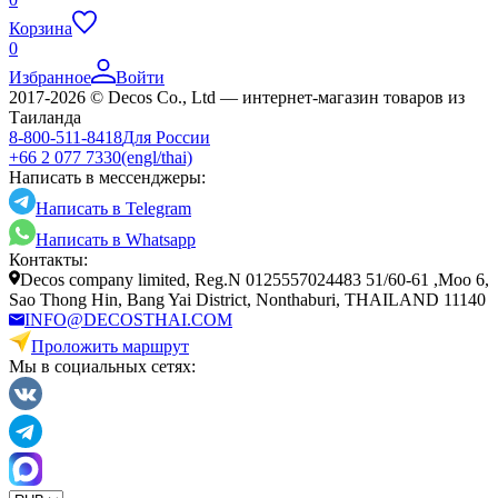
Корзина
0
Избранное
Войти
2017-2026 © Decos Co., Ltd — интернет-магазин товаров из
Таиланда
8-800-511-8418
Для России
+66 2 077 7330
(engl/thai)
Написать в мессенджеры:
Написать в Telegram
Написать в Whatsapp
Контакты:
Decos company limited, Reg.N 0125557024483 51/60-61 ,Moo 6,
Sao Thong Hin, Bang Yai District, Nonthaburi, THAILAND 11140
INFO@DECOSTHAI.COM
Проложить маршрут
Мы в социальных сетях: