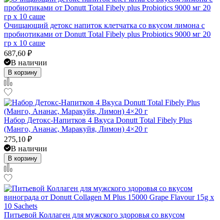
Очищающий детокс напиток клетчатка со вкусом лимона с
пробиотиками от Donutt Total Fibely plus Probiotics 9000 мг 20
гр x 10 саше
687,60
₽
В наличии
В корзину
Набор Детокс-Напитков 4 Вкуса Donutt Total Fibely Plus
(Манго, Ананас, Маракуйя, Лимон) 4×20 г
275,10
₽
В наличии
В корзину
Питьевой Коллаген для мужского здоровья со вкусом