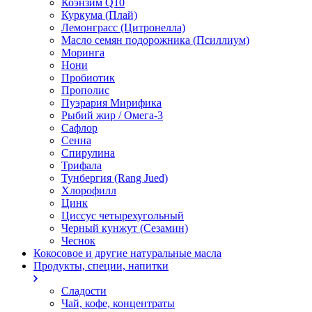
Коэнзим Q10
Куркума (Плай)
Лемонграсс (Цитронелла)
Масло семян подорожника (Псиллиум)
Моринга
Нони
Пробиотик
Прополис
Пуэрария Мирифика
Рыбий жир / Омега-3
Сафлор
Сенна
Спирулина
Трифала
Тунбергия (Rang Jued)
Хлорофилл
Цинк
Циссус четырехугольный
Черный кунжут (Сезамин)
Чеснок
Кокосовое и другие натуральные масла
Продукты, специи, напитки
Сладости
Чай, кофе, концентраты