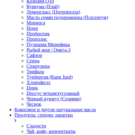
Коэнзим Q10
Куркума (Плай)
Лемонграсс (Цитронелла)
Масло семян подорожника (Псиллиум)
Моринга
Нони
Пробиотик
Прополис
Пуэрария Мирифика
Рыбий жир / Омега-3
Сафлор
Сенна
Спирулина
Трифала
Тунбергия (Rang Jued)
Хлорофилл
Цинк
Циссус четырехугольный
Черный кунжут (Сезамин)
Чеснок
Кокосовое и другие натуральные масла
Продукты, специи, напитки
Сладости
Чай, кофе, концентраты