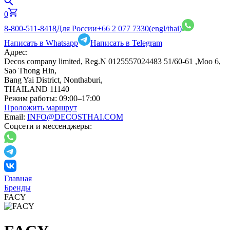
0
8-800-511-8418
Для России
+66 2 077 7330
(engl/thai)
Написать в Whatsapp
Написать в Telegram
Адрес:
Decos company limited, Reg.N 0125557024483 51/60-61 ,Moo 6,
Sao Thong Hin,
Bang Yai District, Nonthaburi,
THAILAND 11140
Режим работы:
09:00–17:00
Проложить маршрут
Email:
INFO@DECOSTHAI.COM
Соцсети и мессенджеры:
Главная
Бренды
FACY