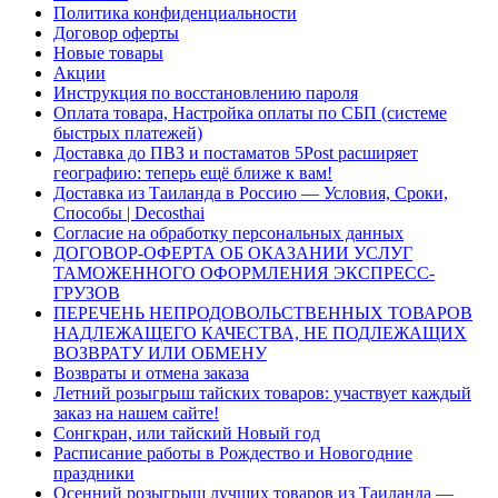
Политика конфиденциальности
Договор оферты
Новые товары
Акции
Инструкция по восстановлению пароля
Оплата товара, Настройка оплаты по СБП (системе
быстрых платежей)
Доставка до ПВЗ и постаматов 5Post расширяет
географию: теперь ещё ближе к вам!
Доставка из Таиланда в Россию — Условия, Сроки,
Способы | Decosthai
Согласие на обработку персональных данных
ДОГОВОР-ОФЕРТА ОБ ОКАЗАНИИ УСЛУГ
ТАМОЖЕННОГО ОФОРМЛЕНИЯ ЭКСПРЕСС-
ГРУЗОВ
ПЕРЕЧЕНЬ НЕПРОДОВОЛЬСТВЕННЫХ ТОВАРОВ
НАДЛЕЖАЩЕГО КАЧЕСТВА, НЕ ПОДЛЕЖАЩИХ
ВОЗВРАТУ ИЛИ ОБМЕНУ
Возвраты и отмена заказа
Летний розыгрыш тайских товаров: участвует каждый
заказ на нашем сайте!
Сонгкран, или тайский Новый год
Расписание работы в Рождество и Новогодние
праздники
Осенний розыгрыш лучших товаров из Таиланда —