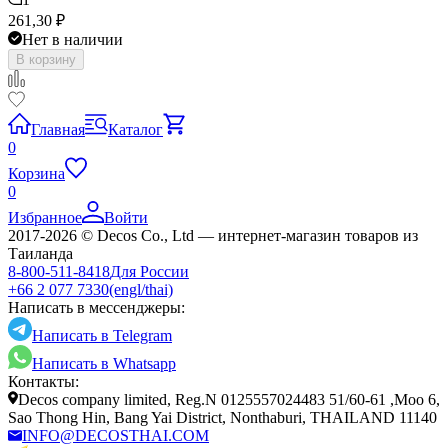
261,30
₽
Нет в наличии
В корзину
Главная
Каталог
0
Корзина
0
Избранное
Войти
2017-2026 © Decos Co., Ltd — интернет-магазин товаров из
Таиланда
8-800-511-8418
Для России
+66 2 077 7330
(engl/thai)
Написать в мессенджеры:
Написать в Telegram
Написать в Whatsapp
Контакты:
Decos company limited, Reg.N 0125557024483 51/60-61 ,Moo 6,
Sao Thong Hin, Bang Yai District, Nonthaburi, THAILAND 11140
INFO@DECOSTHAI.COM