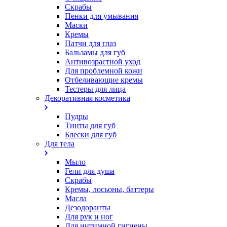
Скрабы
Пенки для умывания
Маски
Кремы
Патчи для глаз
Бальзамы для губ
Антивозрастной уход
Для проблемной кожи
Oтбеливающие кремы
Тестеры для лица
Декоративная косметика
Пудры
Тинты для губ
Блески для губ
Для тела
Мыло
Гели для душа
Скрабы
Кремы, лосьоны, баттеры
Масла
Дезодоранты
Для рук и ног
Для интимной гигиены