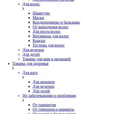
Для волос
Шампуни
Маски
Кондиционеры и бальзамы
От выпадения волос
Для роста волос
Витамины для волос
Краски
Тестеры для волос
Для мужчин
Для детей
Товары для мам и малышей
Товары для здоровья
Для кого
Для женщин
Для мужчин
Для детей
По заболеваниям и проблемам
От паразитов
Oт геморроя и варикоза
От кашля и боли в горле