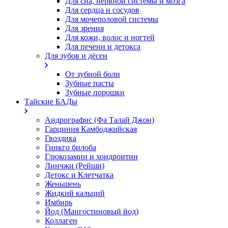
Для сна, нервной системы и мозга
Для сердца и сосудов
Для мочеполовой системы
Для зрения
Для кожи, волос и ногтей
Для печени и детокса
Для зубов и дёсен
От зубной боли
Зубные пасты
Зубные порошки
Тайские БАДы
Андрографис (Фа Талай Джон)
Гарциния Камбоджийская
Гвоздика
Гинкго билоба
Глюкозамин и хондроитин
Линчжи (Рейши)
Детокс и Клетчатка
Женьшень
Жидкий кальций
Имбирь
Йод (Мангостиновый йод)
Коллаген