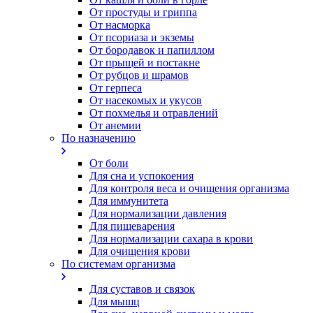
От простуды и гриппа
От насморка
Oт псориаза и экземы
От бородавок и папиллом
От прыщей и постакне
От рубцов и шрамов
От герпеса
От насекомых и укусов
От похмелья и отравлений
От анемии
По назначению
От боли
Для сна и успокоения
Для контроля веса и очищения организма
Для иммунитета
Для нормализации давления
Для пищеварения
Для нормализации сахара в крови
Для очищения крови
По системам организма
Для суставов и связок
Для мышц