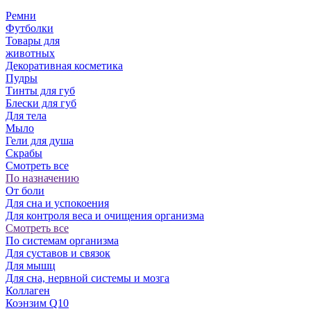
Ремни
Футболки
Товары для
животных
Декоративная косметика
Пудры
Тинты для губ
Блески для губ
Для тела
Мыло
Гели для душа
Скрабы
Смотреть все
По назначению
От боли
Для сна и успокоения
Для контроля веса и очищения организма
Смотреть все
По системам организма
Для суставов и связок
Для мышц
Для сна, нервной системы и мозга
Коллаген
Коэнзим Q10