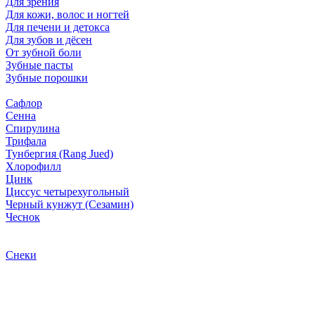
Для зрения
Для кожи, волос и ногтей
Для печени и детокса
Для зубов и дёсен
От зубной боли
Зубные пасты
Зубные порошки
Сафлор
Сенна
Спирулина
Трифала
Тунбергия (Rang Jued)
Хлорофилл
Цинк
Циссус четырехугольный
Черный кунжут (Сезамин)
Чеснок
Снеки