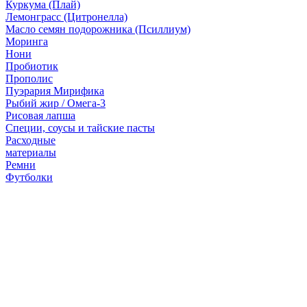
Куркума (Плай)
Лемонграсс (Цитронелла)
Масло семян подорожника (Псиллиум)
Моринга
Нони
Пробиотик
Прополис
Пуэрария Мирифика
Рыбий жир / Омега-3
Рисовая лапша
Специи, соусы и тайские пасты
Расходные
материалы
Ремни
Футболки