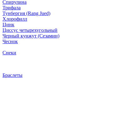
Спирулина
Трифала
Тунбергия (Rang Jued)
Хлорофилл
Цинк
Циссус четырехугольный
Черный кунжут (Сезамин)
Чеснок
Снеки
Браслеты