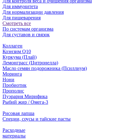
Для контроля веса и очищения организма
Для иммунитета
Для нормализации давления
Для пищеварения
Смотреть все
По системам организма
Для суставов и связок
Коллаген
Коэнзим Q10
Куркума (Плай)
Лемонграсс (Цитронелла)
Масло семян подорожника (Псиллиум)
Моринга
Нони
Пробиотик
Прополис
Пуэрария Мирифика
Рыбий жир / Омега-3
Рисовая лапша
Специи, соусы и тайские пасты
Расходные
материалы