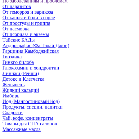
По заболеваниям и проблемам
От паразитов
Oт геморроя и варикоза
От кашля и боли в горле
От простуды и гриппа
От насморка
Oт псориаза и экземы
Тайские БАДы
Андрографис (Фа Талай Джон)
Гарциния Камбоджийская
Гвоздика
Гинкго билоба
Глюкозамин и хондроитин
Линчжи (Рейши)
Детокс и Клетчатка
Женьшень
Жидкий кальций
Имбирь
Йод (Мангостиновый йод)
Продукты, специи, напитки
Сладости
Чай, кофе, концентраты
Товары для СПА салонов
Массажные масла