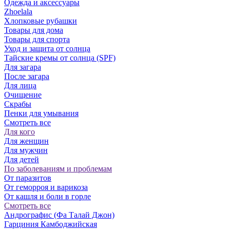
Одежда и аксессуары
Zhoelala
Хлопковые рубашки
Товары для дома
Товары для спорта
Уход и защита от солнца
Тайские кремы от солнца (SPF)
Для загара
После загара
Для лица
Очищение
Скрабы
Пенки для умывания
Смотреть все
Для кого
Для женщин
Для мужчин
Для детей
По заболеваниям и проблемам
От паразитов
Oт геморроя и варикоза
От кашля и боли в горле
Смотреть все
Андрографис (Фа Талай Джон)
Гарциния Камбоджийская