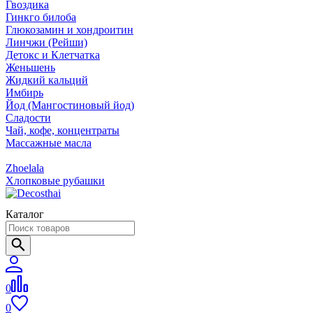
Гвоздика
Гинкго билоба
Глюкозамин и хондроитин
Линчжи (Рейши)
Детокс и Клетчатка
Женьшень
Жидкий кальций
Имбирь
Йод (Мангостиновый йод)
Сладости
Чай, кофе, концентраты
Массажные масла
Zhoelala
Хлопковые рубашки
Каталог
0
0