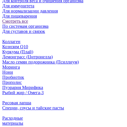
Для контроля веса и очищения организма
Для иммунитета
Для нормализации давления
Для пищеварения
Смотреть все
По системам организма
Для суставов и связок
Коллаген
Коэнзим Q10
Куркума (Плай)
Лемонграсс (Цитронелла)
Масло семян подорожника (Псиллиум)
Моринга
Нони
Пробиотик
Прополис
Пуэрария Мирифика
Рыбий жир / Омега-3
Рисовая лапша
Специи, соусы и тайские пасты
Расходные
материалы