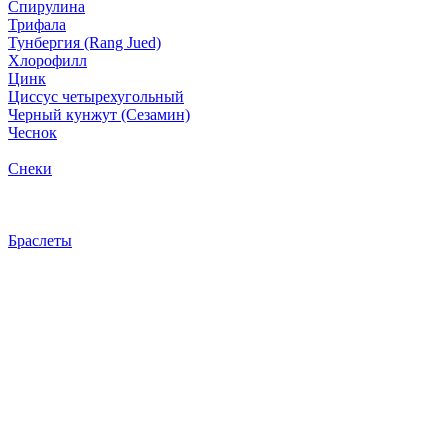
Спирулина
Трифала
Тунбергия (Rang Jued)
Хлорофилл
Цинк
Циссус четырехугольный
Черный кунжут (Сезамин)
Чеснок
Снеки
Браслеты