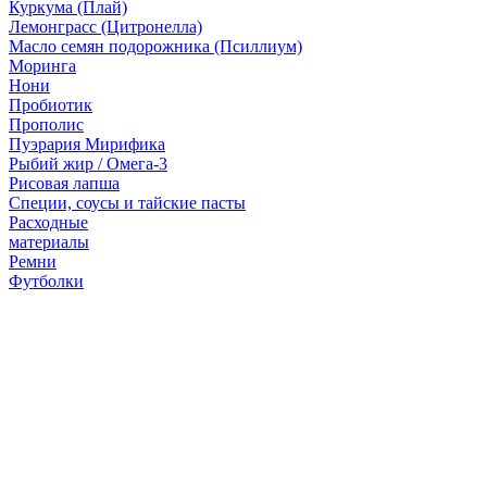
Куркума (Плай)
Лемонграсс (Цитронелла)
Масло семян подорожника (Псиллиум)
Моринга
Нони
Пробиотик
Прополис
Пуэрария Мирифика
Рыбий жир / Омега-3
Рисовая лапша
Специи, соусы и тайские пасты
Расходные
материалы
Ремни
Футболки