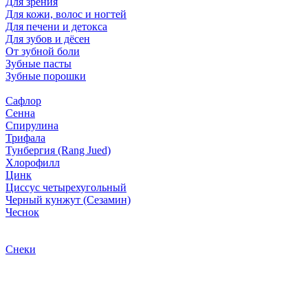
Для зрения
Для кожи, волос и ногтей
Для печени и детокса
Для зубов и дёсен
От зубной боли
Зубные пасты
Зубные порошки
Сафлор
Сенна
Спирулина
Трифала
Тунбергия (Rang Jued)
Хлорофилл
Цинк
Циссус четырехугольный
Черный кунжут (Сезамин)
Чеснок
Снеки