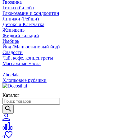
Гвоздика
Гинкго билоба
Глюкозамин и хондроитин
Линчжи (Рейши)
Детокс и Клетчатка
Женьшень
Жидкий кальций
Имбирь
Йод (Мангостиновый йод)
Сладости
Чай, кофе, концентраты
Массажные масла
Zhoelala
Хлопковые рубашки
Каталог
0
0