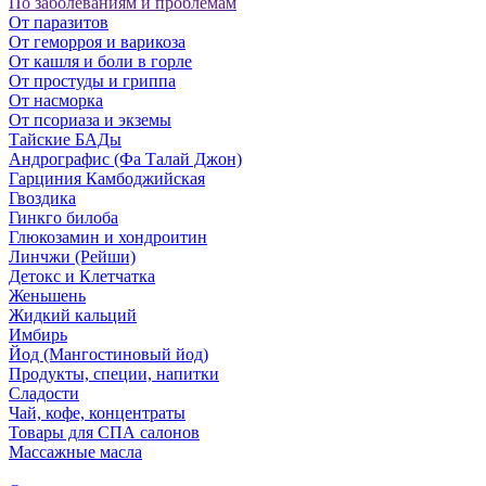
По заболеваниям и проблемам
От паразитов
Oт геморроя и варикоза
От кашля и боли в горле
От простуды и гриппа
От насморка
Oт псориаза и экземы
Тайские БАДы
Андрографис (Фа Талай Джон)
Гарциния Камбоджийская
Гвоздика
Гинкго билоба
Глюкозамин и хондроитин
Линчжи (Рейши)
Детокс и Клетчатка
Женьшень
Жидкий кальций
Имбирь
Йод (Мангостиновый йод)
Продукты, специи, напитки
Сладости
Чай, кофе, концентраты
Товары для СПА салонов
Массажные масла