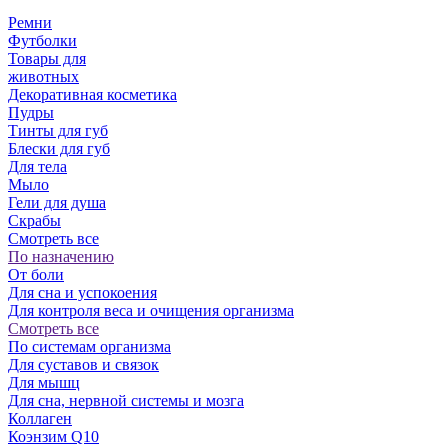
Ремни
Футболки
Товары для
животных
Декоративная косметика
Пудры
Тинты для губ
Блески для губ
Для тела
Мыло
Гели для душа
Скрабы
Смотреть все
По назначению
От боли
Для сна и успокоения
Для контроля веса и очищения организма
Смотреть все
По системам организма
Для суставов и связок
Для мышц
Для сна, нервной системы и мозга
Коллаген
Коэнзим Q10