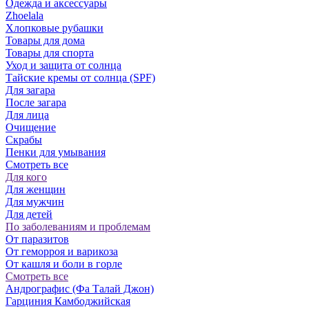
Одежда и аксессуары
Zhoelala
Хлопковые рубашки
Товары для дома
Товары для спорта
Уход и защита от солнца
Тайские кремы от солнца (SPF)
Для загара
После загара
Для лица
Очищение
Скрабы
Пенки для умывания
Смотреть все
Для кого
Для женщин
Для мужчин
Для детей
По заболеваниям и проблемам
От паразитов
Oт геморроя и варикоза
От кашля и боли в горле
Смотреть все
Андрографис (Фа Талай Джон)
Гарциния Камбоджийская