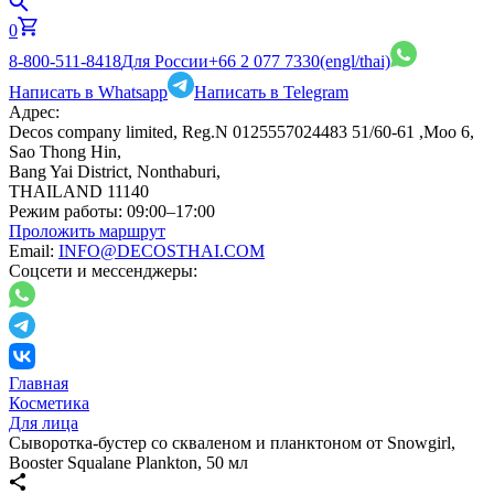
0
8-800-511-8418
Для России
+66 2 077 7330
(engl/thai)
Написать в Whatsapp
Написать в Telegram
Адрес:
Decos company limited, Reg.N 0125557024483 51/60-61 ,Moo 6,
Sao Thong Hin,
Bang Yai District, Nonthaburi,
THAILAND 11140
Режим работы:
09:00–17:00
Проложить маршрут
Email:
INFO@DECOSTHAI.COM
Соцсети и мессенджеры:
Главная
Косметика
Для лица
Сыворотка-бустер со скваленом и планктоном от Snowgirl,
Booster Squalane Plankton, 50 мл