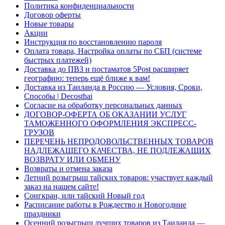
Политика конфиденциальности
Договор оферты
Новые товары
Акции
Инструкция по восстановлению пароля
Оплата товара, Настройка оплаты по СБП (системе
быстрых платежей)
Доставка до ПВЗ и постаматов 5Post расширяет
географию: теперь ещё ближе к вам!
Доставка из Таиланда в Россию — Условия, Сроки,
Способы | Decosthai
Согласие на обработку персональных данных
ДОГОВОР-ОФЕРТА ОБ ОКАЗАНИИ УСЛУГ
ТАМОЖЕННОГО ОФОРМЛЕНИЯ ЭКСПРЕСС-
ГРУЗОВ
ПЕРЕЧЕНЬ НЕПРОДОВОЛЬСТВЕННЫХ ТОВАРОВ
НАДЛЕЖАЩЕГО КАЧЕСТВА, НЕ ПОДЛЕЖАЩИХ
ВОЗВРАТУ ИЛИ ОБМЕНУ
Возвраты и отмена заказа
Летний розыгрыш тайских товаров: участвует каждый
заказ на нашем сайте!
Сонгкран, или тайский Новый год
Расписание работы в Рождество и Новогодние
праздники
Осенний розыгрыш лучших товаров из Таиланда —