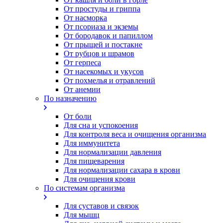
От простуды и гриппа
От насморка
Oт псориаза и экземы
От бородавок и папиллом
От прыщей и постакне
От рубцов и шрамов
От герпеса
От насекомых и укусов
От похмелья и отравлений
От анемии
По назначению
От боли
Для сна и успокоения
Для контроля веса и очищения организма
Для иммунитета
Для нормализации давления
Для пищеварения
Для нормализации сахара в крови
Для очищения крови
По системам организма
Для суставов и связок
Для мышц