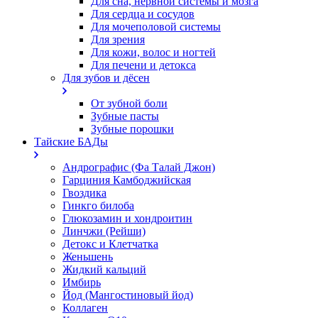
Для сна, нервной системы и мозга
Для сердца и сосудов
Для мочеполовой системы
Для зрения
Для кожи, волос и ногтей
Для печени и детокса
Для зубов и дёсен
От зубной боли
Зубные пасты
Зубные порошки
Тайские БАДы
Андрографис (Фа Талай Джон)
Гарциния Камбоджийская
Гвоздика
Гинкго билоба
Глюкозамин и хондроитин
Линчжи (Рейши)
Детокс и Клетчатка
Женьшень
Жидкий кальций
Имбирь
Йод (Мангостиновый йод)
Коллаген