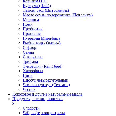
Коэнзим Q10
Куркума (Плай)
Лемонграсс (Цитронелла)
Масло семян подорожника (Псиллиум)
Моринга
Нони
Пробиотик
Прополис
Пуэрария Мирифика
Рыбий жир / Омега-3
Сафлор
Сенна
Спирулина
Трифала
Тунбергия (Rang Jued)
Хлорофилл
Цинк
Циссус четырехугольный
Черный кунжут (Сезамин)
Чеснок
Кокосовое и другие натуральные масла
Продукты, специи, напитки
Сладости
Чай, кофе, концентраты