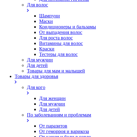
Для волос
Шампуни
Маски
Кондиционеры и бальзамы
От выпадения волос
Для роста волос
Витамины для волос
Краски
Тестеры для волос
Для мужчин
Для детей
Товары для мам и малышей
Товары для здоровья
Для кого
Для женщин
Для мужчин
Для детей
По заболеваниям и проблемам
От паразитов
Oт геморроя и варикоза
От кашля и боли в горле