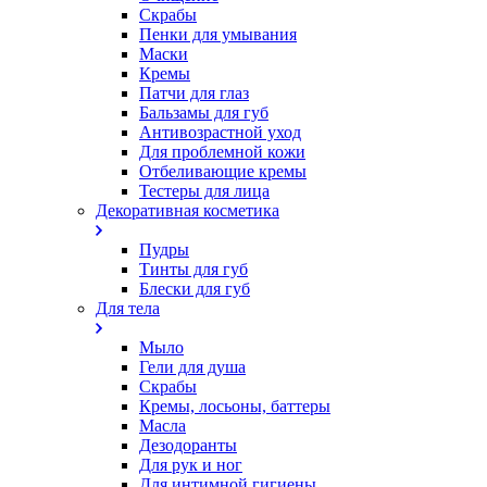
Скрабы
Пенки для умывания
Маски
Кремы
Патчи для глаз
Бальзамы для губ
Антивозрастной уход
Для проблемной кожи
Oтбеливающие кремы
Тестеры для лица
Декоративная косметика
Пудры
Тинты для губ
Блески для губ
Для тела
Мыло
Гели для душа
Скрабы
Кремы, лосьоны, баттеры
Масла
Дезодоранты
Для рук и ног
Для интимной гигиены