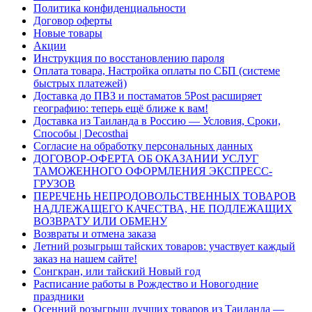
Политика конфиденциальности
Договор оферты
Новые товары
Акции
Инструкция по восстановлению пароля
Оплата товара, Настройка оплаты по СБП (системе
быстрых платежей)
Доставка до ПВЗ и постаматов 5Post расширяет
географию: теперь ещё ближе к вам!
Доставка из Таиланда в Россию — Условия, Сроки,
Способы | Decosthai
Согласие на обработку персональных данных
ДОГОВОР-ОФЕРТА ОБ ОКАЗАНИИ УСЛУГ
ТАМОЖЕННОГО ОФОРМЛЕНИЯ ЭКСПРЕСС-
ГРУЗОВ
ПЕРЕЧЕНЬ НЕПРОДОВОЛЬСТВЕННЫХ ТОВАРОВ
НАДЛЕЖАЩЕГО КАЧЕСТВА, НЕ ПОДЛЕЖАЩИХ
ВОЗВРАТУ ИЛИ ОБМЕНУ
Возвраты и отмена заказа
Летний розыгрыш тайских товаров: участвует каждый
заказ на нашем сайте!
Сонгкран, или тайский Новый год
Расписание работы в Рождество и Новогодние
праздники
Осенний розыгрыш лучших товаров из Таиланда —