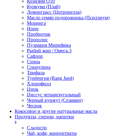
Коэнзим Q10
Куркума (Плай)
Лемонграсс (Цитронелла)
Масло семян подорожника (Псиллиум)
Моринга
Нони
Пробиотик
Прополис
Пуэрария Мирифика
Рыбий жир / Омега-3
Сафлор
Сенна
Спирулина
Трифала
Тунбергия (Rang Jued)
Хлорофилл
Цинк
Циссус четырехугольный
Черный кунжут (Сезамин)
Чеснок
Кокосовое и другие натуральные масла
Продукты, специи, напитки
Сладости
Чай, кофе, концентраты