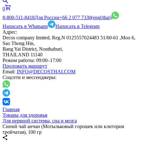
0
8-800-511-8418
Для России
+66 2 077 7330
(engl/thai)
Написать в Whatsapp
Написать в Telegram
Адрес:
Decos company limited, Reg.N 0125557024483 51/60-61 ,Moo 6,
Sao Thong Hin,
Bang Yai District, Nonthaburi,
THAILAND 11140
Режим работы:
09:00–17:00
Проложить маршрут
Email:
INFO@DECOSTHAI.COM
Соцсети и мессенджеры:
Главная
Товары для здоровья
Для нервной системы, сна и мозга
Синий чай анчан (Мотыльковый горошек или клитория
тройчатая), 100 гр