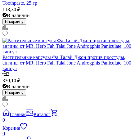
Toothpaste, 25 гр
118,30
₽
В наличии
В корзину
Растительные капсулы Фа-Талай-Джон против простуды,
ангины от MR. Herb Fah Talai Jone Androgphis Paniculate, 100
капсул
2
330,10
₽
В наличии
В корзину
Главная
Каталог
0
Корзина
0