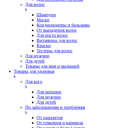
Для волос
Шампуни
Маски
Кондиционеры и бальзамы
От выпадения волос
Для роста волос
Витамины для волос
Краски
Тестеры для волос
Для мужчин
Для детей
Товары для мам и малышей
Товары для здоровья
Для кого
Для женщин
Для мужчин
Для детей
По заболеваниям и проблемам
От паразитов
Oт геморроя и варикоза
От кашля и боли в горле