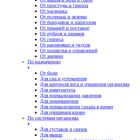
От простуды и гриппа
От насморка
Oт псориаза и экземы
От бородавок и папиллом
От прыщей и постакне
От рубцов и шрамов
От герпеса
От насекомых и укусов
От похмелья и отравлений
От анемии
По назначению
От боли
Для сна и успокоения
Для контроля веса и очищения организма
Для иммунитета
Для нормализации давления
Для пищеварения
Для нормализации сахара в крови
Для очищения крови
По системам организма
Для суставов и связок
Для мышц