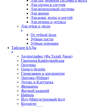
Для сна, нервной системы и мозга
Для сердца и сосудов
Для мочеполовой системы
Для зрения
Для кожи, волос и ногтей
Для печени и детокса
Для зубов и дёсен
От зубной боли
Зубные пасты
Зубные порошки
Тайские БАДы
Андрографис (Фа Талай Джон)
Гарциния Камбоджийская
Гвоздика
Гинкго билоба
Глюкозамин и хондроитин
Линчжи (Рейши)
Детокс и Клетчатка
Женьшень
Жидкий кальций
Имбирь
Йод (Мангостиновый йод)
Коллаген