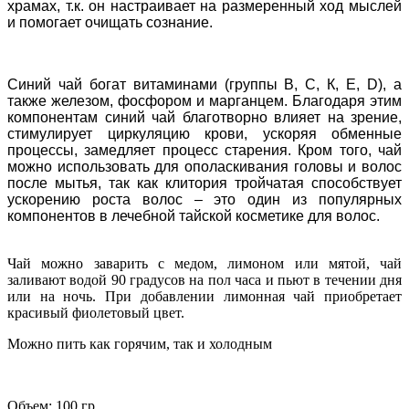
храмах, т.к. он настраивает на размеренный ход мыслей
и помогает очищать сознание.
Синий чай богат витаминами (группы В, С, К, Е, D), а
также железом, фосфором и марганцем. Благодаря этим
компонентам синий чай благотворно влияет на зрение,
стимулирует циркуляцию крови, ускоряя обменные
процессы, замедляет процесс старения. Кром того, чай
можно использовать для ополаскивания головы и волос
после мытья, так как клитория тройчатая способствует
ускорению роста волос – это один из популярных
компонентов в лечебной тайской косметике для волос.
Чай можно заварить с медом, лимоном или мятой, чай
заливают водой 90 градусов на пол часа и пьют в течении дня
или на ночь. При добавлении лимонная чай приобретает
красивый фиолетовый цвет.
Можно пить как горячим, так и холодным
Объем: 100 гр