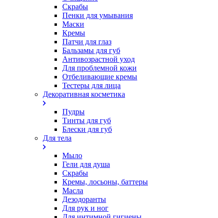
Скрабы
Пенки для умывания
Маски
Кремы
Патчи для глаз
Бальзамы для губ
Антивозрастной уход
Для проблемной кожи
Oтбеливающие кремы
Тестеры для лица
Декоративная косметика
Пудры
Тинты для губ
Блески для губ
Для тела
Мыло
Гели для душа
Скрабы
Кремы, лосьоны, баттеры
Масла
Дезодоранты
Для рук и ног
Для интимной гигиены