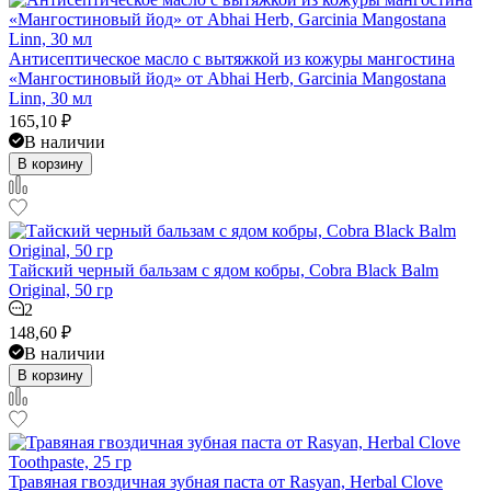
Антисептическое масло с вытяжкой из кожуры мангостина
«Мангостиновый йод» от Abhai Herb, Garcinia Mangostana
Linn, 30 мл
165,10
₽
В наличии
В корзину
Тайский черный бальзам с ядом кобры, Cobra Black Balm
Original, 50 гр
2
148,60
₽
В наличии
В корзину
Травяная гвоздичная зубная паста от Rasyan, Herbal Clove