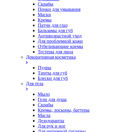
Скрабы
Пенки для умывания
Маски
Кремы
Патчи для глаз
Бальзамы для губ
Антивозрастной уход
Для проблемной кожи
Oтбеливающие кремы
Тестеры для лица
Декоративная косметика
Пудры
Тинты для губ
Блески для губ
Для тела
Мыло
Гели для душа
Скрабы
Кремы, лосьоны, баттеры
Масла
Дезодоранты
Для рук и ног
Для интимной гигиены