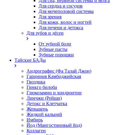
Для сна, нервной системы и мозга
Для сердца и сосудов
Для мочеполовой системы
Для зрения
Для кожи, волос и ногтей
Для печени и детокса
Для зубов и дёсен
От зубной боли
Зубные пасты
Зубные порошки
Тайские БАДы
Андрографис (Фа Талай Джон)
Гарциния Камбоджийская
Гвоздика
Гинкго билоба
Глюкозамин и хондроитин
Линчжи (Рейши)
Детокс и Клетчатка
Женьшень
Жидкий кальций
Имбирь
Йод (Мангостиновый йод)
Коллаген