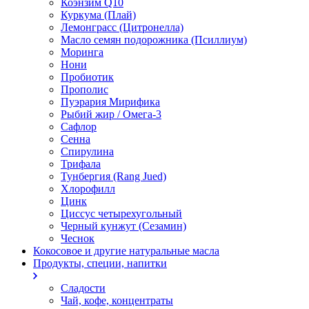
Коэнзим Q10
Куркума (Плай)
Лемонграсс (Цитронелла)
Масло семян подорожника (Псиллиум)
Моринга
Нони
Пробиотик
Прополис
Пуэрария Мирифика
Рыбий жир / Омега-3
Сафлор
Сенна
Спирулина
Трифала
Тунбергия (Rang Jued)
Хлорофилл
Цинк
Циссус четырехугольный
Черный кунжут (Сезамин)
Чеснок
Кокосовое и другие натуральные масла
Продукты, специи, напитки
Сладости
Чай, кофе, концентраты