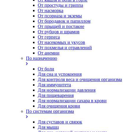
От простуды и гриппа
От насморка
Oт псориаза и экземы
От бородавок и папиллом
От прыщей и постакне
От рубцов и шрамов
От герпеса
От насекомых и укусов
От похмелья и отравлений
От анемии
По назначению
От боли
Для сна и успокоения
Для контроля веса и очищения организма
Для иммунитета
Для нормализации давления
Для пищеварения
Для нормализации сахара в крови
Для очищения крови
По системам организма
Для суставов и связок
Для мышц