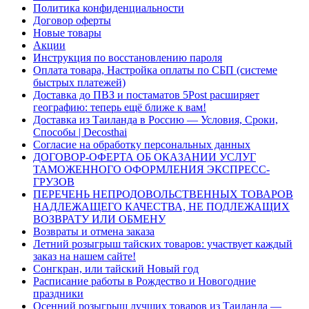
Политика конфиденциальности
Договор оферты
Новые товары
Акции
Инструкция по восстановлению пароля
Оплата товара, Настройка оплаты по СБП (системе
быстрых платежей)
Доставка до ПВЗ и постаматов 5Post расширяет
географию: теперь ещё ближе к вам!
Доставка из Таиланда в Россию — Условия, Сроки,
Способы | Decosthai
Согласие на обработку персональных данных
ДОГОВОР-ОФЕРТА ОБ ОКАЗАНИИ УСЛУГ
ТАМОЖЕННОГО ОФОРМЛЕНИЯ ЭКСПРЕСС-
ГРУЗОВ
ПЕРЕЧЕНЬ НЕПРОДОВОЛЬСТВЕННЫХ ТОВАРОВ
НАДЛЕЖАЩЕГО КАЧЕСТВА, НЕ ПОДЛЕЖАЩИХ
ВОЗВРАТУ ИЛИ ОБМЕНУ
Возвраты и отмена заказа
Летний розыгрыш тайских товаров: участвует каждый
заказ на нашем сайте!
Сонгкран, или тайский Новый год
Расписание работы в Рождество и Новогодние
праздники
Осенний розыгрыш лучших товаров из Таиланда —