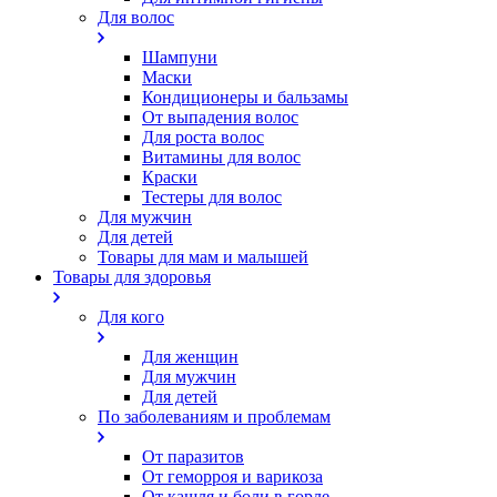
Для волос
Шампуни
Маски
Кондиционеры и бальзамы
От выпадения волос
Для роста волос
Витамины для волос
Краски
Тестеры для волос
Для мужчин
Для детей
Товары для мам и малышей
Товары для здоровья
Для кого
Для женщин
Для мужчин
Для детей
По заболеваниям и проблемам
От паразитов
Oт геморроя и варикоза
От кашля и боли в горле