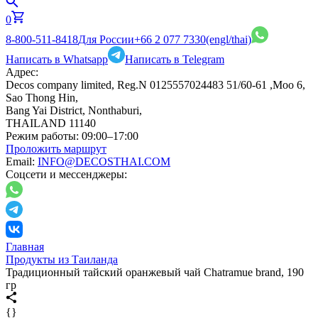
0
8-800-511-8418
Для России
+66 2 077 7330
(engl/thai)
Написать в Whatsapp
Написать в Telegram
Адрес:
Decos company limited, Reg.N 0125557024483 51/60-61 ,Moo 6,
Sao Thong Hin,
Bang Yai District, Nonthaburi,
THAILAND 11140
Режим работы:
09:00–17:00
Проложить маршрут
Email:
INFO@DECOSTHAI.COM
Соцсети и мессенджеры:
Главная
Продукты из Таиланда
Традиционный тайский оранжевый чай Chatramue brand, 190
гр
{}