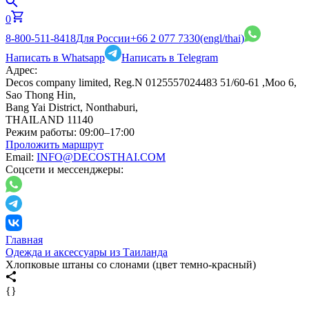
0
8-800-511-8418
Для России
+66 2 077 7330
(engl/thai)
Написать в Whatsapp
Написать в Telegram
Адрес:
Decos company limited, Reg.N 0125557024483 51/60-61 ,Moo 6,
Sao Thong Hin,
Bang Yai District, Nonthaburi,
THAILAND 11140
Режим работы:
09:00–17:00
Проложить маршрут
Email:
INFO@DECOSTHAI.COM
Соцсети и мессенджеры:
Главная
Одежда и аксессуары из Таиланда
Хлопковые штаны со слонами (цвет темно-красный)
{}