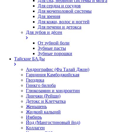
Для сна, нервной системы и мозга
Для сердца и сосудов
Для мочеполовой системы
Для зрения
Для кожи, волос и ногтей
Для печени и детокса
Для зубов и дёсен
От зубной боли
Зубные пасты
Зубные порошки
Тайские БАДы
Андрографис (Фа Талай Джон)
Гарциния Камбоджийская
Гвоздика
Гинкго билоба
Глюкозамин и хондроитин
Линчжи (Рейши)
Детокс и Клетчатка
Женьшень
Жидкий кальций
Имбирь
Йод (Мангостиновый йод)
Коллаген