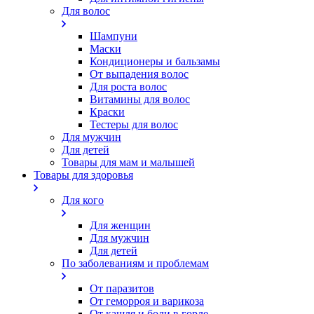
Для волос
Шампуни
Маски
Кондиционеры и бальзамы
От выпадения волос
Для роста волос
Витамины для волос
Краски
Тестеры для волос
Для мужчин
Для детей
Товары для мам и малышей
Товары для здоровья
Для кого
Для женщин
Для мужчин
Для детей
По заболеваниям и проблемам
От паразитов
Oт геморроя и варикоза
От кашля и боли в горле