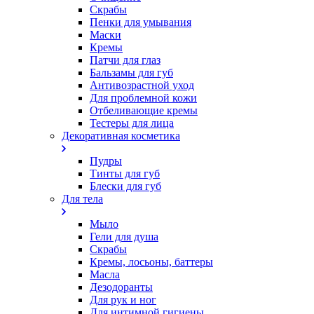
Скрабы
Пенки для умывания
Маски
Кремы
Патчи для глаз
Бальзамы для губ
Антивозрастной уход
Для проблемной кожи
Oтбеливающие кремы
Тестеры для лица
Декоративная косметика
Пудры
Тинты для губ
Блески для губ
Для тела
Мыло
Гели для душа
Скрабы
Кремы, лосьоны, баттеры
Масла
Дезодоранты
Для рук и ног
Для интимной гигиены