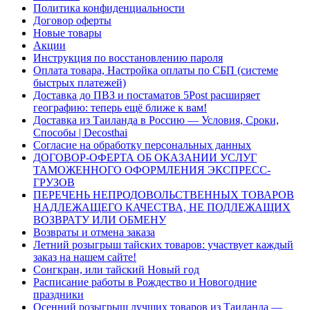
Политика конфиденциальности
Договор оферты
Новые товары
Акции
Инструкция по восстановлению пароля
Оплата товара, Настройка оплаты по СБП (системе
быстрых платежей)
Доставка до ПВЗ и постаматов 5Post расширяет
географию: теперь ещё ближе к вам!
Доставка из Таиланда в Россию — Условия, Сроки,
Способы | Decosthai
Согласие на обработку персональных данных
ДОГОВОР-ОФЕРТА ОБ ОКАЗАНИИ УСЛУГ
ТАМОЖЕННОГО ОФОРМЛЕНИЯ ЭКСПРЕСС-
ГРУЗОВ
ПЕРЕЧЕНЬ НЕПРОДОВОЛЬСТВЕННЫХ ТОВАРОВ
НАДЛЕЖАЩЕГО КАЧЕСТВА, НЕ ПОДЛЕЖАЩИХ
ВОЗВРАТУ ИЛИ ОБМЕНУ
Возвраты и отмена заказа
Летний розыгрыш тайских товаров: участвует каждый
заказ на нашем сайте!
Сонгкран, или тайский Новый год
Расписание работы в Рождество и Новогодние
праздники
Осенний розыгрыш лучших товаров из Таиланда —