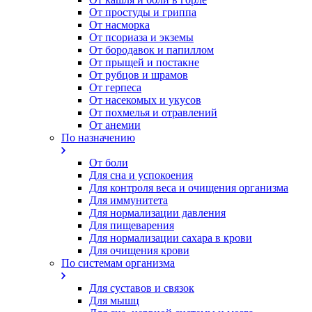
От простуды и гриппа
От насморка
Oт псориаза и экземы
От бородавок и папиллом
От прыщей и постакне
От рубцов и шрамов
От герпеса
От насекомых и укусов
От похмелья и отравлений
От анемии
По назначению
От боли
Для сна и успокоения
Для контроля веса и очищения организма
Для иммунитета
Для нормализации давления
Для пищеварения
Для нормализации сахара в крови
Для очищения крови
По системам организма
Для суставов и связок
Для мышц