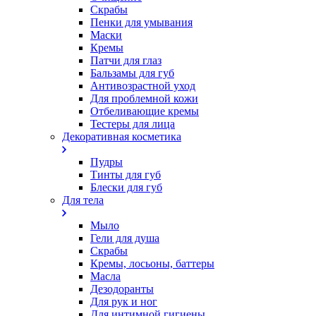
Скрабы
Пенки для умывания
Маски
Кремы
Патчи для глаз
Бальзамы для губ
Антивозрастной уход
Для проблемной кожи
Oтбеливающие кремы
Тестеры для лица
Декоративная косметика
Пудры
Тинты для губ
Блески для губ
Для тела
Мыло
Гели для душа
Скрабы
Кремы, лосьоны, баттеры
Масла
Дезодоранты
Для рук и ног
Для интимной гигиены