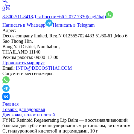
0
8-800-511-8418
Для России
+66 2 077 7330
(engl/thai)
Написать в Whatsapp
Написать в Telegram
Адрес:
Decos company limited, Reg.N 0125557024483 51/60-61 ,Moo 6,
Sao Thong Hin,
Bang Yai District, Nonthaburi,
THAILAND 11140
Режим работы:
09:00–17:00
Проложить маршрут
Email:
INFO@DECOSTHAI.COM
Соцсети и мессенджеры:
Главная
Товары для здоровья
Для кожи, волос и ногтей
FYNE Retinoid Regenerating Lip Balm — восстанавливающий
бальзам для губ с инкапсулированным ретинолом, витамином
C, гиалуроновой кислотой и церамидами, 10 г