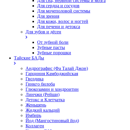
Для сна, нервной системы и мозга
Для сердца и сосудов
Для мочеполовой системы
Для зрения
Для кожи, волос и ногтей
Для печени и детокса
Для зубов и дёсен
От зубной боли
Зубные пасты
Зубные порошки
Тайские БАДы
Андрографис (Фа Талай Джон)
Гарциния Камбоджийская
Гвоздика
Гинкго билоба
Глюкозамин и хондроитин
Линчжи (Рейши)
Детокс и Клетчатка
Женьшень
Жидкий кальций
Имбирь
Йод (Мангостиновый йод)
Коллаген