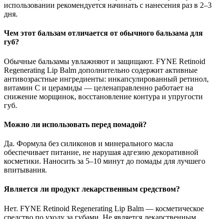
использовании рекомендуется начинать с нанесения раз в 2–3
дня.
Чем этот бальзам отличается от обычного бальзама для
губ?
Обычные бальзамы увлажняют и защищают. FYNE Retinoid
Regenerating Lip Balm дополнительно содержит активные
антивозрастные ингредиенты: инкапсулированный ретинол,
витамин C и церамиды — целенаправленно работает на
снижение морщинок, восстановление контура и упругости
губ.
Можно ли использовать перед помадой?
Да. Формула без силиконов и минерального масла
обеспечивает питание, не нарушая адгезию декоративной
косметики. Наносить за 5–10 минут до помады для лучшего
впитывания.
Является ли продукт лекарственным средством?
Нет. FYNE Retinoid Regenerating Lip Balm — косметическое
средство по уходу за губами. Не является лекарственным