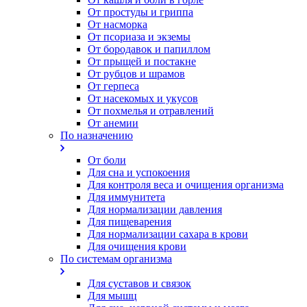
От простуды и гриппа
От насморка
Oт псориаза и экземы
От бородавок и папиллом
От прыщей и постакне
От рубцов и шрамов
От герпеса
От насекомых и укусов
От похмелья и отравлений
От анемии
По назначению
От боли
Для сна и успокоения
Для контроля веса и очищения организма
Для иммунитета
Для нормализации давления
Для пищеварения
Для нормализации сахара в крови
Для очищения крови
По системам организма
Для суставов и связок
Для мышц