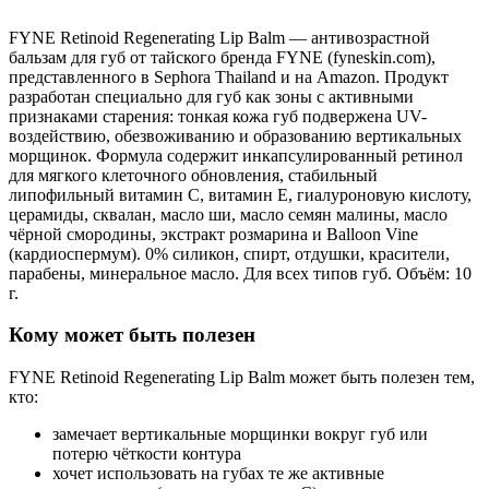
FYNE Retinoid Regenerating Lip Balm — антивозрастной
бальзам для губ от тайского бренда FYNE (fyneskin.com),
представленного в Sephora Thailand и на Amazon. Продукт
разработан специально для губ как зоны с активными
признаками старения: тонкая кожа губ подвержена UV-
воздействию, обезвоживанию и образованию вертикальных
морщинок. Формула содержит инкапсулированный ретинол
для мягкого клеточного обновления, стабильный
липофильный витамин C, витамин E, гиалуроновую кислоту,
церамиды, сквалан, масло ши, масло семян малины, масло
чёрной смородины, экстракт розмарина и Balloon Vine
(кардиоспермум). 0% силикон, спирт, отдушки, красители,
парабены, минеральное масло. Для всех типов губ. Объём: 10
г.
Кому может быть полезен
FYNE Retinoid Regenerating Lip Balm может быть полезен тем,
кто:
замечает вертикальные морщинки вокруг губ или
потерю чёткости контура
хочет использовать на губах те же активные