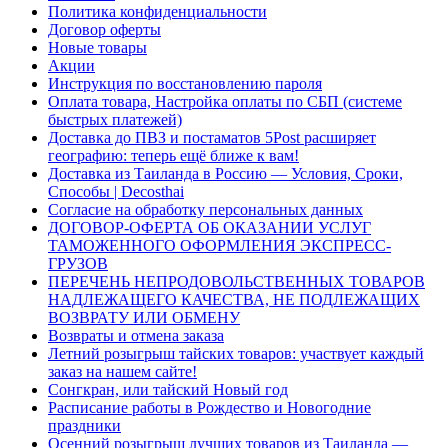
Политика конфиденциальности
Договор оферты
Новые товары
Акции
Инструкция по восстановлению пароля
Оплата товара, Настройка оплаты по СБП (системе
быстрых платежей)
Доставка до ПВЗ и постаматов 5Post расширяет
географию: теперь ещё ближе к вам!
Доставка из Таиланда в Россию — Условия, Сроки,
Способы | Decosthai
Согласие на обработку персональных данных
ДОГОВОР-ОФЕРТА ОБ ОКАЗАНИИ УСЛУГ
ТАМОЖЕННОГО ОФОРМЛЕНИЯ ЭКСПРЕСС-
ГРУЗОВ
ПЕРЕЧЕНЬ НЕПРОДОВОЛЬСТВЕННЫХ ТОВАРОВ
НАДЛЕЖАЩЕГО КАЧЕСТВА, НЕ ПОДЛЕЖАЩИХ
ВОЗВРАТУ ИЛИ ОБМЕНУ
Возвраты и отмена заказа
Летний розыгрыш тайских товаров: участвует каждый
заказ на нашем сайте!
Сонгкран, или тайский Новый год
Расписание работы в Рождество и Новогодние
праздники
Осенний розыгрыш лучших товаров из Таиланда —