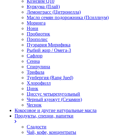
Коэнзим Q10
Куркума (Плай)
Лемонграсс (Цитронелла)
Масло семян подорожника (Псиллиум)
Моринга
Нони
Пробиотик
Прополис
Пуэрария Мирифика
Рыбий жир / Омега-3
Сафлор
Сенна
Спирулина
Трифала
Тунбергия (Rang Jued)
Хлорофилл
Цинк
Циссус четырехугольный
Черный кунжут (Сезамин)
Чеснок
Кокосовое и другие натуральные масла
Продукты, специи, напитки
Сладости
Чай, кофе, концентраты