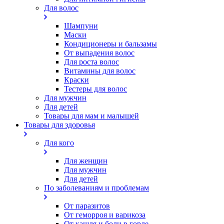
Для волос
Шампуни
Маски
Кондиционеры и бальзамы
От выпадения волос
Для роста волос
Витамины для волос
Краски
Тестеры для волос
Для мужчин
Для детей
Товары для мам и малышей
Товары для здоровья
Для кого
Для женщин
Для мужчин
Для детей
По заболеваниям и проблемам
От паразитов
Oт геморроя и варикоза
От кашля и боли в горле