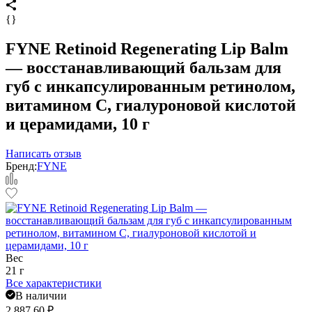
{}
FYNE Retinoid Regenerating Lip Balm
— восстанавливающий бальзам для
губ с инкапсулированным ретинолом,
витамином C, гиалуроновой кислотой
и церамидами, 10 г
Написать отзыв
Бренд:
FYNE
Вес
21 г
Все характеристики
В наличии
2 887,60
₽