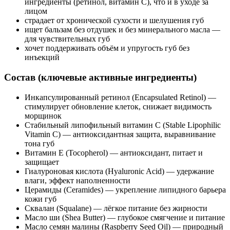
ингредиенты (ретинол, витамин C), что и в уходе за
лицом
страдает от хронической сухости и шелушения губ
ищет бальзам без отдушек и без минерального масла —
для чувствительных губ
хочет поддерживать объём и упругость губ без
инъекций
Состав (ключевые активные ингредиенты)
Инкапсулированный ретинол (Encapsulated Retinol) —
стимулирует обновление клеток, снижает видимость
морщинок
Стабильный липофильный витамин C (Stable Lipophilic
Vitamin C) — антиоксидантная защита, выравнивание
тона губ
Витамин E (Tocopherol) — антиоксидант, питает и
защищает
Гиалуроновая кислота (Hyaluronic Acid) — удержание
влаги, эффект наполненности
Церамиды (Ceramides) — укрепление липидного барьера
кожи губ
Сквалан (Squalane) — лёгкое питание без жирности
Масло ши (Shea Butter) — глубокое смягчение и питание
Масло семян малины (Raspberry Seed Oil) — природный