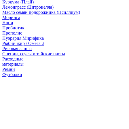
Куркума (Плай)
Лемонграсс (Цитронелла)
Масло семян подорожника (Псиллиум)
Моринга
Нони
Пробиотик
Прополис
Пуэрария Мирифика
Рыбий жир / Омега-3
Рисовая лапша
Специи, соусы и тайские пасты
Расходные
материалы
Ремни
Футболки