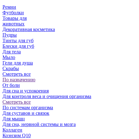
Ремни
Футболки
Товары для
животных
Декоративная косметика
Пудры
Тинты для губ
Блески для губ
Для тела
Мыло
Гели для душа
Скрабы
Смотреть все
По назначению
От боли
Для сна и успокоения
Для контроля веса и очищения организма
Смотреть все
По системам организма
Для суставов и связок
Для мышц
Для сна, нервной системы и мозга
Коллаген
Коэнзим Q10