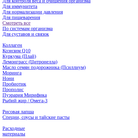
Для контроля веса и очищения организма
Для иммунитета
Для нормализации давления
Для пищеварения
Смотреть все
По системам организма
Для суставов и связок
Коллаген
Коэнзим Q10
Куркума (Плай)
Лемонграсс (Цитронелла)
Масло семян подорожника (Псиллиум)
Моринга
Нони
Пробиотик
Прополис
Пуэрария Мирифика
Рыбий жир / Омега-3
Рисовая лапша
Специи, соусы и тайские пасты
Расходные
материалы