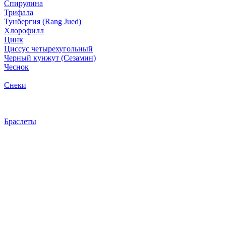
Спирулина
Трифала
Тунбергия (Rang Jued)
Хлорофилл
Цинк
Циссус четырехугольный
Черный кунжут (Сезамин)
Чеснок
Снеки
Браслеты