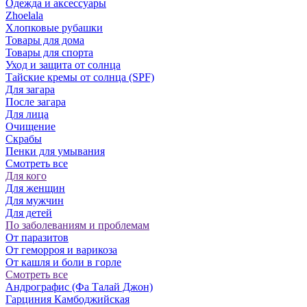
Одежда и аксессуары
Zhoelala
Хлопковые рубашки
Товары для дома
Товары для спорта
Уход и защита от солнца
Тайские кремы от солнца (SPF)
Для загара
После загара
Для лица
Очищение
Скрабы
Пенки для умывания
Смотреть все
Для кого
Для женщин
Для мужчин
Для детей
По заболеваниям и проблемам
От паразитов
Oт геморроя и варикоза
От кашля и боли в горле
Смотреть все
Андрографис (Фа Талай Джон)
Гарциния Камбоджийская