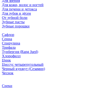
Для зрения
Для кожи, волос и ногтей
Для печени и детокса
Для зубов и дёсен
От зубной боли
Зубные пасты
Зубные порошки
Сафлор
Сенна
Спирулина
Трифала
Тунбергия (Rang Jued)
Хлорофилл
Цинк
Циссус четырехугольный
Черный кунжут (Сезамин)
Чеснок
Снеки