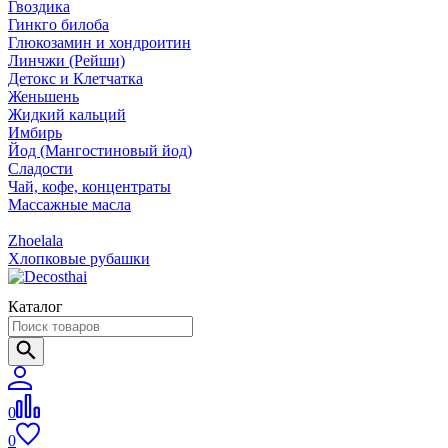
Гвоздика
Гинкго билоба
Глюкозамин и хондроитин
Линчжи (Рейши)
Детокс и Клетчатка
Женьшень
Жидкий кальций
Имбирь
Йод (Мангостиновый йод)
Сладости
Чай, кофе, концентраты
Массажные масла
Zhoelala
Хлопковые рубашки
Каталог
0
0