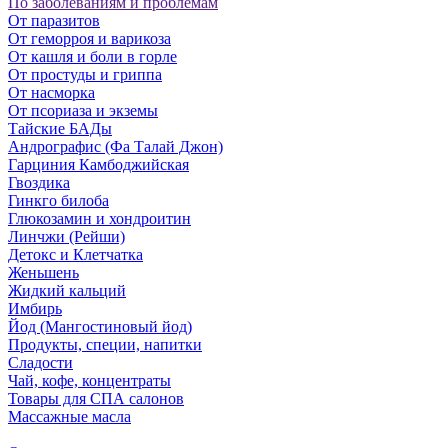
По заболеваниям и проблемам
От паразитов
Oт геморроя и варикоза
От кашля и боли в горле
От простуды и гриппа
От насморка
Oт псориаза и экземы
Тайские БАДы
Андрографис (Фа Талай Джон)
Гарциния Камбоджийская
Гвоздика
Гинкго билоба
Глюкозамин и хондроитин
Линчжи (Рейши)
Детокс и Клетчатка
Женьшень
Жидкий кальций
Имбирь
Йод (Мангостиновый йод)
Продукты, специи, напитки
Сладости
Чай, кофе, концентраты
Товары для СПА салонов
Массажные масла