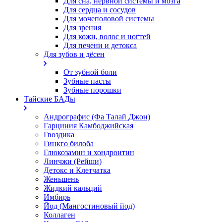
Для сна, нервной системы и мозга
Для сердца и сосудов
Для мочеполовой системы
Для зрения
Для кожи, волос и ногтей
Для печени и детокса
Для зубов и дёсен
От зубной боли
Зубные пасты
Зубные порошки
Тайские БАДы
Андрографис (Фа Талай Джон)
Гарциния Камбоджийская
Гвоздика
Гинкго билоба
Глюкозамин и хондроитин
Линчжи (Рейши)
Детокс и Клетчатка
Женьшень
Жидкий кальций
Имбирь
Йод (Мангостиновый йод)
Коллаген