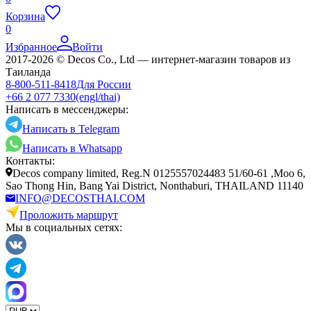
Корзина
0
Избранное
Войти
2017-2026 © Decos Co., Ltd — интернет-магазин товаров из
Таиланда
8-800-511-8418
Для России
+66 2 077 7330
(engl/thai)
Написать в мессенджеры:
Написать в Telegram
Написать в Whatsapp
Контакты:
Decos company limited, Reg.N 0125557024483 51/60-61 ,Moo 6,
Sao Thong Hin, Bang Yai District, Nonthaburi, THAILAND 11140
INFO@DECOSTHAI.COM
Проложить маршрут
Мы в социальных сетях: