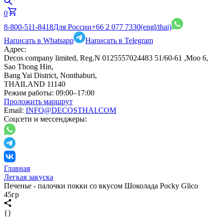
0
8-800-511-8418
Для России
+66 2 077 7330
(engl/thai)
Написать в Whatsapp
Написать в Telegram
Адрес:
Decos company limited, Reg.N 0125557024483 51/60-61 ,Moo 6,
Sao Thong Hin,
Bang Yai District, Nonthaburi,
THAILAND 11140
Режим работы:
09:00–17:00
Проложить маршрут
Email:
INFO@DECOSTHAI.COM
Соцсети и мессенджеры:
Главная
Легкая закуска
Печенье - палочки покки со вкусом Шоколада Pocky Glico
45гр
{}