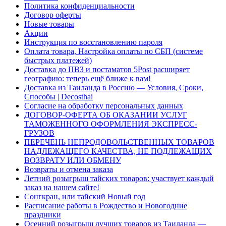
Политика конфиденциальности
Договор оферты
Новые товары
Акции
Инструкция по восстановлению пароля
Оплата товара, Настройка оплаты по СБП (системе
быстрых платежей)
Доставка до ПВЗ и постаматов 5Post расширяет
географию: теперь ещё ближе к вам!
Доставка из Таиланда в Россию — Условия, Сроки,
Способы | Decosthai
Согласие на обработку персональных данных
ДОГОВОР-ОФЕРТА ОБ ОКАЗАНИИ УСЛУГ
ТАМОЖЕННОГО ОФОРМЛЕНИЯ ЭКСПРЕСС-
ГРУЗОВ
ПЕРЕЧЕНЬ НЕПРОДОВОЛЬСТВЕННЫХ ТОВАРОВ
НАДЛЕЖАЩЕГО КАЧЕСТВА, НЕ ПОДЛЕЖАЩИХ
ВОЗВРАТУ ИЛИ ОБМЕНУ
Возвраты и отмена заказа
Летний розыгрыш тайских товаров: участвует каждый
заказ на нашем сайте!
Сонгкран, или тайский Новый год
Расписание работы в Рождество и Новогодние
праздники
Осенний розыгрыш лучших товаров из Таиланда —