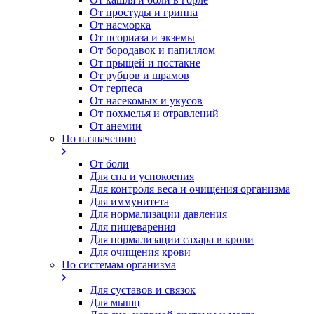
От простуды и гриппа
От насморка
Oт псориаза и экземы
От бородавок и папиллом
От прыщей и постакне
От рубцов и шрамов
От герпеса
От насекомых и укусов
От похмелья и отравлений
От анемии
По назначению
От боли
Для сна и успокоения
Для контроля веса и очищения организма
Для иммунитета
Для нормализации давления
Для пищеварения
Для нормализации сахара в крови
Для очищения крови
По системам организма
Для суставов и связок
Для мышц