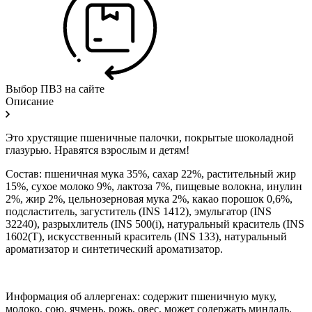
Выбор ПВЗ на сайте
Описание
Это хрустящие пшеничные палочки, покрытые шоколадной
глазурью. Нравятся взрослым и детям!
Состав: пшеничная мука 35%, сахар 22%, растительный жир
15%, сухое молоко 9%, лактоза 7%, пищевые волокна, инулин
2%, жир 2%, цельнозерновая мука 2%, какао порошок 0,6%,
подсластитель, загуститель (INS 1412), эмульгатор (INS
32240), разрыхлитель (INS 500(i), натуральный краситель (INS
1602(T), искусственный краситель (INS 133), натуральный
ароматизатор и синтетический ароматизатор.
Информация об аллергенах: содержит пшеничную муку,
молоко, сою, ячмень, рожь, овес, может содержать миндаль.