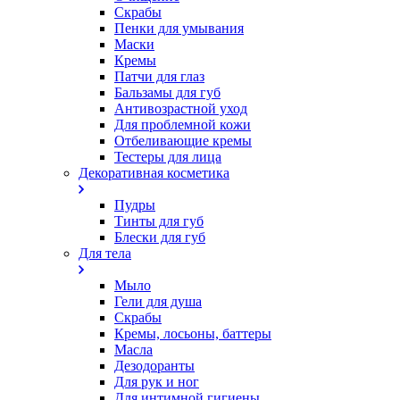
Скрабы
Пенки для умывания
Маски
Кремы
Патчи для глаз
Бальзамы для губ
Антивозрастной уход
Для проблемной кожи
Oтбеливающие кремы
Тестеры для лица
Декоративная косметика
Пудры
Тинты для губ
Блески для губ
Для тела
Мыло
Гели для душа
Скрабы
Кремы, лосьоны, баттеры
Масла
Дезодоранты
Для рук и ног
Для интимной гигиены