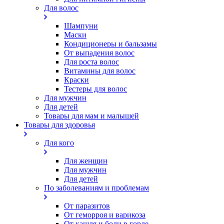
Для волос
Шампуни
Маски
Кондиционеры и бальзамы
От выпадения волос
Для роста волос
Витамины для волос
Краски
Тестеры для волос
Для мужчин
Для детей
Товары для мам и малышей
Товары для здоровья
Для кого
Для женщин
Для мужчин
Для детей
По заболеваниям и проблемам
От паразитов
Oт геморроя и варикоза
От кашля и боли в горле