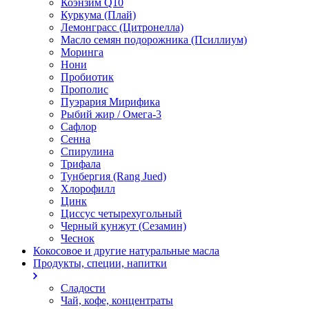
Коэнзим Q10
Куркума (Плай)
Лемонграсс (Цитронелла)
Масло семян подорожника (Псиллиум)
Моринга
Нони
Пробиотик
Прополис
Пуэрария Мирифика
Рыбий жир / Омега-3
Сафлор
Сенна
Спирулина
Трифала
Тунбергия (Rang Jued)
Хлорофилл
Цинк
Циссус четырехугольный
Черный кунжут (Сезамин)
Чеснок
Кокосовое и другие натуральные масла
Продукты, специи, напитки
Сладости
Чай, кофе, концентраты