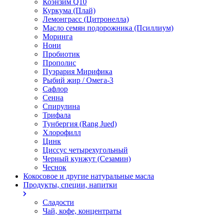
Коэнзим Q10
Куркума (Плай)
Лемонграсс (Цитронелла)
Масло семян подорожника (Псиллиум)
Моринга
Нони
Пробиотик
Прополис
Пуэрария Мирифика
Рыбий жир / Омега-3
Сафлор
Сенна
Спирулина
Трифала
Тунбергия (Rang Jued)
Хлорофилл
Цинк
Циссус четырехугольный
Черный кунжут (Сезамин)
Чеснок
Кокосовое и другие натуральные масла
Продукты, специи, напитки
Сладости
Чай, кофе, концентраты