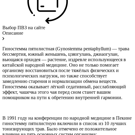
Выбор ПВЗ на сайте
Описание
Гиностемма пятилистная (Gynostemma pentaphyllum) — трава
бессмертия, южный женьшень, цзяогулань, джиаогулан,
вьющаяся орхидея — растение, издревле использующееся в
китайской народной медицине. Оно не только помогает
организму восстановиться после тяжёлых физических и
психологических нагрузок, но также способствует
замедлению старения и нормализации обмена веществ.
Гиностемма оказывает лёгкий седативный, расслабляющий
эффект, чашечка этого чая перед сном станет вашим
помощником на пути к обретению внутренней гармонии.
В 1991 году на конференции по народной медицине в Пекине
гиностемму пятилистную включили в список из 10 лучших
тонизирующих трав. Было отмечено ее положительное
влияние на пять основных систем организма: