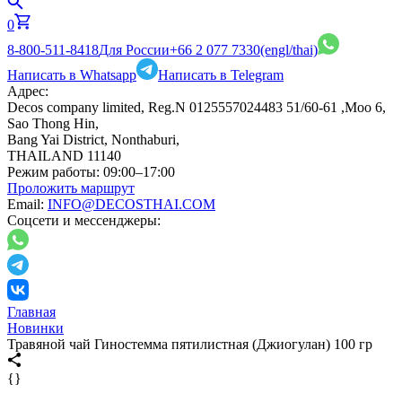
0
8-800-511-8418
Для России
+66 2 077 7330
(engl/thai)
Написать в Whatsapp
Написать в Telegram
Адрес:
Decos company limited, Reg.N 0125557024483 51/60-61 ,Moo 6,
Sao Thong Hin,
Bang Yai District, Nonthaburi,
THAILAND 11140
Режим работы:
09:00–17:00
Проложить маршрут
Email:
INFO@DECOSTHAI.COM
Соцсети и мессенджеры:
Главная
Новинки
Травяной чай Гиностемма пятилистная (Джиогулан) 100 гр
{}