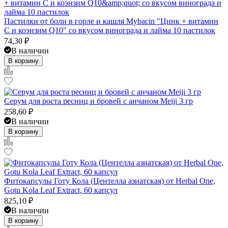
Пастилки от боли в горле и кашля Mybacin "Цинк + витамин
С и коэнзим Q10" со вкусом винограда и лайма 10 пастилок
74,30
₽
В наличии
В корзину
Серум для роста ресниц и бровей с анчаном Meiji 3 гр
258,60
₽
В наличии
В корзину
Фитокапсулы Готу Кола (Центелла азиатская) от Herbal One,
Gotu Kola Leaf Extract, 60 капсул
825,10
₽
В наличии
В корзину