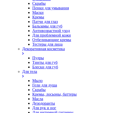
Скрабы
Пенки для умывания
Маски
Кремы
Патчи для глаз
Бальзамы для губ
Антивозрастной уход
Для проблемной кожи
Oтбеливающие кремы
Тестеры для лица
Декоративная косметика
Пудры
Тинты для губ
Блески для губ
Для тела
Мыло
Гели для душа
Скрабы
Кремы, лосьоны, баттеры
Масла
Дезодоранты
Для рук и ног
Для интимной гигиены