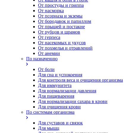
От простуды и гриппа
От насморка
Oт псориаза и экземы
От бородавок и папиллом
От прыщей и постакне
От рубцов и шрамов
От герпеса
От насекомых и укусов
От похмелья и отравлений
От анемии
По назначению
От боли
Для сна и успокоения
Для контроля веса и очищения организма
Для иммунитета
Для нормализации давления
Для пищеварения
Для нормализации сахара в крови
Для очищения крови
По системам организма
Для суставов и связок
Для мышц