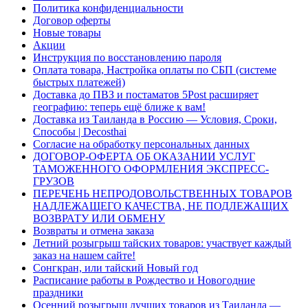
Политика конфиденциальности
Договор оферты
Новые товары
Акции
Инструкция по восстановлению пароля
Оплата товара, Настройка оплаты по СБП (системе
быстрых платежей)
Доставка до ПВЗ и постаматов 5Post расширяет
географию: теперь ещё ближе к вам!
Доставка из Таиланда в Россию — Условия, Сроки,
Способы | Decosthai
Согласие на обработку персональных данных
ДОГОВОР-ОФЕРТА ОБ ОКАЗАНИИ УСЛУГ
ТАМОЖЕННОГО ОФОРМЛЕНИЯ ЭКСПРЕСС-
ГРУЗОВ
ПЕРЕЧЕНЬ НЕПРОДОВОЛЬСТВЕННЫХ ТОВАРОВ
НАДЛЕЖАЩЕГО КАЧЕСТВА, НЕ ПОДЛЕЖАЩИХ
ВОЗВРАТУ ИЛИ ОБМЕНУ
Возвраты и отмена заказа
Летний розыгрыш тайских товаров: участвует каждый
заказ на нашем сайте!
Сонгкран, или тайский Новый год
Расписание работы в Рождество и Новогодние
праздники
Осенний розыгрыш лучших товаров из Таиланда —