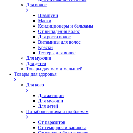
Для волос
Шампуни
Маски
Кондиционеры и бальзамы
От выпадения волос
Для роста волос
Витамины для волос
Краски
Тестеры для волос
Для мужчин
Для детей
Товары для мам и малышей
Товары для здоровья
Для кого
Для женщин
Для мужчин
Для детей
По заболеваниям и проблемам
От паразитов
Oт геморроя и варикоза
От кашля и боли в горле