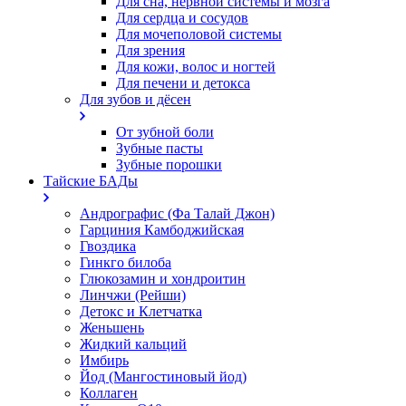
Для сна, нервной системы и мозга
Для сердца и сосудов
Для мочеполовой системы
Для зрения
Для кожи, волос и ногтей
Для печени и детокса
Для зубов и дёсен
От зубной боли
Зубные пасты
Зубные порошки
Тайские БАДы
Андрографис (Фа Талай Джон)
Гарциния Камбоджийская
Гвоздика
Гинкго билоба
Глюкозамин и хондроитин
Линчжи (Рейши)
Детокс и Клетчатка
Женьшень
Жидкий кальций
Имбирь
Йод (Мангостиновый йод)
Коллаген