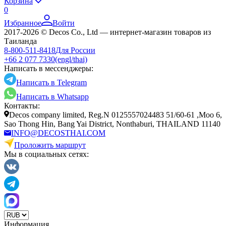
Корзина
0
Избранное
Войти
2017-2026 © Decos Co., Ltd — интернет-магазин товаров из
Таиланда
8-800-511-8418
Для России
+66 2 077 7330
(engl/thai)
Написать в мессенджеры:
Написать в Telegram
Написать в Whatsapp
Контакты:
Decos company limited, Reg.N 0125557024483 51/60-61 ,Moo 6,
Sao Thong Hin, Bang Yai District, Nonthaburi, THAILAND 11140
INFO@DECOSTHAI.COM
Проложить маршрут
Мы в социальных сетях:
Информация