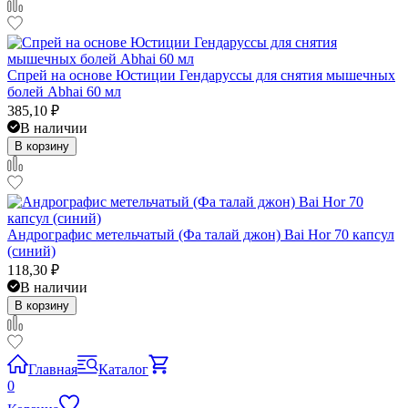
Спрей на основе Юстиции Гендаруссы для снятия мышечных
болей Abhai 60 мл
385,10
₽
В наличии
В корзину
Андрографис метельчатый (Фа талай джон) Bai Hor 70 капсул
(синий)
118,30
₽
В наличии
В корзину
Главная
Каталог
0