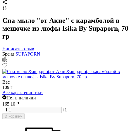
{}
Спа-мыло "от Акне" с карамболой в
мешочке из люфы Isika By Supaporn, 70
гр
Написать отзыв
Бренд:
SUPAPORN
Вес
109 г
Все характеристики
Нет в наличии
165,10
₽
1
1
В корзину