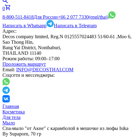
0
8-800-511-8418
Для России
+66 2 077 7330
(engl/thai)
Написать в Whatsapp
Написать в Telegram
Адрес:
Decos company limited, Reg.N 0125557024483 51/60-61 ,Moo 6,
Sao Thong Hin,
Bang Yai District, Nonthaburi,
THAILAND 11140
Режим работы:
09:00–17:00
Проложить маршрут
Email:
INFO@DECOSTHAI.COM
Соцсети и мессенджеры:
Главная
Косметика
Для тела
Мыло
Спа-мыло "от Акне" с карамболой в мешочке из люфы Isika
By Supaporn, 70 гр