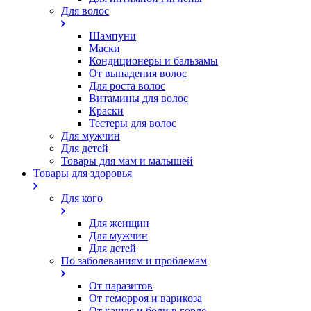
Для волос
Шампуни
Маски
Кондиционеры и бальзамы
От выпадения волос
Для роста волос
Витамины для волос
Краски
Тестеры для волос
Для мужчин
Для детей
Товары для мам и малышей
Товары для здоровья
Для кого
Для женщин
Для мужчин
Для детей
По заболеваниям и проблемам
От паразитов
Oт геморроя и варикоза
От кашля и боли в горле