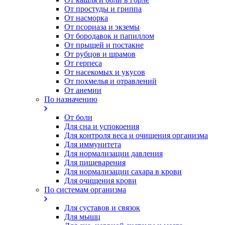
От простуды и гриппа
От насморка
Oт псориаза и экземы
От бородавок и папиллом
От прыщей и постакне
От рубцов и шрамов
От герпеса
От насекомых и укусов
От похмелья и отравлений
От анемии
По назначению
От боли
Для сна и успокоения
Для контроля веса и очищения организма
Для иммунитета
Для нормализации давления
Для пищеварения
Для нормализации сахара в крови
Для очищения крови
По системам организма
Для суставов и связок
Для мышц