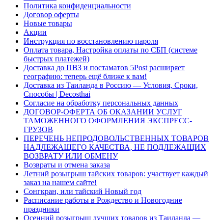
Политика конфиденциальности
Договор оферты
Новые товары
Акции
Инструкция по восстановлению пароля
Оплата товара, Настройка оплаты по СБП (системе
быстрых платежей)
Доставка до ПВЗ и постаматов 5Post расширяет
географию: теперь ещё ближе к вам!
Доставка из Таиланда в Россию — Условия, Сроки,
Способы | Decosthai
Согласие на обработку персональных данных
ДОГОВОР-ОФЕРТА ОБ ОКАЗАНИИ УСЛУГ
ТАМОЖЕННОГО ОФОРМЛЕНИЯ ЭКСПРЕСС-
ГРУЗОВ
ПЕРЕЧЕНЬ НЕПРОДОВОЛЬСТВЕННЫХ ТОВАРОВ
НАДЛЕЖАЩЕГО КАЧЕСТВА, НЕ ПОДЛЕЖАЩИХ
ВОЗВРАТУ ИЛИ ОБМЕНУ
Возвраты и отмена заказа
Летний розыгрыш тайских товаров: участвует каждый
заказ на нашем сайте!
Сонгкран, или тайский Новый год
Расписание работы в Рождество и Новогодние
праздники
Осенний розыгрыш лучших товаров из Таиланда —