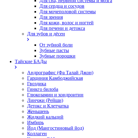
Для сна, нервной системы и мозга
Для сердца и сосудов
Для мочеполовой системы
Для зрения
Для кожи, волос и ногтей
Для печени и детокса
Для зубов и дёсен
От зубной боли
Зубные пасты
Зубные порошки
Тайские БАДы
Андрографис (Фа Талай Джон)
Гарциния Камбоджийская
Гвоздика
Гинкго билоба
Глюкозамин и хондроитин
Линчжи (Рейши)
Детокс и Клетчатка
Женьшень
Жидкий кальций
Имбирь
Йод (Мангостиновый йод)
Коллаген