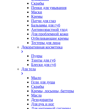
Скрабы
Пенки для умывания
Маски
Кремы
Патчи для глаз
Бальзамы для губ
Антивозрастной уход
Для проблемной кожи
Oтбеливающие кремы
Тестеры для лица
Декоративная косметика
Пудры
Тинты для губ
Блески для губ
Для тела
Мыло
Гели для душа
Скрабы
Кремы, лосьоны, баттеры
Масла
Дезодоранты
Для рук и ног
Для интимной гигиены