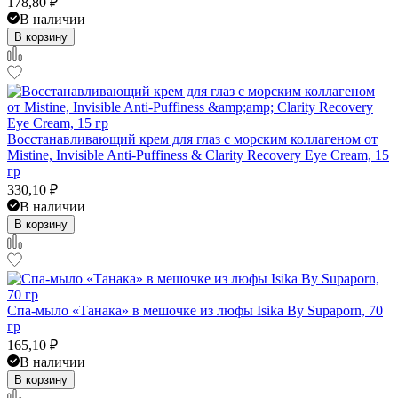
178,80
₽
В наличии
В корзину
Восстанавливающий крем для глаз с морским коллагеном от
Mistine, Invisible Anti-Puffiness & Clarity Recovery Eye Cream, 15
гр
330,10
₽
В наличии
В корзину
Спа-мыло «Танака» в мешочке из люфы Isika By Supaporn, 70
гр
165,10
₽
В наличии
В корзину