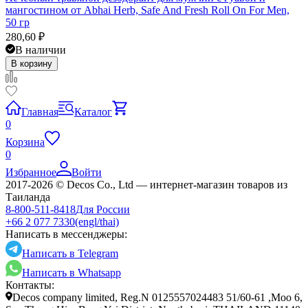
мангостином от Abhai Herb, Safe And Fresh Roll On For Men,
50 гр
280,60
₽
В наличии
В корзину
Главная
Каталог
0
Корзина
0
Избранное
Войти
2017-2026 © Decos Co., Ltd — интернет-магазин товаров из
Таиланда
8-800-511-8418
Для России
+66 2 077 7330
(engl/thai)
Написать в мессенджеры:
Написать в Telegram
Написать в Whatsapp
Контакты:
Decos company limited, Reg.N 0125557024483 51/60-61 ,Moo 6,