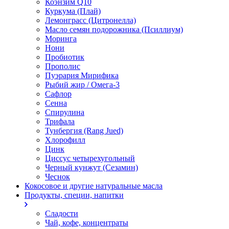
Коэнзим Q10
Куркума (Плай)
Лемонграсс (Цитронелла)
Масло семян подорожника (Псиллиум)
Моринга
Нони
Пробиотик
Прополис
Пуэрария Мирифика
Рыбий жир / Омега-3
Сафлор
Сенна
Спирулина
Трифала
Тунбергия (Rang Jued)
Хлорофилл
Цинк
Циссус четырехугольный
Черный кунжут (Сезамин)
Чеснок
Кокосовое и другие натуральные масла
Продукты, специи, напитки
Сладости
Чай, кофе, концентраты