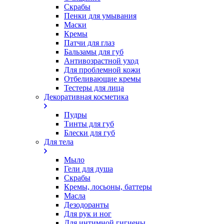
Скрабы
Пенки для умывания
Маски
Кремы
Патчи для глаз
Бальзамы для губ
Антивозрастной уход
Для проблемной кожи
Oтбеливающие кремы
Тестеры для лица
Декоративная косметика
Пудры
Тинты для губ
Блески для губ
Для тела
Мыло
Гели для душа
Скрабы
Кремы, лосьоны, баттеры
Масла
Дезодоранты
Для рук и ног
Для интимной гигиены