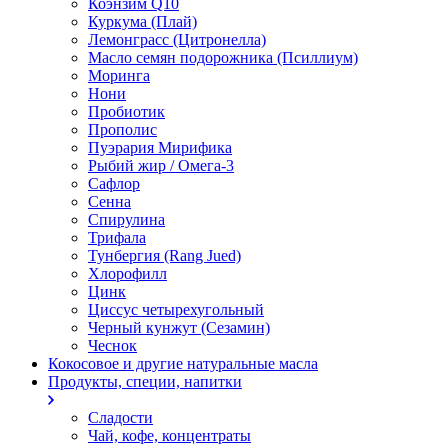
Коэнзим Q10
Куркума (Плай)
Лемонграсс (Цитронелла)
Масло семян подорожника (Псиллиум)
Моринга
Нони
Пробиотик
Прополис
Пуэрария Мирифика
Рыбий жир / Омега-3
Сафлор
Сенна
Спирулина
Трифала
Тунбергия (Rang Jued)
Хлорофилл
Цинк
Циссус четырехугольный
Черный кунжут (Сезамин)
Чеснок
Кокосовое и другие натуральные масла
Продукты, специи, напитки
Сладости
Чай, кофе, концентраты