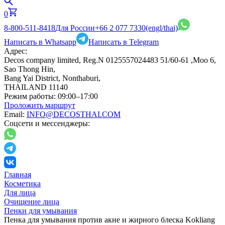
0
8-800-511-8418
Для России
+66 2 077 7330
(engl/thai)
Написать в Whatsapp
Написать в Telegram
Адрес:
Decos company limited, Reg.N 0125557024483 51/60-61 ,Moo 6,
Sao Thong Hin,
Bang Yai District, Nonthaburi,
THAILAND 11140
Режим работы:
09:00–17:00
Проложить маршрут
Email:
INFO@DECOSTHAI.COM
Соцсети и мессенджеры:
Главная
Косметика
Для лица
Очищение лица
Пенки для умывания
Пенка для умывания против акне и жирного блеска Kokliang