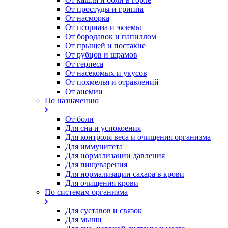
От простуды и гриппа
От насморка
Oт псориаза и экземы
От бородавок и папиллом
От прыщей и постакне
От рубцов и шрамов
От герпеса
От насекомых и укусов
От похмелья и отравлений
От анемии
По назначению
От боли
Для сна и успокоения
Для контроля веса и очищения организма
Для иммунитета
Для нормализации давления
Для пищеварения
Для нормализации сахара в крови
Для очищения крови
По системам организма
Для суставов и связок
Для мышц