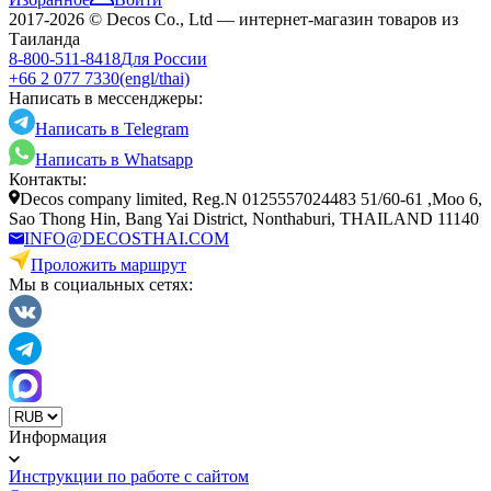
2017-2026 © Decos Co., Ltd — интернет-магазин товаров из
Таиланда
8-800-511-8418
Для России
+66 2 077 7330
(engl/thai)
Написать в мессенджеры:
Написать в Telegram
Написать в Whatsapp
Контакты:
Decos company limited, Reg.N 0125557024483 51/60-61 ,Moo 6,
Sao Thong Hin, Bang Yai District, Nonthaburi, THAILAND 11140
INFO@DECOSTHAI.COM
Проложить маршрут
Мы в социальных сетях:
Информация
Инструкции по работе с сайтом