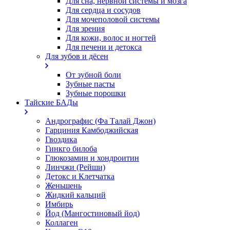
Для сна, нервной системы и мозга
Для сердца и сосудов
Для мочеполовой системы
Для зрения
Для кожи, волос и ногтей
Для печени и детокса
Для зубов и дёсен
От зубной боли
Зубные пасты
Зубные порошки
Тайские БАДы
Андрографис (Фа Талай Джон)
Гарциния Камбоджийская
Гвоздика
Гинкго билоба
Глюкозамин и хондроитин
Линчжи (Рейши)
Детокс и Клетчатка
Женьшень
Жидкий кальций
Имбирь
Йод (Мангостиновый йод)
Коллаген