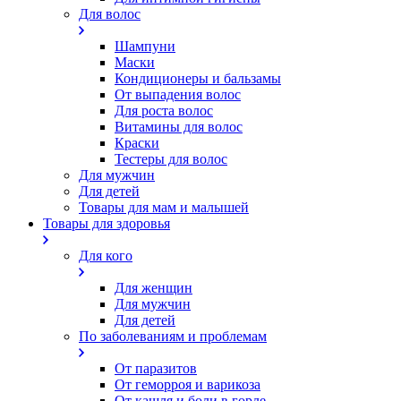
Для волос
Шампуни
Маски
Кондиционеры и бальзамы
От выпадения волос
Для роста волос
Витамины для волос
Краски
Тестеры для волос
Для мужчин
Для детей
Товары для мам и малышей
Товары для здоровья
Для кого
Для женщин
Для мужчин
Для детей
По заболеваниям и проблемам
От паразитов
Oт геморроя и варикоза
От кашля и боли в горле