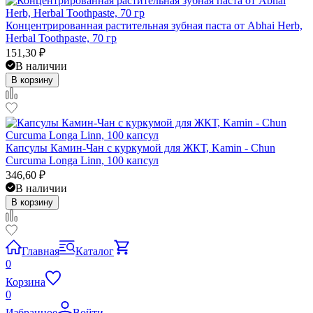
Концентрированная растительная зубная паста от Abhai Herb,
Herbal Toothpaste, 70 гр
151,30
₽
В наличии
В корзину
Капсулы Камин-Чан с куркумой для ЖКТ, Kamin - Chun
Curcuma Longa Linn, 100 капсул
346,60
₽
В наличии
В корзину
Главная
Каталог
0
Корзина
0
Избранное
Войти