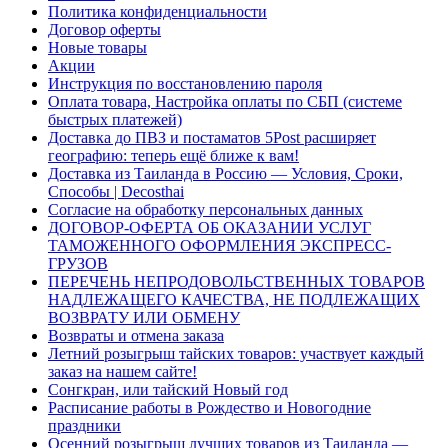
Политика конфиденциальности
Договор оферты
Новые товары
Акции
Инструкция по восстановлению пароля
Оплата товара, Настройка оплаты по СБП (системе
быстрых платежей)
Доставка до ПВЗ и постаматов 5Post расширяет
географию: теперь ещё ближе к вам!
Доставка из Таиланда в Россию — Условия, Сроки,
Способы | Decosthai
Согласие на обработку персональных данных
ДОГОВОР-ОФЕРТА ОБ ОКАЗАНИИ УСЛУГ
ТАМОЖЕННОГО ОФОРМЛЕНИЯ ЭКСПРЕСС-
ГРУЗОВ
ПЕРЕЧЕНЬ НЕПРОДОВОЛЬСТВЕННЫХ ТОВАРОВ
НАДЛЕЖАЩЕГО КАЧЕСТВА, НЕ ПОДЛЕЖАЩИХ
ВОЗВРАТУ ИЛИ ОБМЕНУ
Возвраты и отмена заказа
Летний розыгрыш тайских товаров: участвует каждый
заказ на нашем сайте!
Сонгкран, или тайский Новый год
Расписание работы в Рождество и Новогодние
праздники
Осенний розыгрыш лучших товаров из Таиланда —