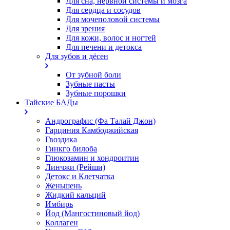
Для сна, нервной системы и мозга
Для сердца и сосудов
Для мочеполовой системы
Для зрения
Для кожи, волос и ногтей
Для печени и детокса
Для зубов и дёсен
От зубной боли
Зубные пасты
Зубные порошки
Тайские БАДы
Андрографис (Фа Талай Джон)
Гарциния Камбоджийская
Гвоздика
Гинкго билоба
Глюкозамин и хондроитин
Линчжи (Рейши)
Детокс и Клетчатка
Женьшень
Жидкий кальций
Имбирь
Йод (Мангостиновый йод)
Коллаген