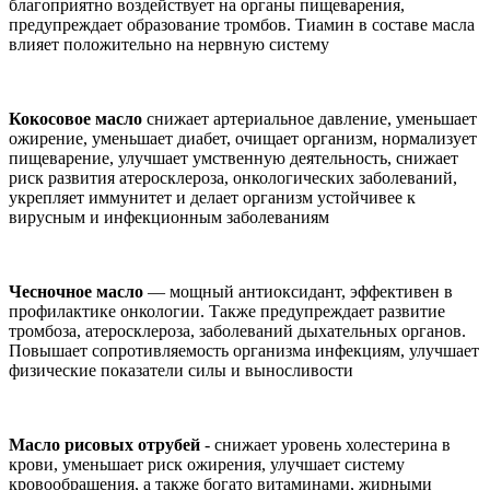
благоприятно воздействует на органы пищеварения,
предупреждает образование тромбов. Тиамин в составе масла
влияет положительно на нервную систему
Кокосовое масло
снижает артериальное давление, уменьшает
ожирение, уменьшает диабет, очищает организм,
нормализует
пищеварение, улучшает умственную деятельность, снижает
риск развития атеросклероза, онкологических заболеваний,
укрепляет иммунитет и делает организм устойчивее к
вирусным и инфекционным заболеваниям
Чесночное масло
— мощный антиоксидант, эффективен в
профилактике онкологии. Также предупреждает развитие
тромбоза, атеросклероза, заболеваний дыхательных органов.
Повышает сопротивляемость организма инфекциям, улучшает
физические показатели силы и выносливости
Масло рисовых отрубей
- с
нижает уровень холестерина в
крови
, у
меньш
ает риск ожирения, у
лучш
ает
систему
кровообращения, а также
богато витаминами, жирными