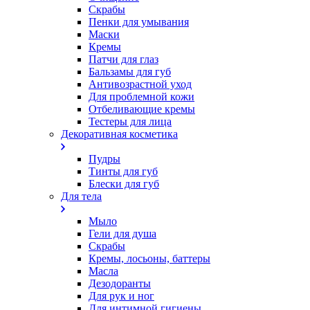
Скрабы
Пенки для умывания
Маски
Кремы
Патчи для глаз
Бальзамы для губ
Антивозрастной уход
Для проблемной кожи
Oтбеливающие кремы
Тестеры для лица
Декоративная косметика
Пудры
Тинты для губ
Блески для губ
Для тела
Мыло
Гели для душа
Скрабы
Кремы, лосьоны, баттеры
Масла
Дезодоранты
Для рук и ног
Для интимной гигиены