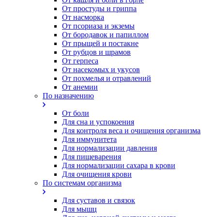
От простуды и гриппа
От насморка
Oт псориаза и экземы
От бородавок и папиллом
От прыщей и постакне
От рубцов и шрамов
От герпеса
От насекомых и укусов
От похмелья и отравлений
От анемии
По назначению
От боли
Для сна и успокоения
Для контроля веса и очищения организма
Для иммунитета
Для нормализации давления
Для пищеварения
Для нормализации сахара в крови
Для очищения крови
По системам организма
Для суставов и связок
Для мышц