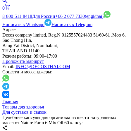
0
8-800-511-8418
Для России
+66 2 077 7330
(engl/thai)
Написать в Whatsapp
Написать в Telegram
Адрес:
Decos company limited, Reg.N 0125557024483 51/60-61 ,Moo 6,
Sao Thong Hin,
Bang Yai District, Nonthaburi,
THAILAND 11140
Режим работы:
09:00–17:00
Проложить маршрут
Email:
INFO@DECOSTHAI.COM
Соцсети и мессенджеры:
Главная
Товары для здоровья
Для суставов и связок
Целебные капсулы для организма из шести натуральных
масел от Nature Farm 6 Mix Oil 60 капсул