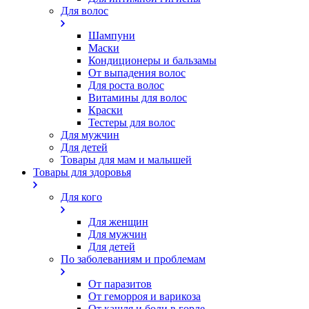
Для волос
Шампуни
Маски
Кондиционеры и бальзамы
От выпадения волос
Для роста волос
Витамины для волос
Краски
Тестеры для волос
Для мужчин
Для детей
Товары для мам и малышей
Товары для здоровья
Для кого
Для женщин
Для мужчин
Для детей
По заболеваниям и проблемам
От паразитов
Oт геморроя и варикоза
От кашля и боли в горле