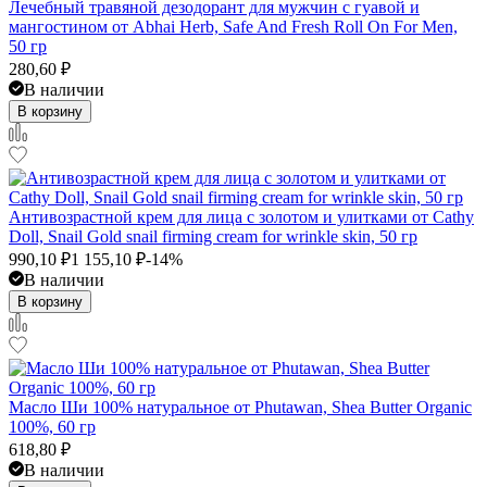
Лечебный травяной дезодорант для мужчин с гуавой и
мангостином от Abhai Herb, Safe And Fresh Roll On For Men,
50 гр
280,60
₽
В наличии
В корзину
Антивозрастной крем для лица с золотом и улитками от Cathy
Doll, Snail Gold snail firming cream for wrinkle skin, 50 гр
990,10
₽
1 155,10
₽
-14%
В наличии
В корзину
Масло Ши 100% натуральное от Phutawan, Shea Butter Organic
100%, 60 гр
618,80
₽
В наличии