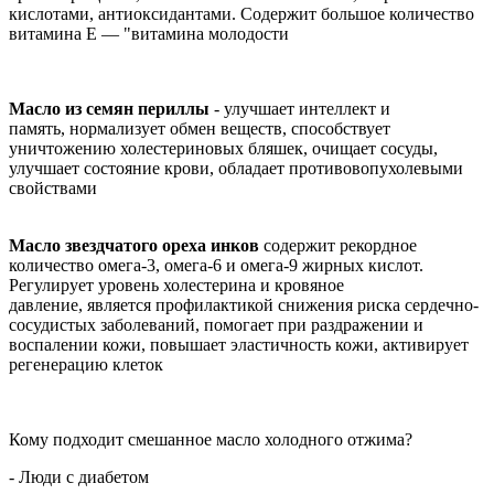
кислотами, антиоксидантами. Содержит большое количество
витамина Е — "витамина молодости
Масло из семян периллы
-
улучшает интеллект и
память
,
нормализует обмен веществ, способствует
уничтожению холестериновых бляшек, очищает сосуды,
улучшает состояние крови, обладает противовопухолевыми
свойствами
Масло звездчатого ореха инков
содержит рекордное
количество омега-3, омега-6 и омега-9 жирных кислот.
Регулирует уровень холестерина и кровяное
давление,
является п
рофилактик
ой
снижени
я
риска сердечно-
сосудистых заболеваний,
помогает при раздражении и
воспалении кожи, повышает эластичность кожи, активирует
регенерацию клеток
Кому подходит смешанное масло холодного отжима?
- Люди с диабетом