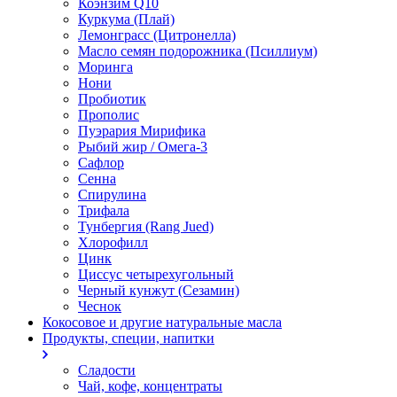
Коэнзим Q10
Куркума (Плай)
Лемонграсс (Цитронелла)
Масло семян подорожника (Псиллиум)
Моринга
Нони
Пробиотик
Прополис
Пуэрария Мирифика
Рыбий жир / Омега-3
Сафлор
Сенна
Спирулина
Трифала
Тунбергия (Rang Jued)
Хлорофилл
Цинк
Циссус четырехугольный
Черный кунжут (Сезамин)
Чеснок
Кокосовое и другие натуральные масла
Продукты, специи, напитки
Сладости
Чай, кофе, концентраты