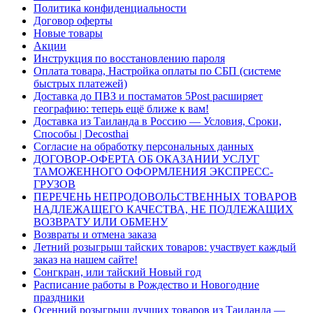
Политика конфиденциальности
Договор оферты
Новые товары
Акции
Инструкция по восстановлению пароля
Оплата товара, Настройка оплаты по СБП (системе
быстрых платежей)
Доставка до ПВЗ и постаматов 5Post расширяет
географию: теперь ещё ближе к вам!
Доставка из Таиланда в Россию — Условия, Сроки,
Способы | Decosthai
Согласие на обработку персональных данных
ДОГОВОР-ОФЕРТА ОБ ОКАЗАНИИ УСЛУГ
ТАМОЖЕННОГО ОФОРМЛЕНИЯ ЭКСПРЕСС-
ГРУЗОВ
ПЕРЕЧЕНЬ НЕПРОДОВОЛЬСТВЕННЫХ ТОВАРОВ
НАДЛЕЖАЩЕГО КАЧЕСТВА, НЕ ПОДЛЕЖАЩИХ
ВОЗВРАТУ ИЛИ ОБМЕНУ
Возвраты и отмена заказа
Летний розыгрыш тайских товаров: участвует каждый
заказ на нашем сайте!
Сонгкран, или тайский Новый год
Расписание работы в Рождество и Новогодние
праздники
Осенний розыгрыш лучших товаров из Таиланда —