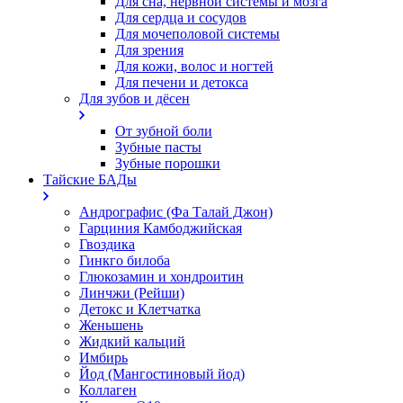
Для сна, нервной системы и мозга
Для сердца и сосудов
Для мочеполовой системы
Для зрения
Для кожи, волос и ногтей
Для печени и детокса
Для зубов и дёсен
От зубной боли
Зубные пасты
Зубные порошки
Тайские БАДы
Андрографис (Фа Талай Джон)
Гарциния Камбоджийская
Гвоздика
Гинкго билоба
Глюкозамин и хондроитин
Линчжи (Рейши)
Детокс и Клетчатка
Женьшень
Жидкий кальций
Имбирь
Йод (Мангостиновый йод)
Коллаген