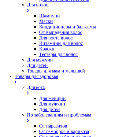
Для волос
Шампуни
Маски
Кондиционеры и бальзамы
От выпадения волос
Для роста волос
Витамины для волос
Краски
Тестеры для волос
Для мужчин
Для детей
Товары для мам и малышей
Товары для здоровья
Для кого
Для женщин
Для мужчин
Для детей
По заболеваниям и проблемам
От паразитов
Oт геморроя и варикоза
От кашля и боли в горле