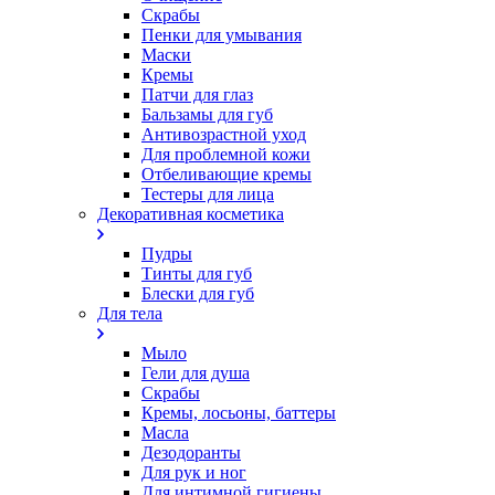
Скрабы
Пенки для умывания
Маски
Кремы
Патчи для глаз
Бальзамы для губ
Антивозрастной уход
Для проблемной кожи
Oтбеливающие кремы
Тестеры для лица
Декоративная косметика
Пудры
Тинты для губ
Блески для губ
Для тела
Мыло
Гели для душа
Скрабы
Кремы, лосьоны, баттеры
Масла
Дезодоранты
Для рук и ног
Для интимной гигиены