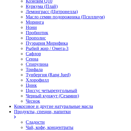
Коэнзим Q10
Куркума (Плай)
Лемонграсс (Цитронелла)
Масло семян подорожника (Псиллиум)
Моринга
Нони
Пробиотик
Прополис
Пуэрария Мирифика
Рыбий жир / Омега-3
Сафлор
Сенна
Спирулина
Трифала
Тунбергия (Rang Jued)
Хлорофилл
Цинк
Циссус четырехугольный
Черный кунжут (Сезамин)
Чеснок
Кокосовое и другие натуральные масла
Продукты, специи, напитки
Сладости
Чай, кофе, концентраты