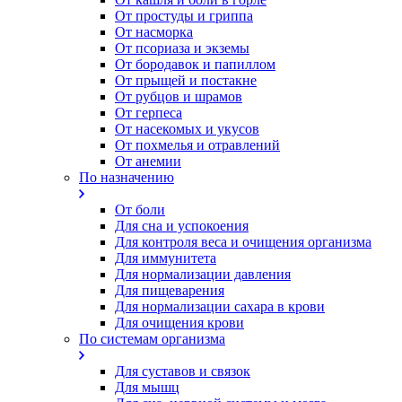
От простуды и гриппа
От насморка
Oт псориаза и экземы
От бородавок и папиллом
От прыщей и постакне
От рубцов и шрамов
От герпеса
От насекомых и укусов
От похмелья и отравлений
От анемии
По назначению
От боли
Для сна и успокоения
Для контроля веса и очищения организма
Для иммунитета
Для нормализации давления
Для пищеварения
Для нормализации сахара в крови
Для очищения крови
По системам организма
Для суставов и связок
Для мышц