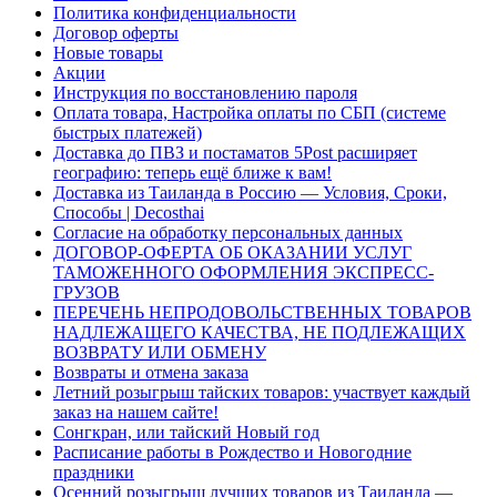
Политика конфиденциальности
Договор оферты
Новые товары
Акции
Инструкция по восстановлению пароля
Оплата товара, Настройка оплаты по СБП (системе
быстрых платежей)
Доставка до ПВЗ и постаматов 5Post расширяет
географию: теперь ещё ближе к вам!
Доставка из Таиланда в Россию — Условия, Сроки,
Способы | Decosthai
Согласие на обработку персональных данных
ДОГОВОР-ОФЕРТА ОБ ОКАЗАНИИ УСЛУГ
ТАМОЖЕННОГО ОФОРМЛЕНИЯ ЭКСПРЕСС-
ГРУЗОВ
ПЕРЕЧЕНЬ НЕПРОДОВОЛЬСТВЕННЫХ ТОВАРОВ
НАДЛЕЖАЩЕГО КАЧЕСТВА, НЕ ПОДЛЕЖАЩИХ
ВОЗВРАТУ ИЛИ ОБМЕНУ
Возвраты и отмена заказа
Летний розыгрыш тайских товаров: участвует каждый
заказ на нашем сайте!
Сонгкран, или тайский Новый год
Расписание работы в Рождество и Новогодние
праздники
Осенний розыгрыш лучших товаров из Таиланда —