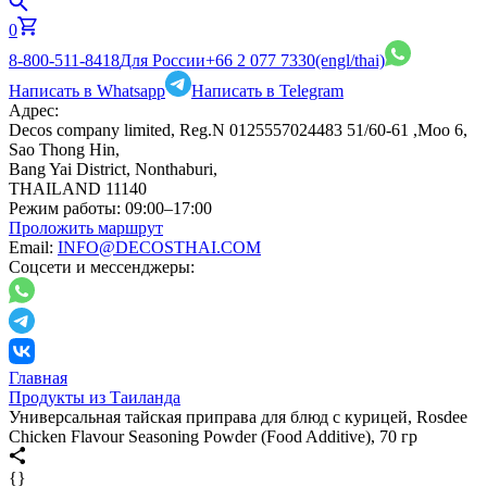
0
8-800-511-8418
Для России
+66 2 077 7330
(engl/thai)
Написать в Whatsapp
Написать в Telegram
Адрес:
Decos company limited, Reg.N 0125557024483 51/60-61 ,Moo 6,
Sao Thong Hin,
Bang Yai District, Nonthaburi,
THAILAND 11140
Режим работы:
09:00–17:00
Проложить маршрут
Email:
INFO@DECOSTHAI.COM
Соцсети и мессенджеры:
Главная
Продукты из Таиланда
Универсальная тайская приправа для блюд с курицей, Rosdee
Chicken Flavour Seasoning Powder (Food Additive), 70 гр
{}