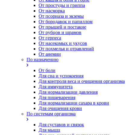
От простуды и гриппа
От насморка
Oт псориаза и экземы
От бородавок и папиллом
От прыщей и постакне
От рубцов и шрамов
От герпеса
От насекомых и укусов
От похмелья и отравлений
От анемии
По назначению
От боли
Для сна и успокоения
Для контроля веса и очищения организма
Для иммунитета
Для нормализации давления
Для пищеварения
Для нормализации сахара в крови
Для очищения крови
По системам организма
Для суставов и связок
Для мышц