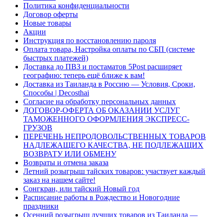
Политика конфиденциальности
Договор оферты
Новые товары
Акции
Инструкция по восстановлению пароля
Оплата товара, Настройка оплаты по СБП (системе
быстрых платежей)
Доставка до ПВЗ и постаматов 5Post расширяет
географию: теперь ещё ближе к вам!
Доставка из Таиланда в Россию — Условия, Сроки,
Способы | Decosthai
Согласие на обработку персональных данных
ДОГОВОР-ОФЕРТА ОБ ОКАЗАНИИ УСЛУГ
ТАМОЖЕННОГО ОФОРМЛЕНИЯ ЭКСПРЕСС-
ГРУЗОВ
ПЕРЕЧЕНЬ НЕПРОДОВОЛЬСТВЕННЫХ ТОВАРОВ
НАДЛЕЖАЩЕГО КАЧЕСТВА, НЕ ПОДЛЕЖАЩИХ
ВОЗВРАТУ ИЛИ ОБМЕНУ
Возвраты и отмена заказа
Летний розыгрыш тайских товаров: участвует каждый
заказ на нашем сайте!
Сонгкран, или тайский Новый год
Расписание работы в Рождество и Новогодние
праздники
Осенний розыгрыш лучших товаров из Таиланда —