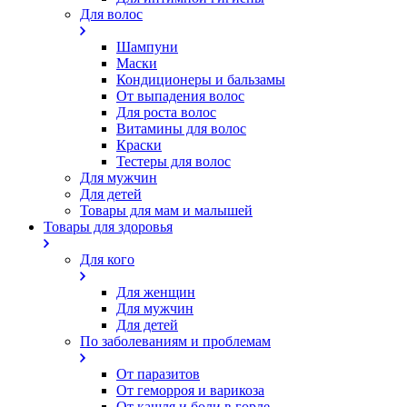
Для волос
Шампуни
Маски
Кондиционеры и бальзамы
От выпадения волос
Для роста волос
Витамины для волос
Краски
Тестеры для волос
Для мужчин
Для детей
Товары для мам и малышей
Товары для здоровья
Для кого
Для женщин
Для мужчин
Для детей
По заболеваниям и проблемам
От паразитов
Oт геморроя и варикоза
От кашля и боли в горле