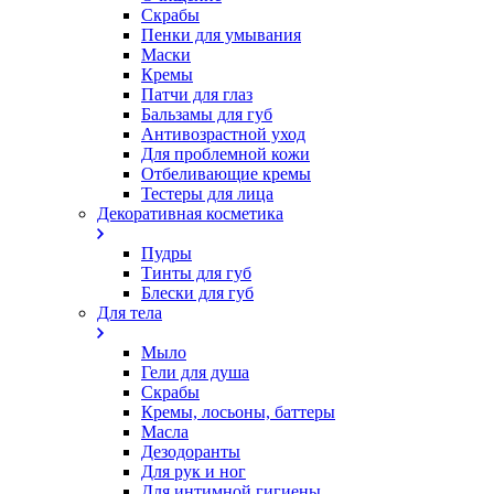
Скрабы
Пенки для умывания
Маски
Кремы
Патчи для глаз
Бальзамы для губ
Антивозрастной уход
Для проблемной кожи
Oтбеливающие кремы
Тестеры для лица
Декоративная косметика
Пудры
Тинты для губ
Блески для губ
Для тела
Мыло
Гели для душа
Скрабы
Кремы, лосьоны, баттеры
Масла
Дезодоранты
Для рук и ног
Для интимной гигиены