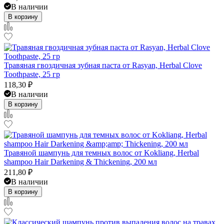
В наличии
В корзину
Травяная гвоздичная зубная паста от Rasyan, Herbal Clove
Toothpaste, 25 гр
118,30
₽
В наличии
В корзину
Травяной шампунь для темных волос от Kokliang, Herbal
shampoo Hair Darkening & Thickening, 200 мл
211,80
₽
В наличии
В корзину