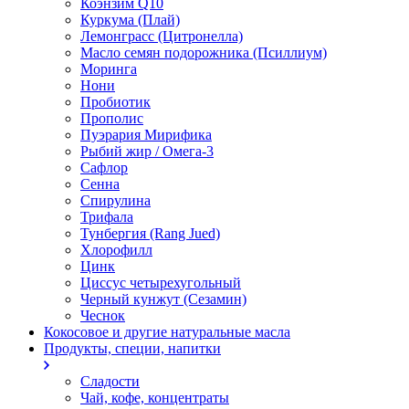
Коэнзим Q10
Куркума (Плай)
Лемонграсс (Цитронелла)
Масло семян подорожника (Псиллиум)
Моринга
Нони
Пробиотик
Прополис
Пуэрария Мирифика
Рыбий жир / Омега-3
Сафлор
Сенна
Спирулина
Трифала
Тунбергия (Rang Jued)
Хлорофилл
Цинк
Циссус четырехугольный
Черный кунжут (Сезамин)
Чеснок
Кокосовое и другие натуральные масла
Продукты, специи, напитки
Сладости
Чай, кофе, концентраты