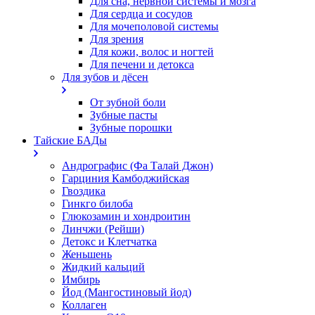
Для сна, нервной системы и мозга
Для сердца и сосудов
Для мочеполовой системы
Для зрения
Для кожи, волос и ногтей
Для печени и детокса
Для зубов и дёсен
От зубной боли
Зубные пасты
Зубные порошки
Тайские БАДы
Андрографис (Фа Талай Джон)
Гарциния Камбоджийская
Гвоздика
Гинкго билоба
Глюкозамин и хондроитин
Линчжи (Рейши)
Детокс и Клетчатка
Женьшень
Жидкий кальций
Имбирь
Йод (Мангостиновый йод)
Коллаген