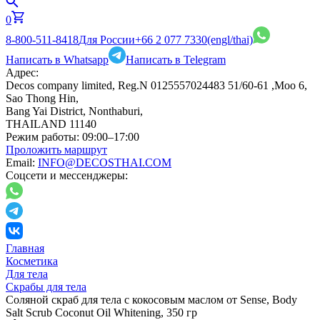
0
8-800-511-8418
Для России
+66 2 077 7330
(engl/thai)
Написать в Whatsapp
Написать в Telegram
Адрес:
Decos company limited, Reg.N 0125557024483 51/60-61 ,Moo 6,
Sao Thong Hin,
Bang Yai District, Nonthaburi,
THAILAND 11140
Режим работы:
09:00–17:00
Проложить маршрут
Email:
INFO@DECOSTHAI.COM
Соцсети и мессенджеры:
Главная
Косметика
Для тела
Скрабы для тела
Соляной скраб для тела c кокосовым маслом от Sense, Body
Salt Scrub Coconut Oil Whitening, 350 гр