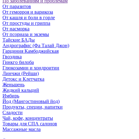
По заболеваниям и проблемам
От паразитов
Oт геморроя и варикоза
От кашля и боли в горле
От простуды и гриппа
От насморка
Oт псориаза и экземы
Тайские БАДы
Андрографис (Фа Талай Джон)
Гарциния Камбоджийская
Гвоздика
Гинкго билоба
Глюкозамин и хондроитин
Линчжи (Рейши)
Детокс и Клетчатка
Женьшень
Жидкий кальций
Имбирь
Йод (Мангостиновый йод)
Продукты, специи, напитки
Сладости
Чай, кофе, концентраты
Товары для СПА салонов
Массажные масла