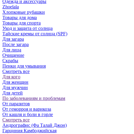
Одежда и аксессуары
Zhoelala
Хлопковые рубашки
Товары для дома
Товары для спорта
Уход и защита от солнца
Тайские кремы от солнца (SPF)
Для загара
После загара
Для лица
Очищение
Скрабы
Пенки для умывания
Смотреть все
Для кого
Для женщин
Для мужчин
Для детей
По заболеваниям и проблемам
От паразитов
Oт геморроя и варикоза
От кашля и боли в горле
Смотреть все
Андрографис (Фа Талай Джон)
Гарциния Камбоджийская