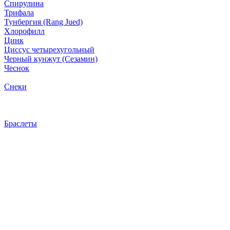
Спирулина
Трифала
Тунбергия (Rang Jued)
Хлорофилл
Цинк
Циссус четырехугольный
Черный кунжут (Сезамин)
Чеснок
Снеки
Браслеты