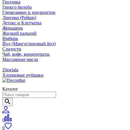
Гвоздика
Гинкго билоба
Глюкозамин и хондроитин
Линчжи (Рейши)
Детокс и Клетчатка
Женьшень
Жидкий кальций
Имбирь
Йод (Мангостиновый йод)
Сладости
Чай, кофе, концентраты
Массажные масла
Zhoelala
Хлопковые рубашки
Каталог
0
0