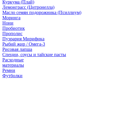
Куркума (Плай)
Лемонграсс (Цитронелла)
Масло семян подорожника (Псиллиум)
Моринга
Нони
Пробиотик
Прополис
Пуэрария Мирифика
Рыбий жир / Омега-3
Рисовая лапша
Специи, соусы и тайские пасты
Расходные
материалы
Ремни
Футболки