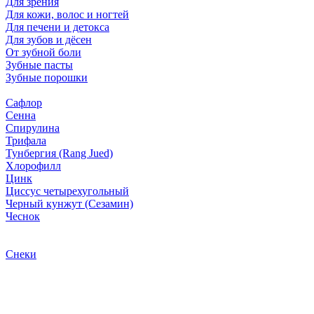
Для зрения
Для кожи, волос и ногтей
Для печени и детокса
Для зубов и дёсен
От зубной боли
Зубные пасты
Зубные порошки
Сафлор
Сенна
Спирулина
Трифала
Тунбергия (Rang Jued)
Хлорофилл
Цинк
Циссус четырехугольный
Черный кунжут (Сезамин)
Чеснок
Снеки