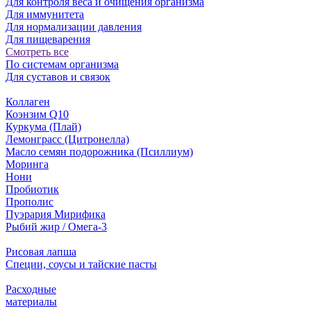
Для контроля веса и очищения организма
Для иммунитета
Для нормализации давления
Для пищеварения
Смотреть все
По системам организма
Для суставов и связок
Коллаген
Коэнзим Q10
Куркума (Плай)
Лемонграсс (Цитронелла)
Масло семян подорожника (Псиллиум)
Моринга
Нони
Пробиотик
Прополис
Пуэрария Мирифика
Рыбий жир / Омега-3
Рисовая лапша
Специи, соусы и тайские пасты
Расходные
материалы