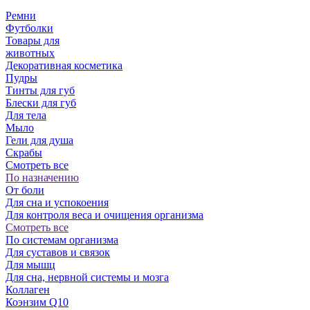
Ремни
Футболки
Товары для
животных
Декоративная косметика
Пудры
Тинты для губ
Блески для губ
Для тела
Мыло
Гели для душа
Скрабы
Смотреть все
По назначению
От боли
Для сна и успокоения
Для контроля веса и очищения организма
Смотреть все
По системам организма
Для суставов и связок
Для мышц
Для сна, нервной системы и мозга
Коллаген
Коэнзим Q10