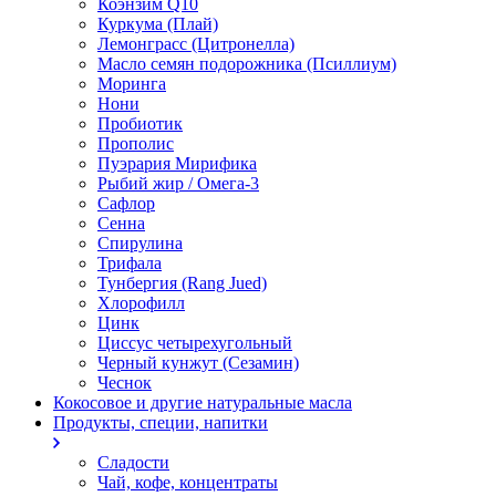
Коэнзим Q10
Куркума (Плай)
Лемонграсс (Цитронелла)
Масло семян подорожника (Псиллиум)
Моринга
Нони
Пробиотик
Прополис
Пуэрария Мирифика
Рыбий жир / Омега-3
Сафлор
Сенна
Спирулина
Трифала
Тунбергия (Rang Jued)
Хлорофилл
Цинк
Циссус четырехугольный
Черный кунжут (Сезамин)
Чеснок
Кокосовое и другие натуральные масла
Продукты, специи, напитки
Сладости
Чай, кофе, концентраты