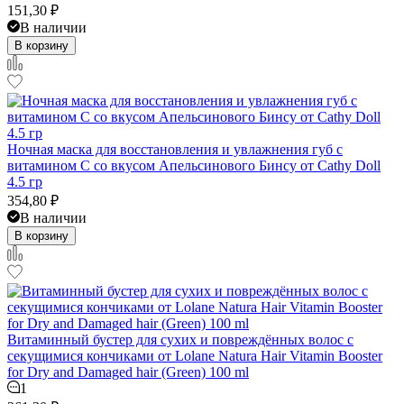
151,30
₽
В наличии
В корзину
Ночная маска для восстановления и увлажнения губ с
витамином С со вкусом Апельсинового Бинсу от Cathy Doll
4.5 гр
354,80
₽
В наличии
В корзину
Витаминный бустер для сухих и повреждённых волос с
секущимися кончиками от Lolane Natura Hair Vitamin Booster
for Dry and Damaged hair (Green) 100 ml
1