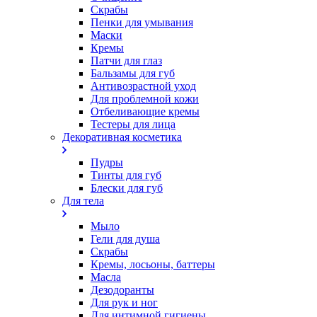
Скрабы
Пенки для умывания
Маски
Кремы
Патчи для глаз
Бальзамы для губ
Антивозрастной уход
Для проблемной кожи
Oтбеливающие кремы
Тестеры для лица
Декоративная косметика
Пудры
Тинты для губ
Блески для губ
Для тела
Мыло
Гели для душа
Скрабы
Кремы, лосьоны, баттеры
Масла
Дезодоранты
Для рук и ног
Для интимной гигиены