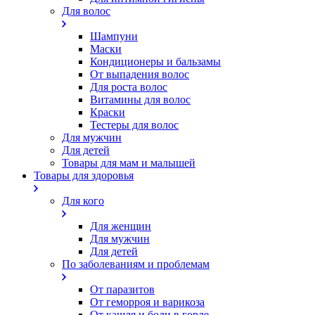
Для волос
Шампуни
Маски
Кондиционеры и бальзамы
От выпадения волос
Для роста волос
Витамины для волос
Краски
Тестеры для волос
Для мужчин
Для детей
Товары для мам и малышей
Товары для здоровья
Для кого
Для женщин
Для мужчин
Для детей
По заболеваниям и проблемам
От паразитов
Oт геморроя и варикоза
От кашля и боли в горле