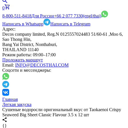
0
8-800-511-8418
Для России
+66 2 077 7330
(engl/thai)
Написать в Whatsapp
Написать в Telegram
Адрес:
Decos company limited, Reg.N 0125557024483 51/60-61 ,Moo 6,
Sao Thong Hin,
Bang Yai District, Nonthaburi,
THAILAND 11140
Режим работы:
09:00–17:00
Проложить маршрут
Email:
INFO@DECOSTHAI.COM
Соцсети и мессенджеры:
Главная
Легкая закуска
Сушеные водоросли оригинальный вкус от Taokaenoi Crispy
Seaweed Big Sheet Classic Flavour 3.5 x 12 шт
{}