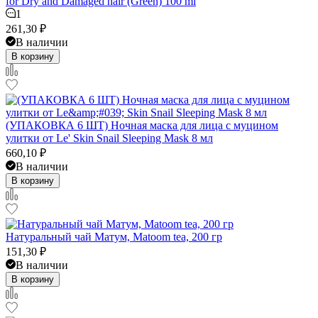
for Dry and Damaged hair (Green) 100 ml
1
261,30
₽
В наличии
В корзину
(УПАКОВКА 6 ШТ) Ночная маска для лица с муцином
улитки от Le' Skin Snail Sleeping Mask 8 мл
660,10
₽
В наличии
В корзину
Натуральный чай Матум, Matoom tea, 200 гр
151,30
₽
В наличии
В корзину