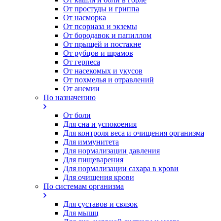
От простуды и гриппа
От насморка
Oт псориаза и экземы
От бородавок и папиллом
От прыщей и постакне
От рубцов и шрамов
От герпеса
От насекомых и укусов
От похмелья и отравлений
От анемии
По назначению
От боли
Для сна и успокоения
Для контроля веса и очищения организма
Для иммунитета
Для нормализации давления
Для пищеварения
Для нормализации сахара в крови
Для очищения крови
По системам организма
Для суставов и связок
Для мышц