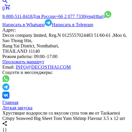
0
8-800-511-8418
Для России
+66 2 077 7330
(engl/thai)
Написать в Whatsapp
Написать в Telegram
Адрес:
Decos company limited, Reg.N 0125557024483 51/60-61 ,Moo 6,
Sao Thong Hin,
Bang Yai District, Nonthaburi,
THAILAND 11140
Режим работы:
09:00–17:00
Проложить маршрут
Email:
INFO@DECOSTHAI.COM
Соцсети и мессенджеры:
Главная
Легкая закуска
Хрустящие водоросли со вкусом супа том ям от Taokaenoi
Crispy Seaweed Big Sheet Tom Yum Shrimp Flavour 3.5 x 12 шт
{}