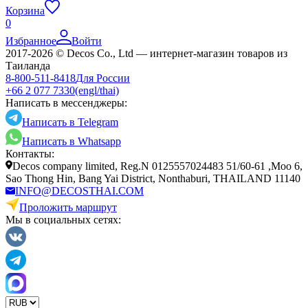
Корзина
0
Избранное
Войти
2017-2026 © Decos Co., Ltd — интернет-магазин товаров из
Таиланда
8-800-511-8418
Для России
+66 2 077 7330
(engl/thai)
Написать в мессенджеры:
Написать в Telegram
Написать в Whatsapp
Контакты:
Decos company limited, Reg.N 0125557024483 51/60-61 ,Moo 6,
Sao Thong Hin, Bang Yai District, Nonthaburi, THAILAND 11140
INFO@DECOSTHAI.COM
Проложить маршрут
Мы в социальных сетях: