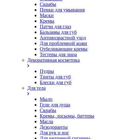
Скрабы
Пенки для умывания
Маски
Кремы
Патчи для глаз
Бальзамы для губ
Антивозрастной уход
Для проблемной кожи
Oтбеливающие кремы
Тестеры для лица
Декоративная косметика
Пудры
Тинты для губ
Блески для губ
Для тела
Мыло
Гели для душа
Скрабы
Кремы, лосьоны, баттеры
Масла
Дезодоранты
Для рук и ног
Для интимной гигиены