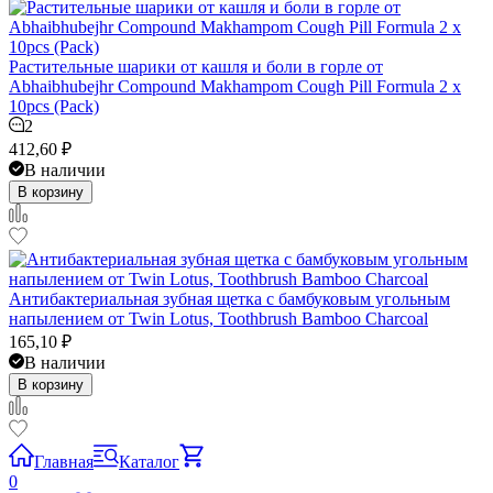
Растительные шарики от кашля и боли в горле от
Abhaibhubejhr Compound Makhampom Cough Pill Formula 2 x
10pcs (Pack)
2
412,60
₽
В наличии
В корзину
Антибактериальная зубная щетка с бамбуковым угольным
напылением от Twin Lotus, Toothbrush Bamboo Charcoal
165,10
₽
В наличии
В корзину
Главная
Каталог
0