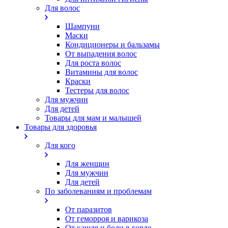
Для волос
Шампуни
Маски
Кондиционеры и бальзамы
От выпадения волос
Для роста волос
Витамины для волос
Краски
Тестеры для волос
Для мужчин
Для детей
Товары для мам и малышей
Товары для здоровья
Для кого
Для женщин
Для мужчин
Для детей
По заболеваниям и проблемам
От паразитов
Oт геморроя и варикоза
От кашля и боли в горле