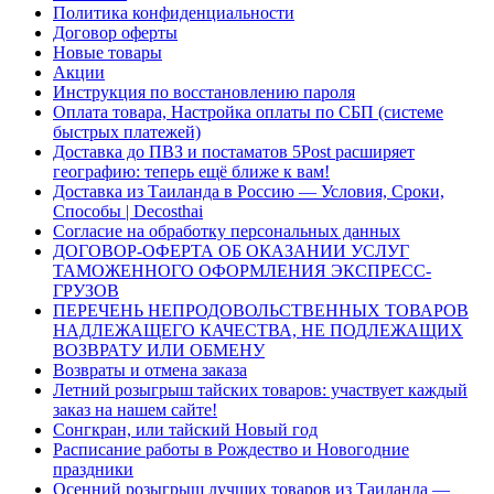
Политика конфиденциальности
Договор оферты
Новые товары
Акции
Инструкция по восстановлению пароля
Оплата товара, Настройка оплаты по СБП (системе
быстрых платежей)
Доставка до ПВЗ и постаматов 5Post расширяет
географию: теперь ещё ближе к вам!
Доставка из Таиланда в Россию — Условия, Сроки,
Способы | Decosthai
Согласие на обработку персональных данных
ДОГОВОР-ОФЕРТА ОБ ОКАЗАНИИ УСЛУГ
ТАМОЖЕННОГО ОФОРМЛЕНИЯ ЭКСПРЕСС-
ГРУЗОВ
ПЕРЕЧЕНЬ НЕПРОДОВОЛЬСТВЕННЫХ ТОВАРОВ
НАДЛЕЖАЩЕГО КАЧЕСТВА, НЕ ПОДЛЕЖАЩИХ
ВОЗВРАТУ ИЛИ ОБМЕНУ
Возвраты и отмена заказа
Летний розыгрыш тайских товаров: участвует каждый
заказ на нашем сайте!
Сонгкран, или тайский Новый год
Расписание работы в Рождество и Новогодние
праздники
Осенний розыгрыш лучших товаров из Таиланда —