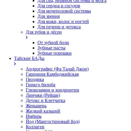
Для сна, нервной системы и мозга
Для сердца и сосудов
Для мочеполовой системы
Для зрения
Для кожи, волос и ногтей
Для печени и детокса
Для зубов и дёсен
От зубной боли
Зубные пасты
Зубные порошки
Тайские БАДы
Андрографис (Фа Талай Джон)
Гарциния Камбоджийская
Гвоздика
Гинкго билоба
Глюкозамин и хондроитин
Линчжи (Рейши)
Детокс и Клетчатка
Женьшень
Жидкий кальций
Имбирь
Йод (Мангостиновый йод)
Коллаген