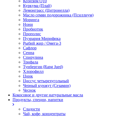
Коэнзим Q10
Куркума (Плай)
Лемонграсс (Цитронелла)
Масло семян подорожника (Псиллиум)
Моринга
Нони
Пробиотик
Прополис
Пуэрария Мирифика
Рыбий жир / Омега-3
Сафлор
Сенна
Спирулина
Трифала
Тунбергия (Rang Jued)
Хлорофилл
Цинк
Циссус четырехугольный
Черный кунжут (Сезамин)
Чеснок
Кокосовое и другие натуральные масла
Продукты, специи, напитки
Сладости
Чай, кофе, концентраты