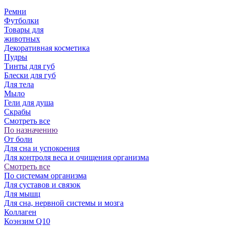
Ремни
Футболки
Товары для
животных
Декоративная косметика
Пудры
Тинты для губ
Блески для губ
Для тела
Мыло
Гели для душа
Скрабы
Смотреть все
По назначению
От боли
Для сна и успокоения
Для контроля веса и очищения организма
Смотреть все
По системам организма
Для суставов и связок
Для мышц
Для сна, нервной системы и мозга
Коллаген
Коэнзим Q10