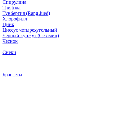
Спирулина
Трифала
Тунбергия (Rang Jued)
Хлорофилл
Цинк
Циссус четырехугольный
Черный кунжут (Сезамин)
Чеснок
Снеки
Браслеты