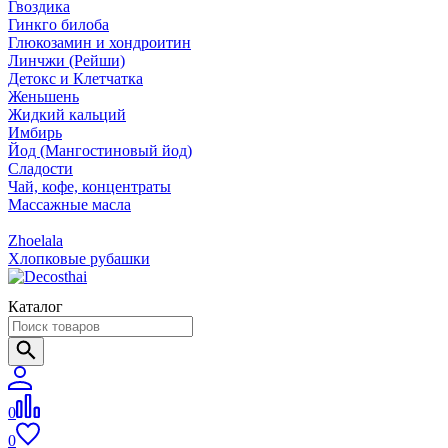
Гвоздика
Гинкго билоба
Глюкозамин и хондроитин
Линчжи (Рейши)
Детокс и Клетчатка
Женьшень
Жидкий кальций
Имбирь
Йод (Мангостиновый йод)
Сладости
Чай, кофе, концентраты
Массажные масла
Zhoelala
Хлопковые рубашки
Каталог
0
0