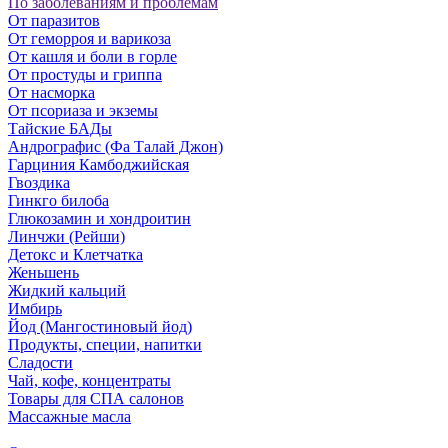
По заболеваниям и проблемам
От паразитов
Oт геморроя и варикоза
От кашля и боли в горле
От простуды и гриппа
От насморка
Oт псориаза и экземы
Тайские БАДы
Андрографис (Фа Талай Джон)
Гарциния Камбоджийская
Гвоздика
Гинкго билоба
Глюкозамин и хондроитин
Линчжи (Рейши)
Детокс и Клетчатка
Женьшень
Жидкий кальций
Имбирь
Йод (Мангостиновый йод)
Продукты, специи, напитки
Сладости
Чай, кофе, концентраты
Товары для СПА салонов
Массажные масла