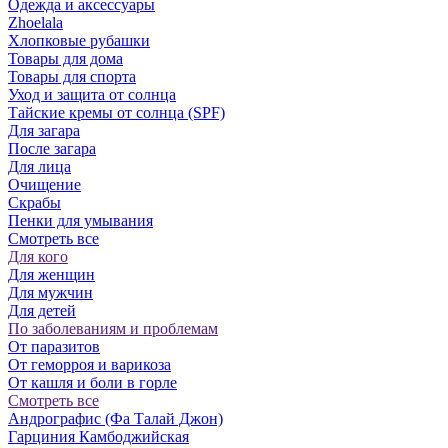
Одежда и аксессуары
Zhoelala
Хлопковые рубашки
Товары для дома
Товары для спорта
Уход и защита от солнца
Тайские кремы от солнца (SPF)
Для загара
После загара
Для лица
Очищение
Скрабы
Пенки для умывания
Смотреть все
Для кого
Для женщин
Для мужчин
Для детей
По заболеваниям и проблемам
От паразитов
Oт геморроя и варикоза
От кашля и боли в горле
Смотреть все
Андрографис (Фа Талай Джон)
Гарциния Камбоджийская