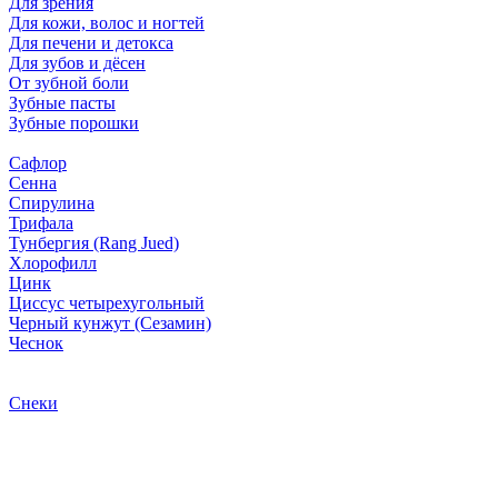
Для зрения
Для кожи, волос и ногтей
Для печени и детокса
Для зубов и дёсен
От зубной боли
Зубные пасты
Зубные порошки
Сафлор
Сенна
Спирулина
Трифала
Тунбергия (Rang Jued)
Хлорофилл
Цинк
Циссус четырехугольный
Черный кунжут (Сезамин)
Чеснок
Снеки