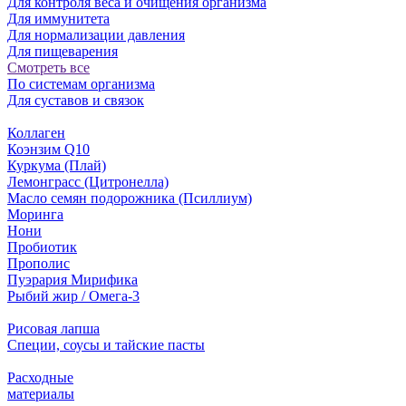
Для контроля веса и очищения организма
Для иммунитета
Для нормализации давления
Для пищеварения
Смотреть все
По системам организма
Для суставов и связок
Коллаген
Коэнзим Q10
Куркума (Плай)
Лемонграсс (Цитронелла)
Масло семян подорожника (Псиллиум)
Моринга
Нони
Пробиотик
Прополис
Пуэрария Мирифика
Рыбий жир / Омега-3
Рисовая лапша
Специи, соусы и тайские пасты
Расходные
материалы