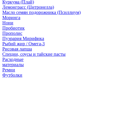
Куркума (Плай)
Лемонграсс (Цитронелла)
Масло семян подорожника (Псиллиум)
Моринга
Нони
Пробиотик
Прополис
Пуэрария Мирифика
Рыбий жир / Омега-3
Рисовая лапша
Специи, соусы и тайские пасты
Расходные
материалы
Ремни
Футболки