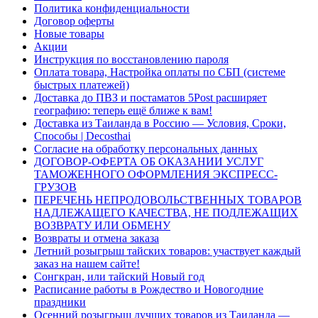
Политика конфиденциальности
Договор оферты
Новые товары
Акции
Инструкция по восстановлению пароля
Оплата товара, Настройка оплаты по СБП (системе
быстрых платежей)
Доставка до ПВЗ и постаматов 5Post расширяет
географию: теперь ещё ближе к вам!
Доставка из Таиланда в Россию — Условия, Сроки,
Способы | Decosthai
Согласие на обработку персональных данных
ДОГОВОР-ОФЕРТА ОБ ОКАЗАНИИ УСЛУГ
ТАМОЖЕННОГО ОФОРМЛЕНИЯ ЭКСПРЕСС-
ГРУЗОВ
ПЕРЕЧЕНЬ НЕПРОДОВОЛЬСТВЕННЫХ ТОВАРОВ
НАДЛЕЖАЩЕГО КАЧЕСТВА, НЕ ПОДЛЕЖАЩИХ
ВОЗВРАТУ ИЛИ ОБМЕНУ
Возвраты и отмена заказа
Летний розыгрыш тайских товаров: участвует каждый
заказ на нашем сайте!
Сонгкран, или тайский Новый год
Расписание работы в Рождество и Новогодние
праздники
Осенний розыгрыш лучших товаров из Таиланда —