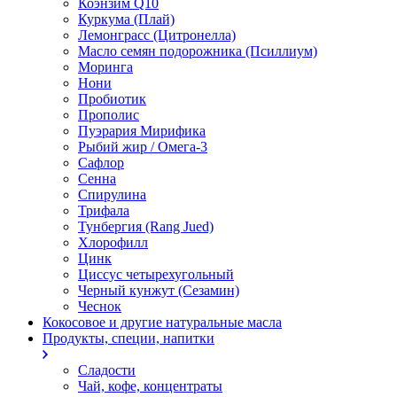
Коэнзим Q10
Куркума (Плай)
Лемонграсс (Цитронелла)
Масло семян подорожника (Псиллиум)
Моринга
Нони
Пробиотик
Прополис
Пуэрария Мирифика
Рыбий жир / Омега-3
Сафлор
Сенна
Спирулина
Трифала
Тунбергия (Rang Jued)
Хлорофилл
Цинк
Циссус четырехугольный
Черный кунжут (Сезамин)
Чеснок
Кокосовое и другие натуральные масла
Продукты, специи, напитки
Сладости
Чай, кофе, концентраты