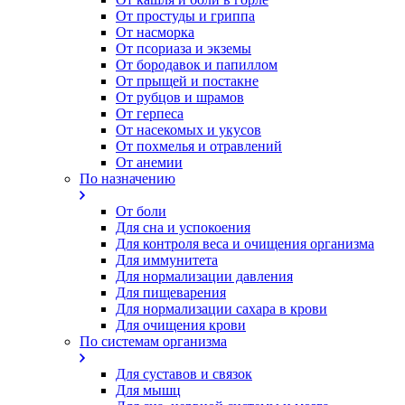
От простуды и гриппа
От насморка
Oт псориаза и экземы
От бородавок и папиллом
От прыщей и постакне
От рубцов и шрамов
От герпеса
От насекомых и укусов
От похмелья и отравлений
От анемии
По назначению
От боли
Для сна и успокоения
Для контроля веса и очищения организма
Для иммунитета
Для нормализации давления
Для пищеварения
Для нормализации сахара в крови
Для очищения крови
По системам организма
Для суставов и связок
Для мышц