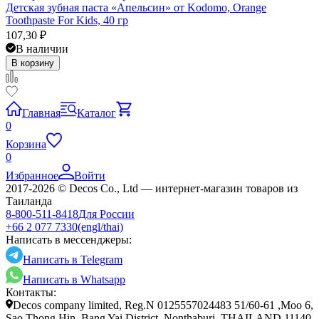
Детская зубная паста «Апельсин» от Kodomo, Orange
Toothpaste For Kids, 40 гр
107,30
₽
В наличии
В корзину
Главная
Каталог
0
Корзина
0
Избранное
Войти
2017-2026 © Decos Co., Ltd — интернет-магазин товаров из
Таиланда
8-800-511-8418
Для России
+66 2 077 7330
(engl/thai)
Написать в мессенджеры:
Написать в Telegram
Написать в Whatsapp
Контакты:
Decos company limited, Reg.N 0125557024483 51/60-61 ,Moo 6,
Sao Thong Hin, Bang Yai District, Nonthaburi, THAILAND 11140