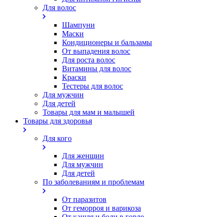
Для волос
Шампуни
Маски
Кондиционеры и бальзамы
От выпадения волос
Для роста волос
Витамины для волос
Краски
Тестеры для волос
Для мужчин
Для детей
Товары для мам и малышей
Товары для здоровья
Для кого
Для женщин
Для мужчин
Для детей
По заболеваниям и проблемам
От паразитов
Oт геморроя и варикоза
От кашля и боли в горле