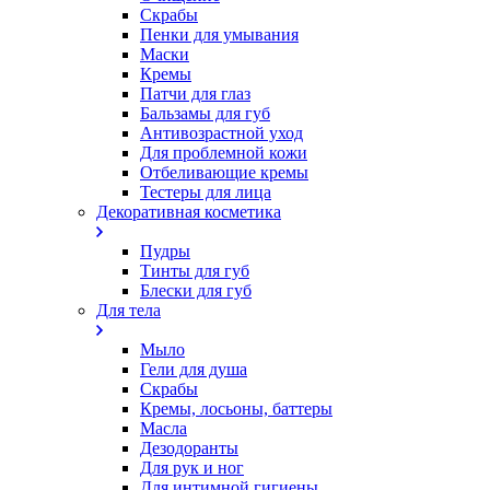
Скрабы
Пенки для умывания
Маски
Кремы
Патчи для глаз
Бальзамы для губ
Антивозрастной уход
Для проблемной кожи
Oтбеливающие кремы
Тестеры для лица
Декоративная косметика
Пудры
Тинты для губ
Блески для губ
Для тела
Мыло
Гели для душа
Скрабы
Кремы, лосьоны, баттеры
Масла
Дезодоранты
Для рук и ног
Для интимной гигиены