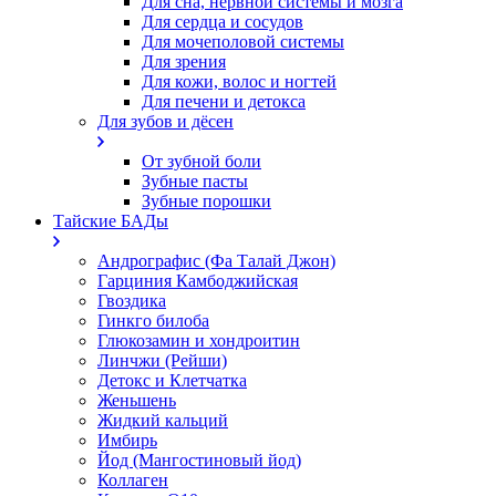
Для сна, нервной системы и мозга
Для сердца и сосудов
Для мочеполовой системы
Для зрения
Для кожи, волос и ногтей
Для печени и детокса
Для зубов и дёсен
От зубной боли
Зубные пасты
Зубные порошки
Тайские БАДы
Андрографис (Фа Талай Джон)
Гарциния Камбоджийская
Гвоздика
Гинкго билоба
Глюкозамин и хондроитин
Линчжи (Рейши)
Детокс и Клетчатка
Женьшень
Жидкий кальций
Имбирь
Йод (Мангостиновый йод)
Коллаген