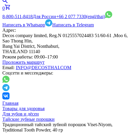
0
8-800-511-8418
Для России
+66 2 077 7330
(engl/thai)
Написать в Whatsapp
Написать в Telegram
Адрес:
Decos company limited, Reg.N 0125557024483 51/60-61 ,Moo 6,
Sao Thong Hin,
Bang Yai District, Nonthaburi,
THAILAND 11140
Режим работы:
09:00–17:00
Проложить маршрут
Email:
INFO@DECOSTHAI.COM
Соцсети и мессенджеры:
Главная
Товары для здоровья
Для зубов и дёсен
Тайские зубные порошки
Традиционный тайский зубной порошок Viset-Niyom,
Traditional Tooth Powder, 40 гр