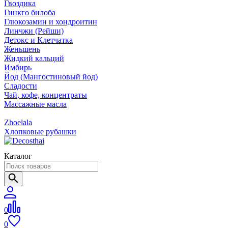
Гвоздика
Гинкго билоба
Глюкозамин и хондроитин
Линчжи (Рейши)
Детокс и Клетчатка
Женьшень
Жидкий кальций
Имбирь
Йод (Мангостиновый йод)
Сладости
Чай, кофе, концентраты
Массажные масла
Zhoelala
Хлопковые рубашки
Каталог
0
0