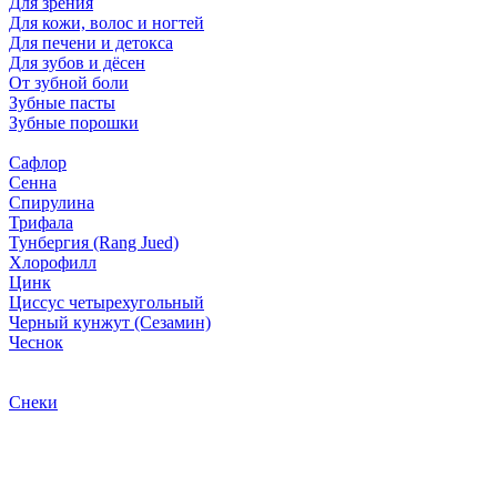
Для зрения
Для кожи, волос и ногтей
Для печени и детокса
Для зубов и дёсен
От зубной боли
Зубные пасты
Зубные порошки
Сафлор
Сенна
Спирулина
Трифала
Тунбергия (Rang Jued)
Хлорофилл
Цинк
Циссус четырехугольный
Черный кунжут (Сезамин)
Чеснок
Снеки