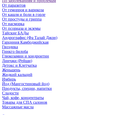
По заболеваниям и проблемам
От паразитов
Oт геморроя и варикоза
От кашля и боли в горле
От простуды и гриппа
От насморка
Oт псориаза и экземы
Тайские БАДы
Андрографис (Фа Талай Джон)
Гарциния Камбоджийская
Гвоздика
Гинкго билоба
Глюкозамин и хондроитин
Линчжи (Рейши)
Детокс и Клетчатка
Женьшень
Жидкий кальций
Имбирь
Йод (Мангостиновый йод)
Продукты, специи, напитки
Сладости
Чай, кофе, концентраты
Товары для СПА салонов
Массажные масла