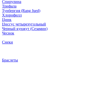
Спирулина
Трифала
Тунбергия (Rang Jued)
Хлорофилл
Цинк
Циссус четырехугольный
Черный кунжут (Сезамин)
Чеснок
Снеки
Браслеты