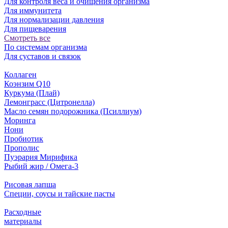
Для контроля веса и очищения организма
Для иммунитета
Для нормализации давления
Для пищеварения
Смотреть все
По системам организма
Для суставов и связок
Коллаген
Коэнзим Q10
Куркума (Плай)
Лемонграсс (Цитронелла)
Масло семян подорожника (Псиллиум)
Моринга
Нони
Пробиотик
Прополис
Пуэрария Мирифика
Рыбий жир / Омега-3
Рисовая лапша
Специи, соусы и тайские пасты
Расходные
материалы