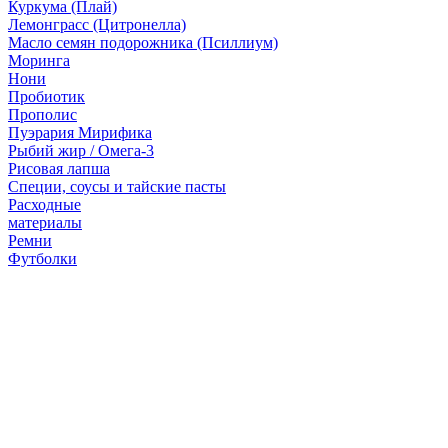
Куркума (Плай)
Лемонграсс (Цитронелла)
Масло семян подорожника (Псиллиум)
Моринга
Нони
Пробиотик
Прополис
Пуэрария Мирифика
Рыбий жир / Омега-3
Рисовая лапша
Специи, соусы и тайские пасты
Расходные
материалы
Ремни
Футболки