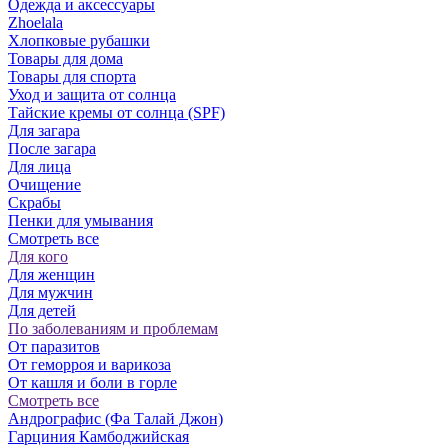
Одежда и аксессуары
Zhoelala
Хлопковые рубашки
Товары для дома
Товары для спорта
Уход и защита от солнца
Тайские кремы от солнца (SPF)
Для загара
После загара
Для лица
Очищение
Скрабы
Пенки для умывания
Смотреть все
Для кого
Для женщин
Для мужчин
Для детей
По заболеваниям и проблемам
От паразитов
Oт геморроя и варикоза
От кашля и боли в горле
Смотреть все
Андрографис (Фа Талай Джон)
Гарциния Камбоджийская