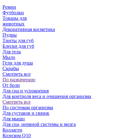
Ремни
Футболки
Товары для
животных
Декоративная косметика
Пудры
Тинты для губ
Блески для губ
Для тела
Мыло
Гели для душа
Скрабы
Смотреть все
По назначению
От боли
Для сна и успокоения
Для контроля веса и очищения организма
Смотреть все
По системам организма
Для суставов и связок
Для мышц
Для сна, нервной системы и мозга
Коллаген
Коэнзим Q10