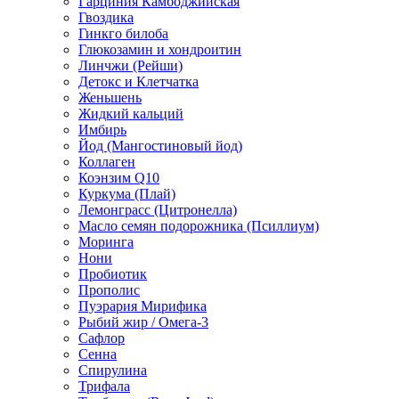
Гарциния Камбоджийская
Гвоздика
Гинкго билоба
Глюкозамин и хондроитин
Линчжи (Рейши)
Детокс и Клетчатка
Женьшень
Жидкий кальций
Имбирь
Йод (Мангостиновый йод)
Коллаген
Коэнзим Q10
Куркума (Плай)
Лемонграсс (Цитронелла)
Масло семян подорожника (Псиллиум)
Моринга
Нони
Пробиотик
Прополис
Пуэрария Мирифика
Рыбий жир / Омега-3
Сафлор
Сенна
Спирулина
Трифала