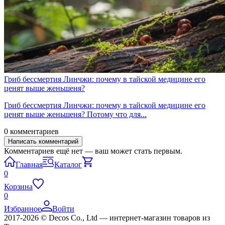
Гриб бессмертия Линчжи: почему в тайской медицине его
ценят выше женьшеня?
Гриб бессмертия Линчжи: почему в тайской медицине его
ценят выше женьшеня? Потому что для...
0 комментариев
Написать комментарий
Комментариев ещё нет — ваш может стать первым.
Главная
Каталог
0
Корзина
0
Избранное
Войти
2017-2026 © Decos Co., Ltd — интернет-магазин товаров из