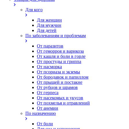
Для кого
Для женщин
Для мужчин
Для детей
По заболеваниям и проблемам
От паразитов
Oт геморроя и варикоза
От кашля и боли в горле
От простуды и гриппа
От насморка
Oт псориаза и экземы
От бородавок и папиллом
От прыщей и постакне
От рубцов и шрамов
От герпеса
От насекомых и укусов
От похмелья и отравлений
От анемии
По назначению
От боли
Для сна и успокоения