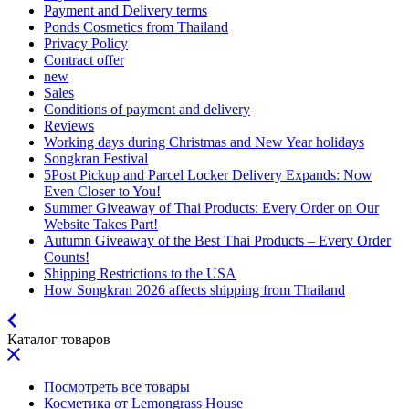
Payment and Delivery terms
Ponds Cosmetics from Thailand
Privacy Policy
Contract offer
new
Sales
Conditions of payment and delivery
Reviews
Working days during Christmas and New Year holidays
Songkran Festival
5Post Pickup and Parcel Locker Delivery Expands: Now
Even Closer to You!
Summer Giveaway of Thai Products: Every Order on Our
Website Takes Part!
Autumn Giveaway of the Best Thai Products – Every Order
Counts!
Shipping Restrictions to the USA
How Songkran 2026 affects shipping from Thailand
Каталог товаров
Посмотреть все товары
Косметика от Lemongrass House