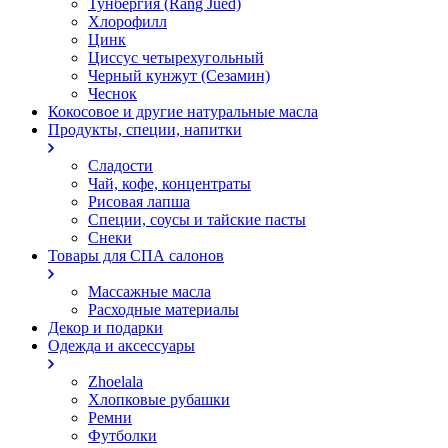
Тунбергия (Rang Jued)
Хлорофилл
Цинк
Циссус четырехугольный
Черный кунжут (Сезамин)
Чеснок
Кокосовое и другие натуральные масла
Продукты, специи, напитки
Сладости
Чай, кофе, концентраты
Рисовая лапша
Специи, соусы и тайские пасты
Снеки
Товары для СПА салонов
Массажные масла
Расходные материалы
Декор и подарки
Одежда и аксессуары
Zhoelala
Хлопковые рубашки
Ремни
Футболки