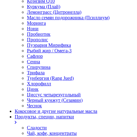
Коэнзим Q10
Куркума (Плай)
Лемонграсс (Цитронелла)
Масло семян подорожника (Псиллиум)
Моринга
Нони
Пробиотик
Прополис
Пуэрария Мирифика
Рыбий жир / Омега-3
Сафлор
Сенна
Спирулина
Трифала
Тунбергия (Rang Jued)
Хлорофилл
Цинк
Циссус четырехугольный
Черный кунжут (Сезамин)
Чеснок
Кокосовое и другие натуральные масла
Продукты, специи, напитки
Сладости
Чай, кофе, концентраты