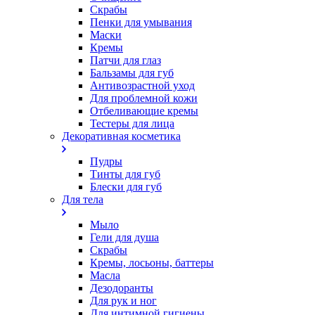
Скрабы
Пенки для умывания
Маски
Кремы
Патчи для глаз
Бальзамы для губ
Антивозрастной уход
Для проблемной кожи
Oтбеливающие кремы
Тестеры для лица
Декоративная косметика
Пудры
Тинты для губ
Блески для губ
Для тела
Мыло
Гели для душа
Скрабы
Кремы, лосьоны, баттеры
Масла
Дезодоранты
Для рук и ног
Для интимной гигиены