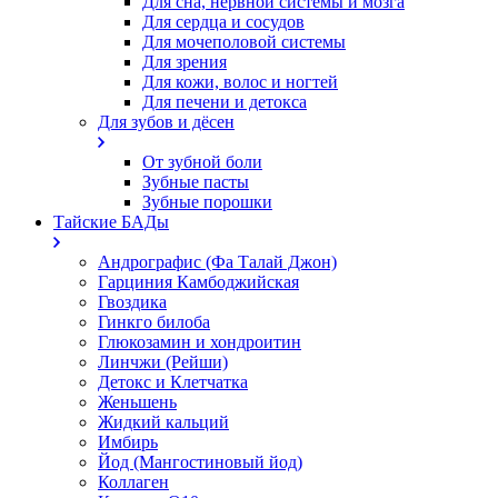
Для сна, нервной системы и мозга
Для сердца и сосудов
Для мочеполовой системы
Для зрения
Для кожи, волос и ногтей
Для печени и детокса
Для зубов и дёсен
От зубной боли
Зубные пасты
Зубные порошки
Тайские БАДы
Андрографис (Фа Талай Джон)
Гарциния Камбоджийская
Гвоздика
Гинкго билоба
Глюкозамин и хондроитин
Линчжи (Рейши)
Детокс и Клетчатка
Женьшень
Жидкий кальций
Имбирь
Йод (Мангостиновый йод)
Коллаген