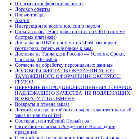
Политика конфиденциальности
Договор оферты
Новые товары
Акции
Инструкция по восстановлению пароля
Оплата товара, Настройка оплаты по СБП (системе
быстрых платежей)
Доставка до ПВЗ и постаматов 5Post расширяет
географию: теперь ещё ближе к вам!
Доставка из Таиланда в Россию — Условия, Сроки,
Способы | Decosthai
Согласие на обработку персональных данных
ДОГОВОР-ОФЕРТА ОБ ОКАЗАНИИ УСЛУГ
ТАМОЖЕННОГО ОФОРМЛЕНИЯ ЭКСПРЕСС-
ГРУЗОВ
ПЕРЕЧЕНЬ НЕПРОДОВОЛЬСТВЕННЫХ ТОВАРОВ
НАДЛЕЖАЩЕГО КАЧЕСТВА, НЕ ПОДЛЕЖАЩИХ
ВОЗВРАТУ ИЛИ ОБМЕНУ
Возвраты и отмена заказа
Летний розыгрыш тайских товаров: участвует каждый
заказ на нашем сайте!
Сонгкран, или тайский Новый год
Расписание работы в Рождество и Новогодние
праздники
Осенний розыгрыш лучших товаров из Таиланда —