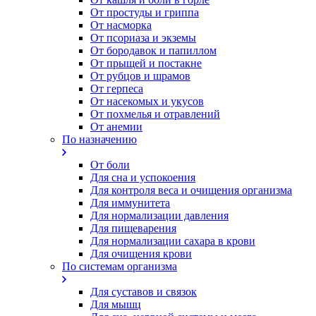
От простуды и гриппа
От насморка
Oт псориаза и экземы
От бородавок и папиллом
От прыщей и постакне
От рубцов и шрамов
От герпеса
От насекомых и укусов
От похмелья и отравлений
От анемии
По назначению
От боли
Для сна и успокоения
Для контроля веса и очищения организма
Для иммунитета
Для нормализации давления
Для пищеварения
Для нормализации сахара в крови
Для очищения крови
По системам организма
Для суставов и связок
Для мышц