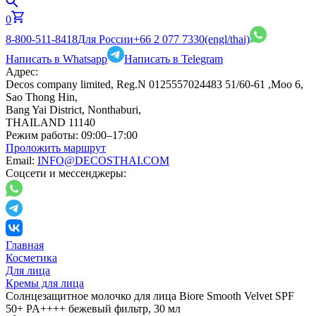
0
8-800-511-8418
Для России
+66 2 077 7330
(engl/thai)
Написать в Whatsapp
Написать в Telegram
Адрес:
Decos company limited, Reg.N 0125557024483 51/60-61 ,Moo 6,
Sao Thong Hin,
Bang Yai District, Nonthaburi,
THAILAND 11140
Режим работы:
09:00–17:00
Проложить маршрут
Email:
INFO@DECOSTHAI.COM
Соцсети и мессенджеры:
Главная
Косметика
Для лица
Кремы для лица
Солнцезащитное молочко для лица Biore Smooth Velvet SPF
50+ PA++++ бежевый фильтр, 30 мл