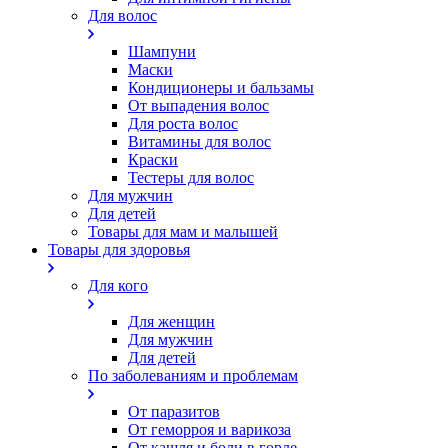
Для волос
Шампуни
Маски
Кондиционеры и бальзамы
От выпадения волос
Для роста волос
Витамины для волос
Краски
Тестеры для волос
Для мужчин
Для детей
Товары для мам и малышей
Товары для здоровья
Для кого
Для женщин
Для мужчин
Для детей
По заболеваниям и проблемам
От паразитов
Oт геморроя и варикоза
От кашля и боли в горле