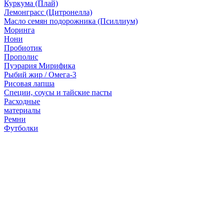
Куркума (Плай)
Лемонграсс (Цитронелла)
Масло семян подорожника (Псиллиум)
Моринга
Нони
Пробиотик
Прополис
Пуэрария Мирифика
Рыбий жир / Омега-3
Рисовая лапша
Специи, соусы и тайские пасты
Расходные
материалы
Ремни
Футболки