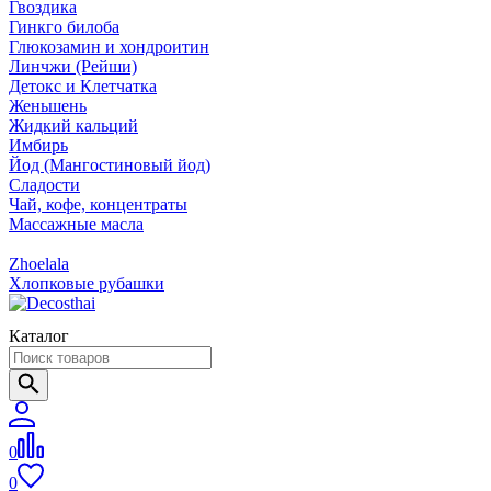
Гвоздика
Гинкго билоба
Глюкозамин и хондроитин
Линчжи (Рейши)
Детокс и Клетчатка
Женьшень
Жидкий кальций
Имбирь
Йод (Мангостиновый йод)
Сладости
Чай, кофе, концентраты
Массажные масла
Zhoelala
Хлопковые рубашки
Каталог
0
0