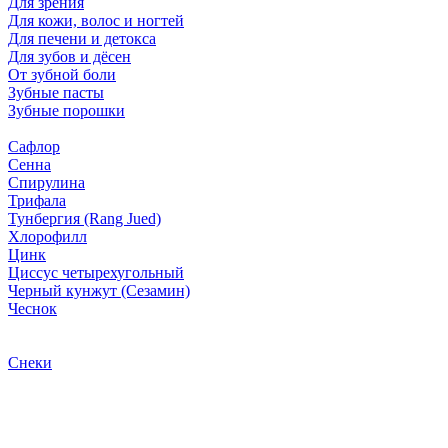
Для зрения
Для кожи, волос и ногтей
Для печени и детокса
Для зубов и дёсен
От зубной боли
Зубные пасты
Зубные порошки
Сафлор
Сенна
Спирулина
Трифала
Тунбергия (Rang Jued)
Хлорофилл
Цинк
Циссус четырехугольный
Черный кунжут (Сезамин)
Чеснок
Снеки