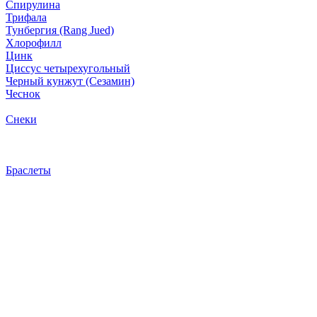
Спирулина
Трифала
Тунбергия (Rang Jued)
Хлорофилл
Цинк
Циссус четырехугольный
Черный кунжут (Сезамин)
Чеснок
Снеки
Браслеты