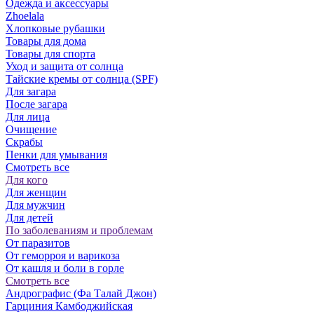
Одежда и аксессуары
Zhoelala
Хлопковые рубашки
Товары для дома
Товары для спорта
Уход и защита от солнца
Тайские кремы от солнца (SPF)
Для загара
После загара
Для лица
Очищение
Скрабы
Пенки для умывания
Смотреть все
Для кого
Для женщин
Для мужчин
Для детей
По заболеваниям и проблемам
От паразитов
Oт геморроя и варикоза
От кашля и боли в горле
Смотреть все
Андрографис (Фа Талай Джон)
Гарциния Камбоджийская