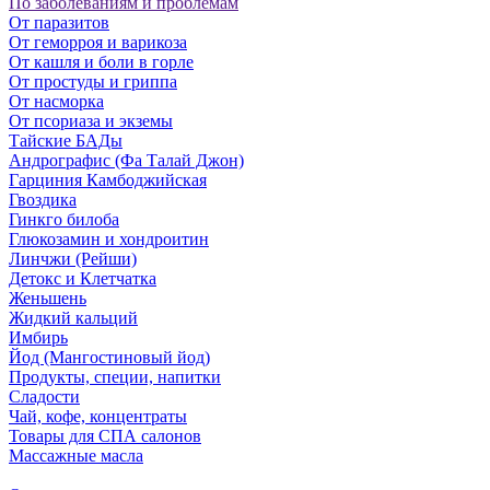
По заболеваниям и проблемам
От паразитов
Oт геморроя и варикоза
От кашля и боли в горле
От простуды и гриппа
От насморка
Oт псориаза и экземы
Тайские БАДы
Андрографис (Фа Талай Джон)
Гарциния Камбоджийская
Гвоздика
Гинкго билоба
Глюкозамин и хондроитин
Линчжи (Рейши)
Детокс и Клетчатка
Женьшень
Жидкий кальций
Имбирь
Йод (Мангостиновый йод)
Продукты, специи, напитки
Сладости
Чай, кофе, концентраты
Товары для СПА салонов
Массажные масла