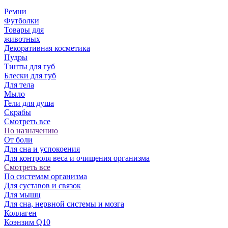
Ремни
Футболки
Товары для
животных
Декоративная косметика
Пудры
Тинты для губ
Блески для губ
Для тела
Мыло
Гели для душа
Скрабы
Смотреть все
По назначению
От боли
Для сна и успокоения
Для контроля веса и очищения организма
Смотреть все
По системам организма
Для суставов и связок
Для мышц
Для сна, нервной системы и мозга
Коллаген
Коэнзим Q10