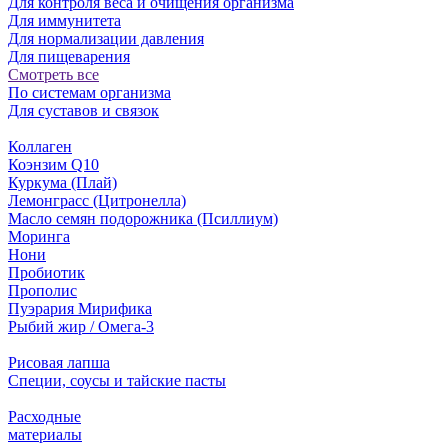
Для контроля веса и очищения организма
Для иммунитета
Для нормализации давления
Для пищеварения
Смотреть все
По системам организма
Для суставов и связок
Коллаген
Коэнзим Q10
Куркума (Плай)
Лемонграсс (Цитронелла)
Масло семян подорожника (Псиллиум)
Моринга
Нони
Пробиотик
Прополис
Пуэрария Мирифика
Рыбий жир / Омега-3
Рисовая лапша
Специи, соусы и тайские пасты
Расходные
материалы