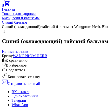
0
Главная
Товары для здоровья
Мази, гели и бальзамы
Синий бальзам
Синий (охлаждающий) тайский бальзам от Wangprom Herb, Blue
{}
Синий (охлаждающий) тайский бальзам 
Написать отзыв
Бренд:
WANGPROM HERB
К сравнению
В избранное
Поделиться
Копировать ссылку
Отправить по email
ВКонтакте
Одноклассники
Telegram
WhatsApp