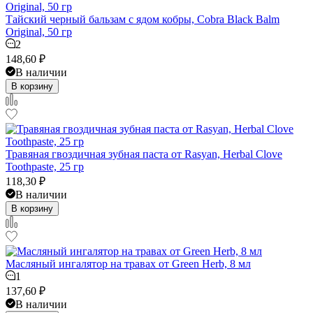
Тайский черный бальзам с ядом кобры, Cobra Black Balm
Original, 50 гр
2
148,60
₽
В наличии
В корзину
Травяная гвоздичная зубная паста от Rasyan, Herbal Clove
Toothpaste, 25 гр
118,30
₽
В наличии
В корзину
Масляный ингалятор на травах от Green Herb, 8 мл
1
137,60
₽
В наличии