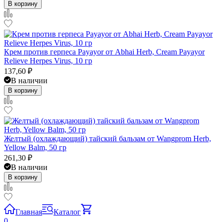
В корзину
Крем против герпеса Payayor от Abhai Herb, Cream Payayor
Relieve Herpes Virus, 10 гр
137,60
₽
В наличии
В корзину
Желтый (охлаждающий) тайский бальзам от Wangprom Herb,
Yellow Balm, 50 гр
261,30
₽
В наличии
В корзину
Главная
Каталог
0