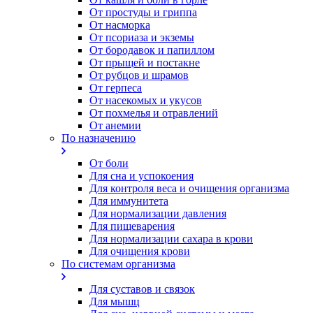
От простуды и гриппа
От насморка
Oт псориаза и экземы
От бородавок и папиллом
От прыщей и постакне
От рубцов и шрамов
От герпеса
От насекомых и укусов
От похмелья и отравлений
От анемии
По назначению
От боли
Для сна и успокоения
Для контроля веса и очищения организма
Для иммунитета
Для нормализации давления
Для пищеварения
Для нормализации сахара в крови
Для очищения крови
По системам организма
Для суставов и связок
Для мышц