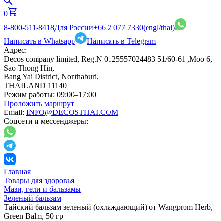
0
8-800-511-8418
Для России
+66 2 077 7330
(engl/thai)
Написать в Whatsapp
Написать в Telegram
Адрес:
Decos company limited, Reg.N 0125557024483 51/60-61 ,Moo 6,
Sao Thong Hin,
Bang Yai District, Nonthaburi,
THAILAND 11140
Режим работы:
09:00–17:00
Проложить маршрут
Email:
INFO@DECOSTHAI.COM
Соцсети и мессенджеры:
Главная
Товары для здоровья
Мази, гели и бальзамы
Зеленый бальзам
Тайский бальзам зеленый (охлаждающий) от Wangprom Herb,
Green Balm, 50 гр