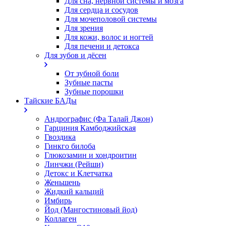
Для сна, нервной системы и мозга
Для сердца и сосудов
Для мочеполовой системы
Для зрения
Для кожи, волос и ногтей
Для печени и детокса
Для зубов и дёсен
От зубной боли
Зубные пасты
Зубные порошки
Тайские БАДы
Андрографис (Фа Талай Джон)
Гарциния Камбоджийская
Гвоздика
Гинкго билоба
Глюкозамин и хондроитин
Линчжи (Рейши)
Детокс и Клетчатка
Женьшень
Жидкий кальций
Имбирь
Йод (Мангостиновый йод)
Коллаген