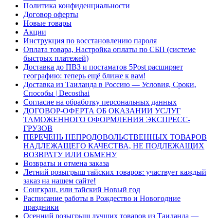
Политика конфиденциальности
Договор оферты
Новые товары
Акции
Инструкция по восстановлению пароля
Оплата товара, Настройка оплаты по СБП (системе
быстрых платежей)
Доставка до ПВЗ и постаматов 5Post расширяет
географию: теперь ещё ближе к вам!
Доставка из Таиланда в Россию — Условия, Сроки,
Способы | Decosthai
Согласие на обработку персональных данных
ДОГОВОР-ОФЕРТА ОБ ОКАЗАНИИ УСЛУГ
ТАМОЖЕННОГО ОФОРМЛЕНИЯ ЭКСПРЕСС-
ГРУЗОВ
ПЕРЕЧЕНЬ НЕПРОДОВОЛЬСТВЕННЫХ ТОВАРОВ
НАДЛЕЖАЩЕГО КАЧЕСТВА, НЕ ПОДЛЕЖАЩИХ
ВОЗВРАТУ ИЛИ ОБМЕНУ
Возвраты и отмена заказа
Летний розыгрыш тайских товаров: участвует каждый
заказ на нашем сайте!
Сонгкран, или тайский Новый год
Расписание работы в Рождество и Новогодние
праздники
Осенний розыгрыш лучших товаров из Таиланда —