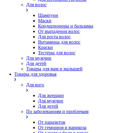
Для волос
Шампуни
Маски
Кондиционеры и бальзамы
От выпадения волос
Для роста волос
Витамины для волос
Краски
Тестеры для волос
Для мужчин
Для детей
Товары для мам и малышей
Товары для здоровья
Для кого
Для женщин
Для мужчин
Для детей
По заболеваниям и проблемам
От паразитов
Oт геморроя и варикоза
От кашля и боли в горле