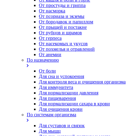
От простуды и гриппа
От насморка
Oт псориаза и экземы
От бородавок и папиллом
От прыщей и постакне
От рубцов и шрамов
От герпеса
От насекомых и укусов
От похмелья и отравлений
От анемии
По назначению
От боли
Для сна и успокоения
Для контроля веса и очищения организма
Для иммунитета
Для нормализации давления
Для пищеварения
Для нормализации сахара в крови
Для очищения крови
По системам организма
Для суставов и связок
Для мышц