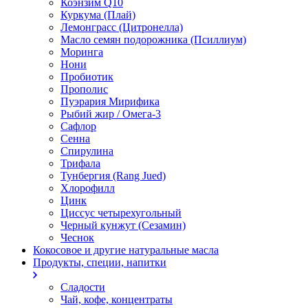
Коэнзим Q10
Куркума (Плай)
Лемонграсс (Цитронелла)
Масло семян подорожника (Псиллиум)
Моринга
Нони
Пробиотик
Прополис
Пуэрария Мирифика
Рыбий жир / Омега-3
Сафлор
Сенна
Спирулина
Трифала
Тунбергия (Rang Jued)
Хлорофилл
Цинк
Циссус четырехугольный
Черный кунжут (Сезамин)
Чеснок
Кокосовое и другие натуральные масла
Продукты, специи, напитки
Сладости
Чай, кофе, концентраты