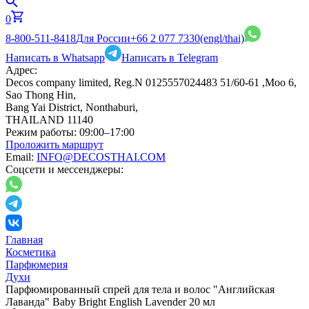
0
8-800-511-8418
Для России
+66 2 077 7330
(engl/thai)
Написать в Whatsapp
Написать в Telegram
Адрес:
Decos company limited, Reg.N 0125557024483 51/60-61 ,Moo 6,
Sao Thong Hin,
Bang Yai District, Nonthaburi,
THAILAND 11140
Режим работы:
09:00–17:00
Проложить маршрут
Email:
INFO@DECOSTHAI.COM
Соцсети и мессенджеры:
Главная
Косметика
Парфюмерия
Духи
Парфюмированный спрей для тела и волос "Английская
Лаванда" Baby Bright English Lavender 20 мл