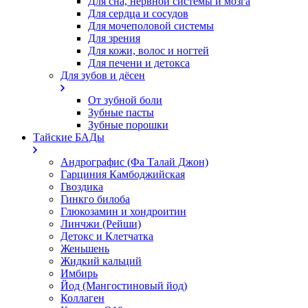
Для сна, нервной системы и мозга
Для сердца и сосудов
Для мочеполовой системы
Для зрения
Для кожи, волос и ногтей
Для печени и детокса
Для зубов и дёсен
От зубной боли
Зубные пасты
Зубные порошки
Тайские БАДы
Андрографис (Фа Талай Джон)
Гарциния Камбоджийская
Гвоздика
Гинкго билоба
Глюкозамин и хондроитин
Линчжи (Рейши)
Детокс и Клетчатка
Женьшень
Жидкий кальций
Имбирь
Йод (Мангостиновый йод)
Коллаген