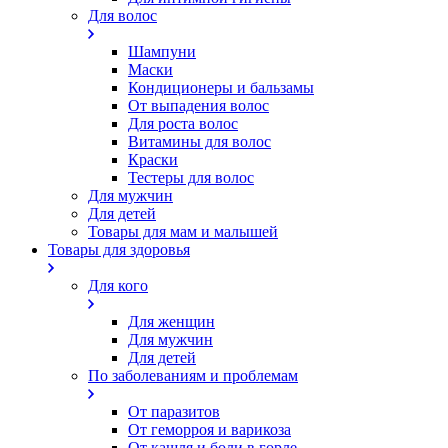
Для волос
Шампуни
Маски
Кондиционеры и бальзамы
От выпадения волос
Для роста волос
Витамины для волос
Краски
Тестеры для волос
Для мужчин
Для детей
Товары для мам и малышей
Товары для здоровья
Для кого
Для женщин
Для мужчин
Для детей
По заболеваниям и проблемам
От паразитов
Oт геморроя и варикоза
От кашля и боли в горле