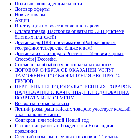
Политика конфиденциальности
Договор оферты
Новые товары
Акции
Инструкция по восстановлению пароля
Оплата товара, Настройка оплаты по СБП (системе
быстрых платежей)
Доставка до ПВЗ и постаматов 5Post расширяет
географию: теперь ещё ближе к вам!
Доставка из Таиланда в Россию — Условия, Сроки,
Способы | Decosthai
Согласие на обработку персональных данных
ДОГОВОР-ОФЕРТА ОБ ОКАЗАНИИ УСЛУГ
ТАМОЖЕННОГО ОФОРМЛЕНИЯ ЭКСПРЕСС-
ГРУЗОВ
ПЕРЕЧЕНЬ НЕПРОДОВОЛЬСТВЕННЫХ ТОВАРОВ
НАДЛЕЖАЩЕГО КАЧЕСТВА, НЕ ПОДЛЕЖАЩИХ
ВОЗВРАТУ ИЛИ ОБМЕНУ
Возвраты и отмена заказа
Летний розыгрыш тайских товаров: участвует каждый
заказ на нашем сайте!
Сонгкран, или тайский Новый год
Расписание работы в Рождество и Новогодние
праздники
Осенний розыгрыш лучших товаров из Таиланда —