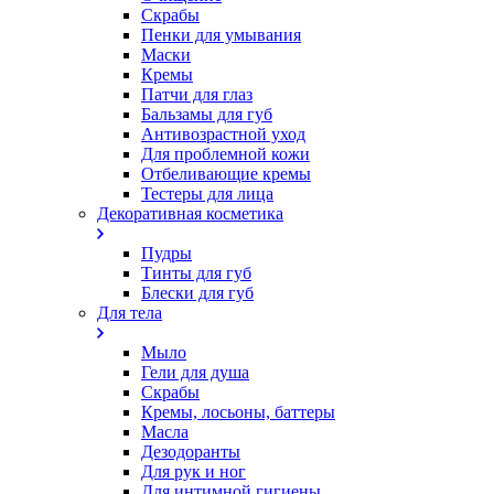
Скрабы
Пенки для умывания
Маски
Кремы
Патчи для глаз
Бальзамы для губ
Антивозрастной уход
Для проблемной кожи
Oтбеливающие кремы
Тестеры для лица
Декоративная косметика
Пудры
Тинты для губ
Блески для губ
Для тела
Мыло
Гели для душа
Скрабы
Кремы, лосьоны, баттеры
Масла
Дезодоранты
Для рук и ног
Для интимной гигиены